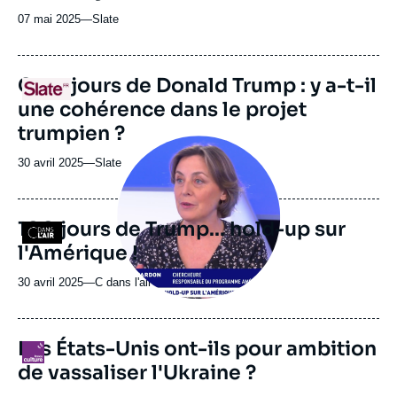
07 mai 2025
—
Nom
Slate
du
journal,
revue
URL
Cent jours de Donald Trump : y a-t-il
Logo
ou
de
une cohérence dans le projet
Spotify
émission
trumpien ?
Image
principale
30 avril 2025
—
Nom
Slate
médiatique
du
journal,
revue
100 jours de Trump... hold-up sur
Logo
ou
l'Amérique !
émission
30 avril 2025
—
Nom
C dans l'air
du
journal,
revue
Les États-Unis ont-ils pour ambition
Logo
ou
de vassaliser l'Ukraine ?
émission