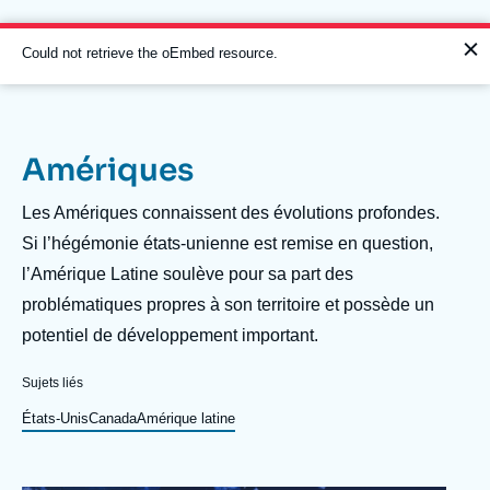
Aller
Panneau de gestion des cookies
au
contenu
Message
Could not retrieve the oEmbed resource.
principal
d'erreur
Amériques
Navigation
principale
Description
Les Amériques connaissent des évolutions profondes.
L'Ifri
Si l’hégémonie états-unienne est remise en question,
l’Amérique Latine soulève pour sa part des
problématiques propres à son territoire et possède un
Analyses
potentiel de développement important.
À propos de l'Ifri
Recherches fréquentes
Sujets liés
Événements
L'Ifri en bref
Proche-Orient
États-Unis
Canada
Amérique latine