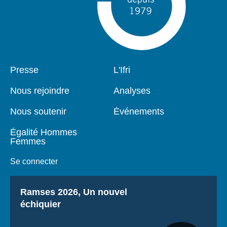
Pied
Presse
Navigation
L'Ifri
de
principale
page
Nous rejoindre
Analyses
Nous soutenir
Événements
Égalité Hommes
Femmes
Se connecter
Titre
Ramses 2026, Un nouvel
échiquier