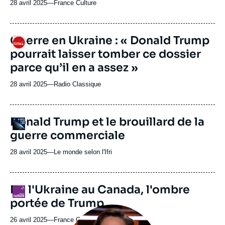
28 avril 2025
—
Nom
France Culture
du
journal,
revue
URL
Guerre en Ukraine : « Donald Trump
Logo
ou
de
pourrait laisser tomber ce dossier
Spotify
émission
parce qu’il en a assez »
28 avril 2025
—
Nom
Radio Classique
du
journal,
revue
URL
Donald Trump et le brouillard de la
Logo
ou
de
guerre commerciale
Spotify
émission
28 avril 2025
—
Nom
Le monde selon l'Ifri
du
journal,
revue
De l'Ukraine au Canada, l'ombre
Logo
ou
portée de Trump
émission
Image
principale
26 avril 2025
—
Nom
France Culture
médiatique