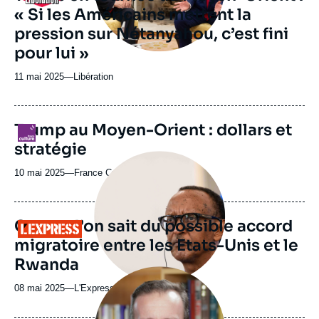
« Si les Américains mettent la
émission
pression sur Nétanyahou, c’est fini
pour lui »
11 mai 2025
—
Nom
Libération
du
journal,
revue
Trump au Moyen-Orient : dollars et
Logo
ou
stratégie
émission
Image
principale
10 mai 2025
—
Nom
France Culture
médiatique
du
journal,
revue
Ce que l’on sait du possible accord
Logo
ou
migratoire entre les Etats-Unis et le
émission
Rwanda
Image
principale
08 mai 2025
—
Nom
L'Express
médiatique
du
journal,