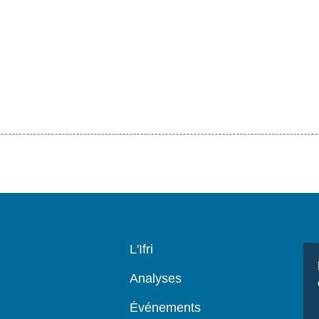
Navigation
L'Ifri
principale
Analyses
Événements