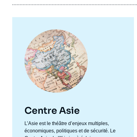
Image
principale
Centre Asie
Accroche
L’Asie est le théâtre d’enjeux multiples,
centre
économiques, politiques et de sécurité. Le