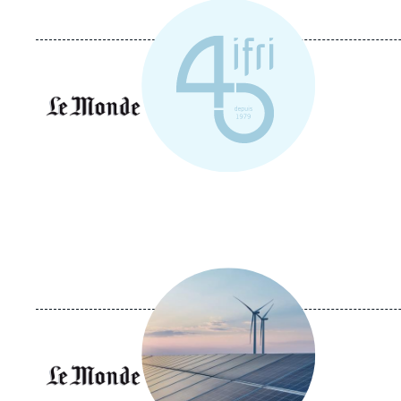
Logo
Image
principale
médiatique
Logo