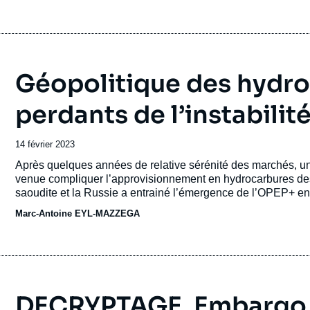
Géopolitique des hydro
perdants de l’instabilit
Date
14 février 2023
de
Accroche
Après quelques années de relative sérénité des marchés, une
publication
venue compliquer l’approvisionnement en hydrocarbures des
saoudite et la Russie a entrainé l’émergence de l’OPEP+ en 2
la guerre contre l’Ukraine et alors que l’Iran reste l’objet de
Marc-Antoine EYL-MAZZEGA
sont hissés en tête de la production mondiale d’hydrocarbures
recomposition.
DECRYPTAGE. Embargo su