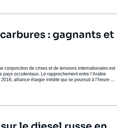
carbures : gagnants et
é
 conjonction de crises et de tensions internationales est
 pays occidentaux. Le rapprochement entre l’Arabie
016, alliance élargie inédite qui se poursuit à l’heure de
 sanctions internationales. Tandis que les États-Unis se
, l’Union européenne fait pour l’heure les frais de cette
r le diesel russe en