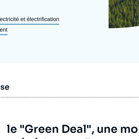
Ramses
Europe
R
S
ectricité et électrification
Politique étrangère
Russie - Eurasie
D
T
ent
Podcast
Afrique du Nord et Moyen-Orient
sse
le "Green Deal", une mo