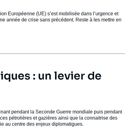
ion Européenne (UE) s’est mobilisée dans l’urgence et
une année de crise sans précédent. Reste à les mettre en
ques : un levier de
inant
pendant
la
Seconde
Guerre
mondiale
puis
pendant
rces
pétrolières
et
gazières
ainsi
q
ue
la
co
nnaitrise
des
ie
au
centre
des
enjeux
diplomatigues.