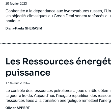
20 février 2023
—
Accroche
Confrontée à la dépendance aux hydrocarbures russes, l’Un
les objectifs climatiques du Green Deal sortent renforcés d’
pratique.
Diana-Paula GHERASIM
Les Ressources énergéti
puissance
17 février 2023
—
Accroche
Le
contrôle
des
ressources
pétrolières
a
joué
un
rôle
déterm
la
guerre
froide.
Aujourd'hui,
l'inégale
répartition
des
ressou
ressources
liées
à
la
transition
énergétigue
remettent
l'énerg
Olivier APPERT