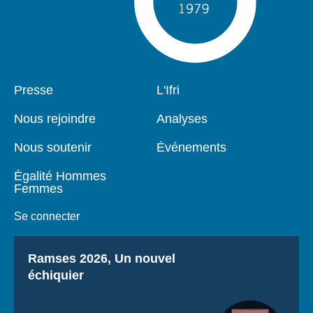
Pied
Presse
Navigation
L'Ifri
de
principale
page
Nous rejoindre
Analyses
Nous soutenir
Événements
Égalité Hommes
Femmes
Se connecter
Titre
Ramses 2026, Un nouvel
échiquier