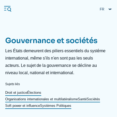
Aller
Panneau de gestion des cookies
au
contenu
principal
Gouvernance et sociétés
Navigation
principale
Description
Les États demeurent des piliers essentiels du système
L'Ifri
international, même s'ils n'en sont pas les seuls
acteurs. Le sujet de la gouvernance se décline au
niveau local, national et international.
Analyses
À propos de l'Ifri
Recherches fréquentes
Sujets liés
Événements
Droit et justice
Élections
L'Ifri en bref
Proche-Orient
Organisations internationales et multilatéralisme
Santé
Sociétés
Soft power et influence
Systèmes Politiques