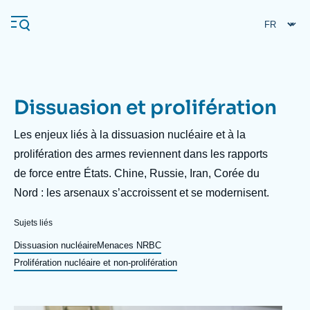
Aller
Panneau de gestion des cookies
au
contenu
principal
Dissuasion et prolifération
Navigation
principale
Description
Les enjeux liés à la dissuasion nucléaire et à la
L'Ifri
prolifération des armes reviennent dans les rapports
de force entre États. Chine, Russie, Iran, Corée du
Nord : les arsenaux s’accroissent et se modernisent.
Analyses
À propos de l'Ifri
Recherches fréquentes
Sujets liés
Événements
Dissuasion nucléaire
Menaces NRBC
L'Ifri en bref
Proche-Orient
Prolifération nucléaire et non-prolifération