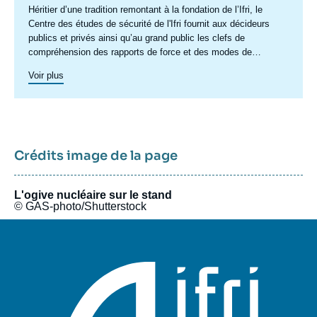
Accroche
Héritier d’une tradition remontant à la fondation de l’Ifri, le
centre
Centre des études de sécurité de l'Ifri fournit aux décideurs
publics et privés ainsi qu’au grand public les clefs de
compréhension des rapports de force et des modes de
conflictualité contemporains et à venir. Par son positionnement
Voir plus
à la jointure du politique et de l’opérationnel, la crédibilité de
son équipe civilo-militaire et la diffusion large de ses
publications en français et en anglais, le Centre des études de
sécurité constitue dans le paysage français des
think tanks
un
pôle unique de recherche et d’influence sur le débat de défense
national et international.
Crédits image de la page
L'ogive nucléaire sur le stand
© GAS-photo/Shutterstock