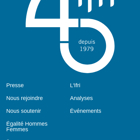
Pied
Presse
Navigation
L'Ifri
de
principale
page
Nous rejoindre
Analyses
Nous soutenir
Événements
Égalité Hommes
Femmes