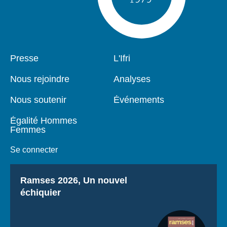
Pied
Presse
Navigation
L'Ifri
de
principale
page
Nous rejoindre
Analyses
Nous soutenir
Événements
Égalité Hommes
Femmes
Se connecter
Titre
Ramses 2026, Un nouvel
échiquier