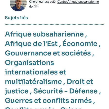
Intitulé
Chercheur associé,
Centre Afrique subsaharienne
du
de l'Ifri
poste
Sujets liés
Afrique subsaharienne
,
Afrique de l'Est
,
Économie
,
Gouvernance et sociétés
,
Organisations
internationales et
multilatéralisme
,
Droit et
justice
,
Sécurité - Défense
,
Guerres et conflits armés
,