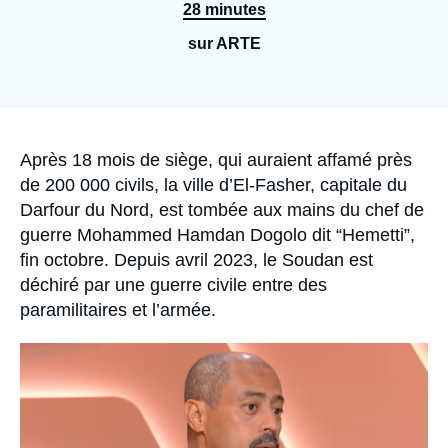
Se connecter
28 minutes
sur ARTE
Nous soutenir
Accroche
Après 18 mois de siège, qui auraient affamé près
de 200 000 civils, la ville d’El-Fasher, capitale du
Darfour du Nord, est tombée aux mains du chef de
guerre Mohammed Hamdan Dogolo dit “Hemetti”,
fin octobre. Depuis avril 2023, le Soudan est
déchiré par une guerre civile entre des
paramilitaires et l’armée.
Image
principale
médiatique