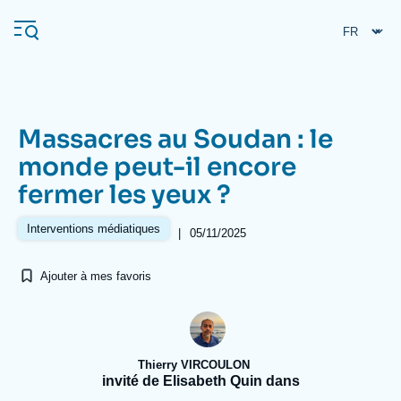
Aller
Panneau de gestion des cookies
au
contenu
principal
Massacres au Soudan : le
Navigation
monde peut-il encore
principale
fermer les yeux ?
L'Ifri
Interventions médiatiques
|
05/11/2025
Analyses
Ajouter à mes favoris
À propos de l'Ifri
Recherches fréquentes
Événements
L'Ifri en bref
Proche-Orient
Thierry VIRCOULON
invité de Elisabeth Quin dans