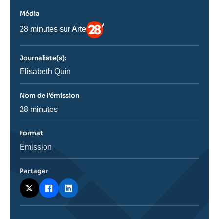
Média
Logo
Nom
28 minutes sur Arte
du
journal,
revue
Journaliste(s):
ou
émission
Journaliste
Elisabeth Quin
Nom de l'émission
Nom
28 minutes
de
l'émission
Format
Catégorie
Emission
journalistique
Partager