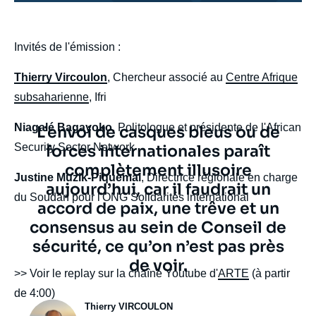
body
Invités de l'émission :
Thierry Vircoulon
, Chercheur associé au
Centre Afrique
subsaharienne
, Ifri
Niagalé Bagayoko
, Politologue et présidente de l'African
Texte
L’envoi de casques bleus ou de
Security Sector Network
citation
forces internationales paraît
complètement illusoire
Justine Muzik-Piquemal
, Directrice régionale en charge
aujourd’hui, car il faudrait un
du Soudan pour l'ONG Solidarités international
accord de paix, une trêve et un
consensus au sein de Conseil de
sécurité, ce qu’on n’est pas près
de voir.
body
>> Voir le replay sur la chaîne Youtube d'
ARTE
(à partir
de 4:00)
Photo
Thierry VIRCOULON