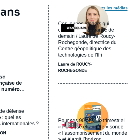
Image
 ans
Dans les médias
principale
médiatique
Ces jeunes leaders qui
Logo
construisent la France de
demain / Laure de Roucy-
Rochegonde, directrice du
Centre géopolitique des
technologies de l'Ifri
Laure de ROUCY-
ROCHEGONDE
que
ançaise de
un numéro
ux
Image
 numéro
principale
 de défense
un monde
médiatique
e
 : quelles
Pour ses 90 ans , le trimestriel
Logo
 internationales ?
« Politique étrangère » sonde
« l’assombrissement du monde
JON
» et élargit l’horizon