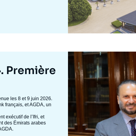
Image
mis
en
». Première
avant
enue les 8 et 9 juin 2026.
 tank français, et AGDA, un
nt exécutif de l’Ifri, et
ent des Émirats arabes
d’AGDA.