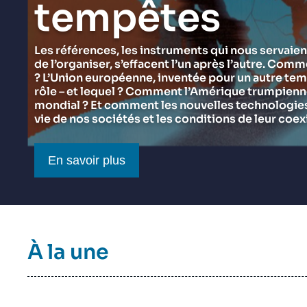
tempêtes
du Ramses 2027
Think tank : notre définition
Proche-Orient
Jeudi 17 septembre 2026 17:30
Partenariats et réseaux
Intelligence artificielle
Les références, les instruments qui nous servaien
de l’organiser, s’effacent l’un après l’autre. Comm
Nous soutenir en tant que professionnel
Guerre en Ukraine
? L’Union européenne, inventée pour un autre tem
OTAN
rôle – et lequel ? Comment l’Amérique trumpienne 
mondial ? Et comment les nouvelles technologies 
vie de nos sociétés et les conditions de leur coex
Bouton CTA
En savoir plus
Titre
À la une
bloc
à