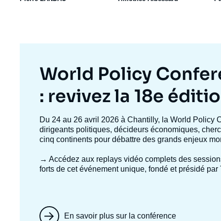
Titre
World Policy Confe
mis
: revivez la 18e éditi
en
Texte
Du 24 au 26 avril 2026 à Chantilly, la World Policy 
accroche
dirigeants politiques, décideurs économiques, cherc
avant
cinq continents pour débattre des grands enjeux mo
→ Accédez aux replays vidéo complets
des session
forts de cet événement unique, fondé et présidé par 
En savoir plus sur la conférence