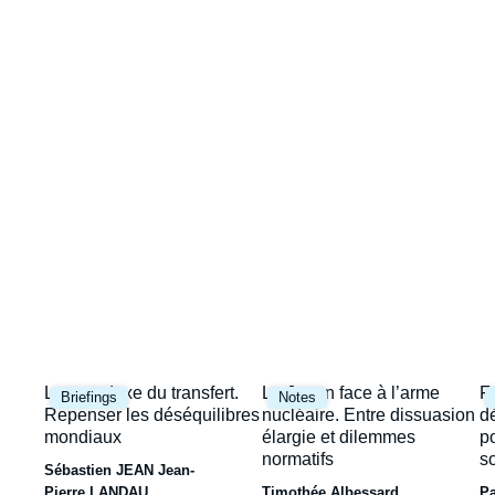
Image
la
de
couverture
une
de
la
publication
Image
Image
I
Le paradoxe du transfert.
Le Japon face à l’arme
F
Briefings
Notes
principale
principale
p
Repenser les déséquilibres
nucléaire. Entre dissuasion
d
mondiaux
élargie et dilemmes
p
normatifs
s
Sébastien JEAN
Jean-
Pierre LANDAU
Timothée Albessard
P