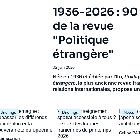
1936-2026 : 90
de la revue
"Politique
étrangère"
Date
02 juin 2026
de
Accroche
Née en 1936 et éditée par l'Ifri,
Politi
publication
étrangère
, la plus ancienne revue fr
relations internationales, propose 
exceptionnel pour célébrer son 90e
anniversaire.
Réunissant de prestigie
contributeurs français et étrangers, ce
mage
Image
Image
rance-Allemagne :
Vers un renseignement
Industrie
Briefings
Briefings
Notes
ambitionne de dresser le panorama d’
rincipale
principale
principal
épasser les différends
spatial accessible à tous ?
japonaise
incertain et de ses avenirs possibles.
our renforcer la
Le cas des frappes
ambitions
ouveraineté européenne
iraniennes du printemps
Céline PA
2026
aul MAURICE