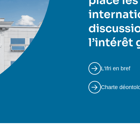
place les
internati
discussio
l’intérêt
L'Ifri en bref
Charte déontol