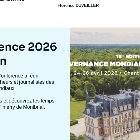
Florence DUVEILLER
Image
mis
en
rence 2026
avant
on
Conference a réuni
heurs et journalistes des
ndiaux.
s et découvrez les temps
Thierry de Montbrial.