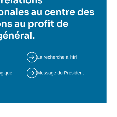
 relations
onales au centre des
ns au profit de
 général.
La recherche à l'Ifri
ogique
Message du Président