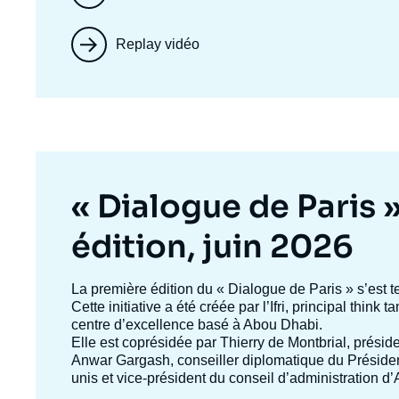
Replay vidéo
Titre
« Dialogue de Paris 
mis
édition, juin 2026
en
Texte
La première édition du
« Dialogue de Paris »
s’est t
accroche
Cette initiative a été créée par l’Ifri, principal think
avant
centre d’excellence basé à Abou Dhabi.
Elle est coprésidée par
Thierry de Montbrial
, préside
Anwar Gargash
, conseiller diplomatique du Présid
unis et vice-président du conseil d’administration 