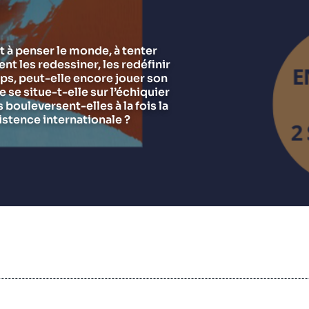
Chercheurs
Asie et Indo-Pacifique
E
G
Ramses
Europe
R
S
t à penser le monde, à tenter
ent les redessiner, les redéfinir
Politique étrangère
Russie - Eurasie
D
T
ps, peut-elle encore jouer son
Podcast
Afrique du Nord et Moyen-Orient
se situe-t-elle sur l’échiquier
bouleversent-elles à la fois la
istence internationale ?