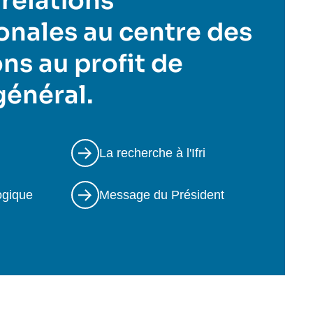
 relations
onales au centre des
ns au profit de
 général.
La recherche à l'Ifri
ogique
Message du Président