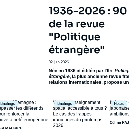
1936-2026 : 90
de la revue
"Politique
étrangère"
Date
02 juin 2026
de
Accroche
Née en 1936 et éditée par l'Ifri,
Politi
publication
étrangère
, la plus ancienne revue fr
relations internationales, propose 
exceptionnel pour célébrer son 90e
anniversaire.
Réunissant de prestigie
contributeurs français et étrangers, ce
mage
Image
Image
rance-Allemagne :
Vers un renseignement
Industrie
Briefings
Briefings
Notes
ambitionne de dresser le panorama d’
rincipale
principale
principal
épasser les différends
spatial accessible à tous ?
japonaise
incertain et de ses avenirs possibles.
our renforcer la
Le cas des frappes
ambitions
ouveraineté européenne
iraniennes du printemps
Céline PA
2026
aul MAURICE