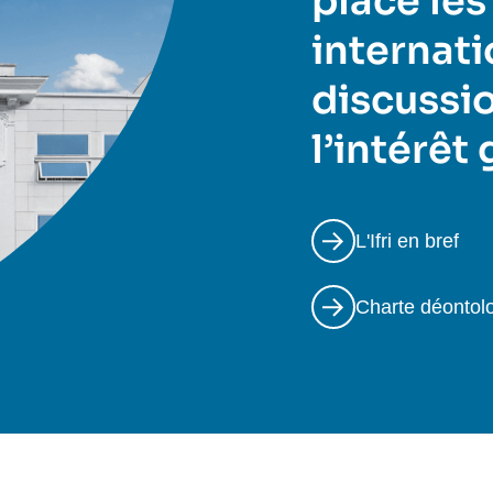
place les
internati
discussio
l’intérêt
L'Ifri en bref
Charte déontol