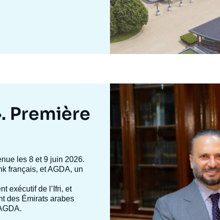
Image
mis
en
». Première
avant
enue les 8 et 9 juin 2026.
 tank français, et AGDA, un
nt exécutif de l’Ifri, et
ent des Émirats arabes
d’AGDA.