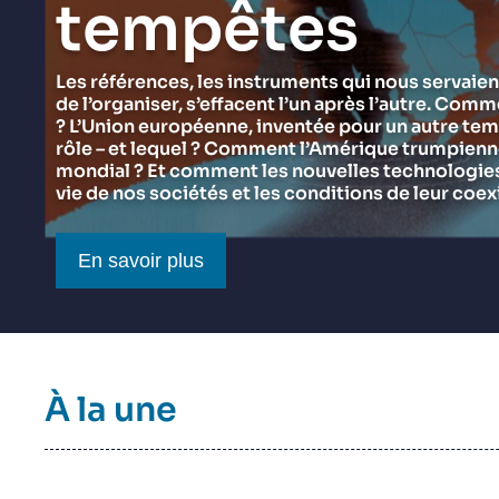
tempêtes
du Ramses 2027
Think tank : notre définition
Proche-Orient
Jeudi 17 septembre 2026 17:30
Partenariats et réseaux
Intelligence artificielle
Les références, les instruments qui nous servaien
de l’organiser, s’effacent l’un après l’autre. Comm
Nous soutenir en tant que professionnel
Guerre en Ukraine
? L’Union européenne, inventée pour un autre tem
OTAN
rôle – et lequel ? Comment l’Amérique trumpienne 
mondial ? Et comment les nouvelles technologies 
vie de nos sociétés et les conditions de leur coex
Bouton CTA
En savoir plus
Titre
À la une
bloc
à