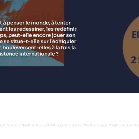
Chercheurs
Asie et Indo-Pacifique
E
G
Ramses
Europe
R
S
t à penser le monde, à tenter
ent les redessiner, les redéfinir
Politique étrangère
Russie - Eurasie
D
T
ps, peut-elle encore jouer son
Podcast
Afrique du Nord et Moyen-Orient
se situe-t-elle sur l’échiquier
bouleversent-elles à la fois la
istence internationale ?