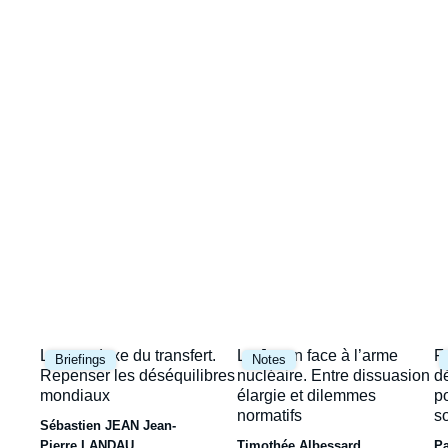
Image
la
de
couverture
une
de
la
publication
Image
Image
I
Le paradoxe du transfert.
Le Japon face à l’arme
F
Briefings
Notes
principale
principale
p
Repenser les déséquilibres
nucléaire. Entre dissuasion
d
mondiaux
élargie et dilemmes
p
normatifs
s
Sébastien JEAN
Jean-
Pierre LANDAU
Timothée Albessard
P