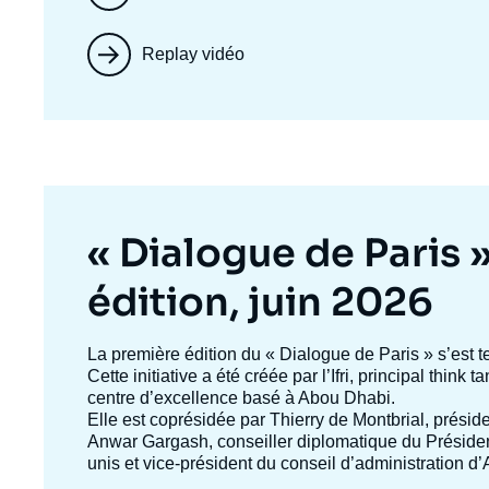
Replay vidéo
Titre
« Dialogue de Paris 
mis
édition, juin 2026
en
Texte
La première édition du
« Dialogue de Paris »
s’est t
accroche
Cette initiative a été créée par l’Ifri, principal think
avant
centre d’excellence basé à Abou Dhabi.
Elle est coprésidée par
Thierry de Montbrial
, préside
Anwar Gargash
, conseiller diplomatique du Présid
unis et vice-président du conseil d’administration 