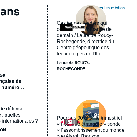
Image
 ans
Dans les médias
principale
médiatique
Ces jeunes leaders qui
Logo
construisent la France de
demain / Laure de Roucy-
Rochegonde, directrice du
Centre géopolitique des
technologies de l'Ifri
Laure de ROUCY-
ROCHEGONDE
que
ançaise de
un numéro
ux
Image
 numéro
principale
 de défense
un monde
médiatique
e
 : quelles
Pour ses 90 ans , le trimestriel
Logo
 internationales ?
« Politique étrangère » sonde
« l’assombrissement du monde
JON
» et élargit l’horizon