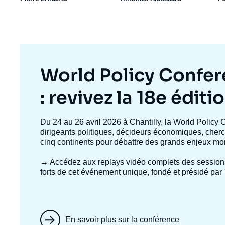
Titre
World Policy Confe
mis
: revivez la 18e éditi
en
Texte
Du 24 au 26 avril 2026 à Chantilly, la World Policy 
accroche
dirigeants politiques, décideurs économiques, cherc
avant
cinq continents pour débattre des grands enjeux mo
→ Accédez aux replays vidéo complets
des session
forts de cet événement unique, fondé et présidé par 
En savoir plus sur la conférence