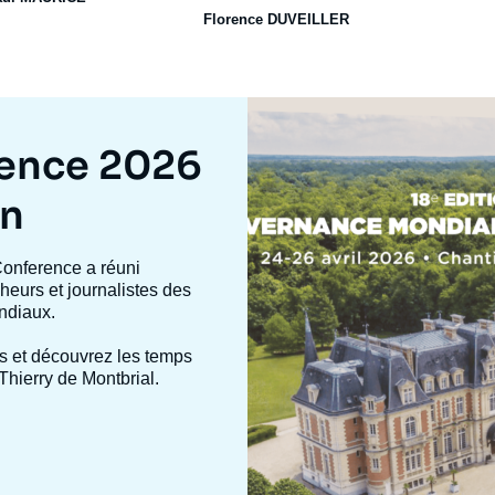
Florence DUVEILLER
Image
mis
en
rence 2026
avant
on
Conference a réuni
heurs et journalistes des
ndiaux.
s et découvrez les temps
Thierry de Montbrial.