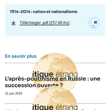
1914-2014 : nation et nationalisme
Télécharger
.pdf (257.68 Ko)
Image
En savoir plus
principale
L’après-poutinisme en Russie : une
succession ouverte ?
Image
principale
Date
21 juin 2019
de
publication