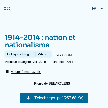
Aller
Panneau de gestion des cookies
au
contenu
principal
1914-2014 : nation et
Navigation
nationalisme
principale
L'Ifri
Politique étrangère
Articles
|
Date
20/03/2014
|
de
Références
Politique étrangère, vol. 79, n° 1, printemps 2014
publication
Analyses
Ajouter à mes favoris
À propos de l'Ifri
Recherches fréquentes
Pierre de SENARCLENS
Événements
L'Ifri en bref
Proche-Orient
Image
de
Télécharger
.pdf (257.68 Ko)
couverture
de