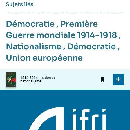
Sujets liés
Démocratie
,
Première
Guerre mondiale 1914-1918
,
Nationalisme
,
Démocratie
,
Union européenne
Image
1914-2014 : nation et
de
nationalisme
couverture
de
la
publication