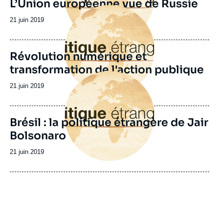
L’Union européenne vue de Russie
Image
principale
Date
21 juin 2019
de
publication
Révolution numérique et
transformation de l'action publique
Image
principale
Date
21 juin 2019
de
publication
Brésil : la politique étrangère de Jair
Bolsonaro
Date
21 juin 2019
de
publication