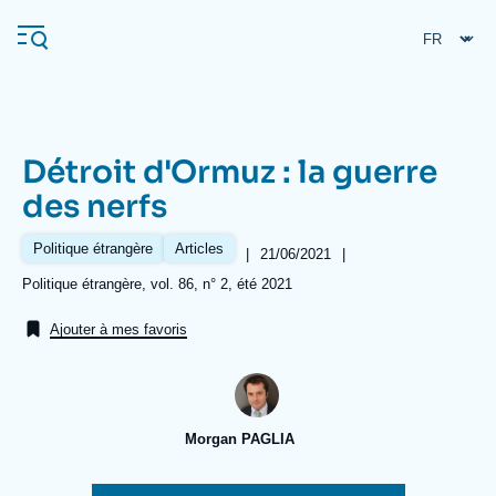
Aller
Panneau de gestion des cookies
au
contenu
principal
Détroit d'Ormuz : la guerre
Navigation
des nerfs
principale
L'Ifri
Politique étrangère
Articles
|
Date
21/06/2021
|
de
Références
Politique étrangère, vol. 86, n° 2, été 2021
publication
Analyses
Ajouter à mes favoris
À propos de l'Ifri
Recherches fréquentes
Événements
L'Ifri en bref
Proche-Orient
Morgan PAGLIA
Image