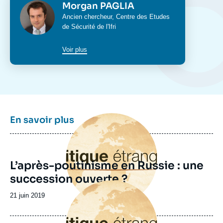
Photo
Morgan PAGLIA
Intitulé
Ancien chercheur, Centre des Etudes
du
de Sécurité de l'Ifri
poste
Voir plus
Image
En savoir plus
principale
L’après-poutinisme en Russie : une
succession ouverte ?
Image
principale
Date
21 juin 2019
de
publication