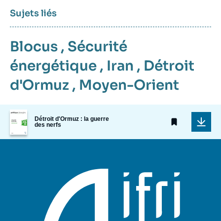
Sujets liés
Blocus
,
Sécurité
énergétique
,
Iran
,
Détroit
d'Ormuz
,
Moyen-Orient
Image
Détroit d'Ormuz : la guerre
de
des nerfs
couverture
de
la
publication