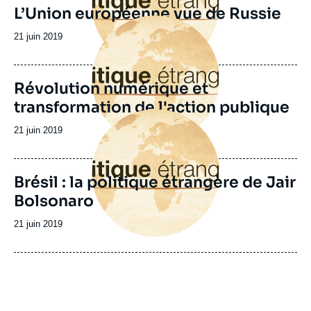
L’Union européenne vue de Russie
Image
principale
Date
21 juin 2019
de
publication
Révolution numérique et
transformation de l'action publique
Image
principale
Date
21 juin 2019
de
publication
Brésil : la politique étrangère de Jair
Bolsonaro
Date
21 juin 2019
de
publication