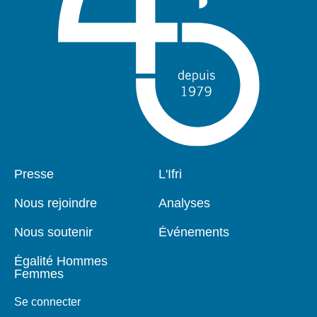
Pied
Presse
Navigation
L'Ifri
de
principale
page
Nous rejoindre
Analyses
Nous soutenir
Événements
Égalité Hommes
Femmes
Se connecter