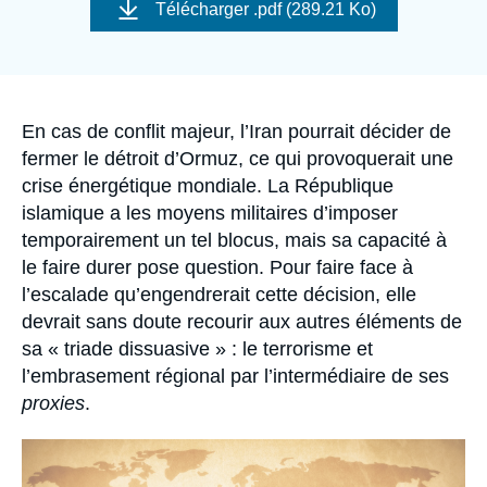
de
Se connecter
Télécharger
.pdf (289.21 Ko)
couverture
de
la
Nous soutenir
publication
Accroche
En cas de conflit majeur, l’Iran pourrait décider de
fermer le détroit d’Ormuz, ce qui provoquerait une
crise énergétique mondiale. La République
islamique a les moyens militaires d’imposer
temporairement un tel blocus, mais sa capacité à
le faire durer pose question. Pour faire face à
l’escalade qu’engendrerait cette décision, elle
devrait sans doute recourir aux autres éléments de
sa « triade dissuasive » : le terrorisme et
l’embrasement régional par l’intermédiaire de ses
proxies
.
Image
principale