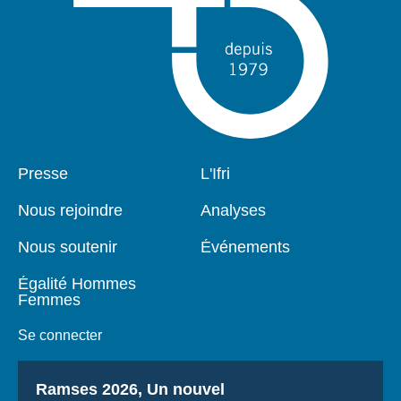
Pied
Presse
Navigation
L'Ifri
de
principale
page
Nous rejoindre
Analyses
Nous soutenir
Événements
Égalité Hommes
Femmes
Se connecter
Titre
Ramses 2026, Un nouvel