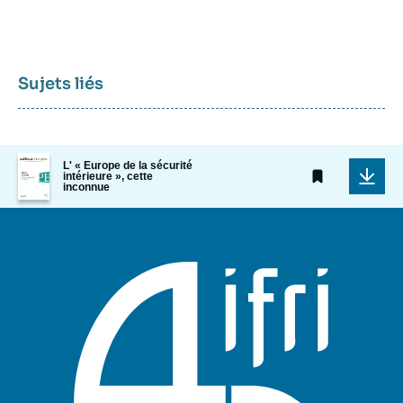
Sujets liés
Image
L' « Europe de la sécurité
de
intérieure », cette
inconnue
couverture
de
la
publication