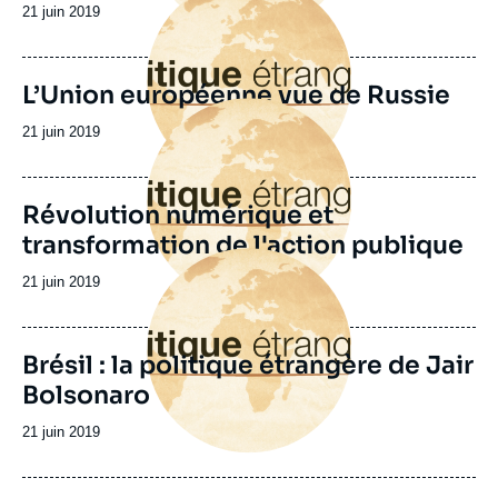
principale
Date
21 juin 2019
de
publication
L’Union européenne vue de Russie
Image
principale
Date
21 juin 2019
de
publication
Révolution numérique et
transformation de l'action publique
Image
principale
Date
21 juin 2019
de
publication
Brésil : la politique étrangère de Jair
Bolsonaro
Date
21 juin 2019
de
publication