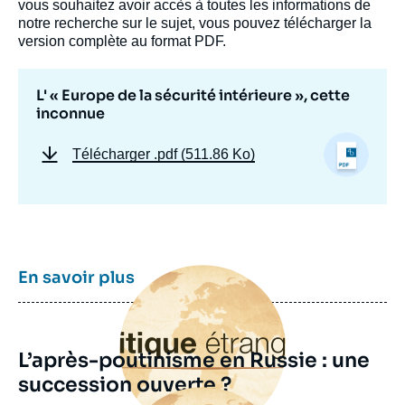
vous souhaitez avoir accès à toutes les informations de
notre recherche sur le sujet, vous pouvez télécharger la
version complète au format PDF.
L' « Europe de la sécurité intérieure », cette
inconnue
Télécharger
.pdf (511.86 Ko)
Image
En savoir plus
principale
L’après-poutinisme en Russie : une
succession ouverte ?
Image