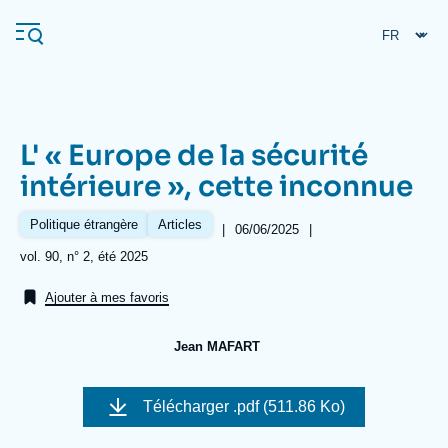
Aller
Panneau de gestion des cookies
au
contenu
principal
L' « Europe de la sécurité
Navigation
intérieure », cette inconnue
principale
L'Ifri
Politique étrangère
Articles
|
Date
06/06/2025
|
de
Références
vol. 90, n° 2, été 2025
publication
Analyses
Ajouter à mes favoris
À propos de l'Ifri
Recherches fréquentes
Jean MAFART
Événements
L'Ifri en bref
Proche-Orient
Image
de
Télécharger
.pdf (511.86 Ko)
couverture
de