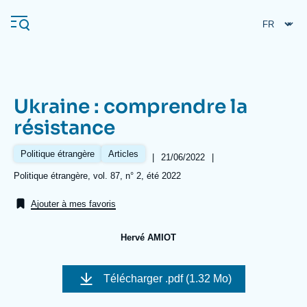
Aller
Panneau de gestion des cookies
au
contenu
principal
Ukraine : comprendre la
Navigation
résistance
principale
L'Ifri
Politique étrangère
Articles
|
Date
21/06/2022
|
de
Références
Politique étrangère, vol. 87, n° 2, été 2022
publication
Analyses
Ajouter à mes favoris
À propos de l'Ifri
Recherches fréquentes
Hervé AMIOT
Événements
L'Ifri en bref
Proche-Orient
Image
de
Télécharger
.pdf (1.32 Mo)
couverture
de