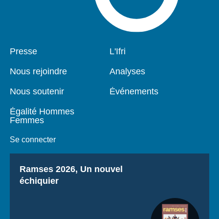
Pied
Presse
Navigation
L'Ifri
de
principale
page
Nous rejoindre
Analyses
Nous soutenir
Événements
Égalité Hommes
Femmes
Se connecter
Titre
Ramses 2026, Un nouvel
échiquier