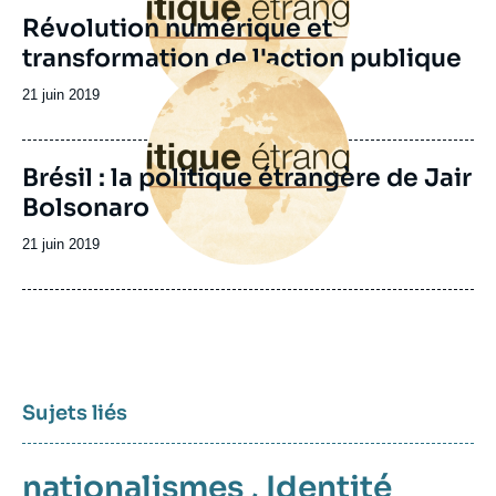
Révolution numérique et
transformation de l'action publique
Image
principale
Date
21 juin 2019
de
publication
Brésil : la politique étrangère de Jair
Bolsonaro
Date
21 juin 2019
de
publication
Sujets liés
nationalismes
,
Identité