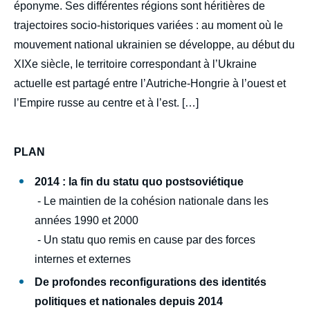
éponyme. Ses différentes régions sont héritières de
trajectoires socio-historiques variées : au moment où le
mouvement national ukrainien se développe, au début du
XIXe siècle, le territoire correspondant à l’Ukraine
actuelle est partagé entre l’Autriche-Hongrie à l’ouest et
l’Empire russe au centre et à l’est. […]
PLAN
2014 : la fin du statu quo postsoviétique
Image
de
- Le maintien de la cohésion nationale dans les
couverture
de
années 1990 et 2000
la
- Un statu quo remis en cause par des forces
publication
internes et externes
De profondes reconfigurations des identités
politiques et nationales depuis 2014
Hervé AMIOT, « Ukraine : comprendre la