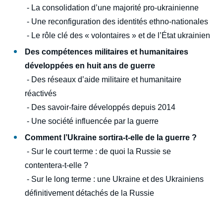
- La consolidation d’une majorité pro-ukrainienne
résistance », Politique étrangère, Articles,
Ifri, 21 juin 2022.
- Une reconfiguration des identités ethno-nationales
Copier
- Le rôle clé des « volontaires » et de l’État ukrainien
Des compétences militaires et humanitaires
développées en huit ans de guerre
- Des réseaux d’aide militaire et humanitaire
réactivés
- Des savoir-faire développés depuis 2014
- Une société influencée par la guerre
Comment l’Ukraine sortira-t-elle de la guerre ?
- Sur le court terme : de quoi la Russie se
contentera-t-elle ?
- Sur le long terme : une Ukraine et des Ukrainiens
définitivement détachés de la Russie