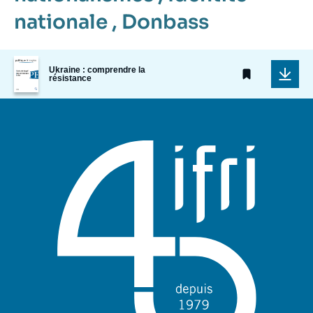
nationale
,
Donbass
Image
Ukraine : comprendre la
de
résistance
couverture
de
la
publication