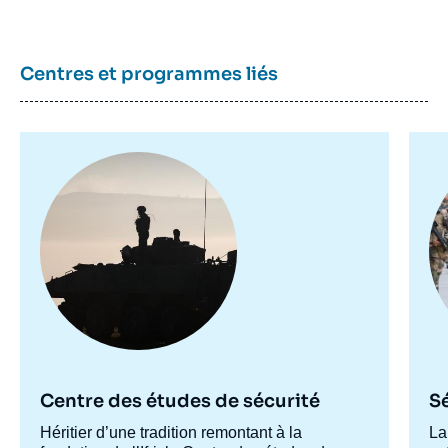
la
publication
Centres et programmes liés
Asiem EL DIFRAOUI, Milena UHLMANN, «
Prévention de la radicalisation et
Image
Im
déradicalisation : les modèles allemand,
principale
pr
britannique et danois », Articles, Ifri, 1
décembre 2015.
Copier
Centre des études de sécurité
Sé
Accroche
Héritier d’une tradition remontant à la
Ac
La