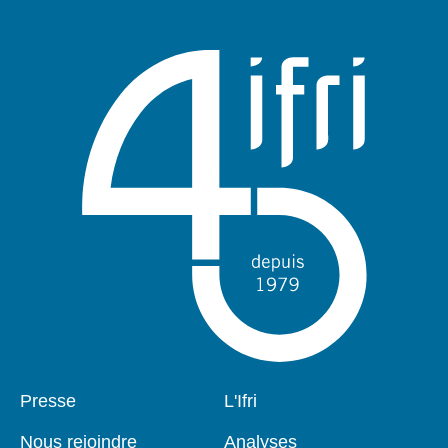
publication
Pied
Presse
Navigation
L'Ifri
de
principale
page
Nous rejoindre
Analyses