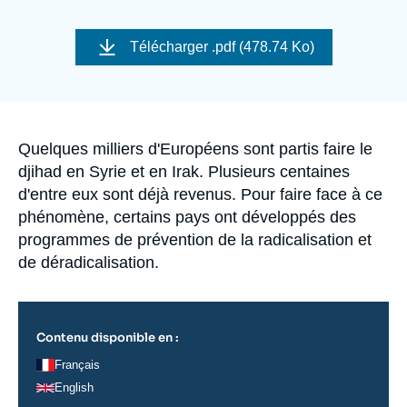
Se connecter
Image
de
Télécharger
.pdf (478.74 Ko)
Nous soutenir
couverture
de
la
publication
Accroche
Quelques milliers d'Européens sont partis faire le
djihad en Syrie et en Irak. Plusieurs centaines
d'entre eux sont déjà revenus. Pour faire face à ce
phénomène, certains pays ont développés des
programmes de prévention de la radicalisation et
de déradicalisation.
Contenu disponible en :
Français
English