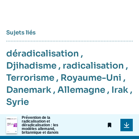
Sujets liés
déradicalisation
,
Djihadisme
,
radicalisation
,
Terrorisme
,
Royaume-Uni
,
Danemark
,
Allemagne
,
Irak
,
Syrie
Prévention de la
Image
radicalisation et
de
déradicalisation : les
couverture
modèles allemand,
britannique et danois
de
la