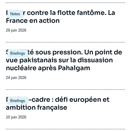
publication
Image
Lutter contre la flotte fantôme. La
Notes
principale
France en action
Date
29 juin 2026
de
publication
Image
Stabilité sous pression. Un point de
Briefings
principale
vue pakistanais sur la dissuasion
nucléaire après Pahalgam
Date
24 juin 2026
de
publication
Image
Nation-cadre : défi européen et
Briefings
principale
ambition française
Date
10 juin 2026
de
publication