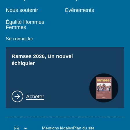
Nous soutenir
Événements
Égalité Hommes
Femmes
Se connecter
Titre
Ramses 2026, Un nouvel
échiquier
Lien
Acheter
Mentions légales
Plan du site