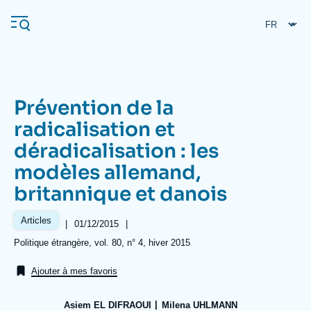
Aller
Panneau de gestion des cookies
au
contenu
principal
Prévention de la
Navigation
radicalisation et
principale
déradicalisation : les
L'Ifri
modèles allemand,
britannique et danois
Analyses
À propos de l'Ifri
Recherches fréquentes
Articles
|
Date
01/12/2015
|
de
Références
Politique étrangère, vol. 80, n° 4, hiver 2015
Événements
L'Ifri en bref
Proche-Orient
publication
Ajouter à mes favoris
Asiem EL DIFRAOUI
Milena UHLMANN