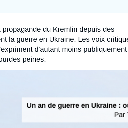
Ramses
Europe
R
S
Politique étrangère
Russie - Eurasie
D
T
la propagande du Kremlin depuis des
Podcast
Afrique du Nord et Moyen-Orient
t la guerre en Ukraine. Les voix critiqu
 s'expriment d'autant moins publiquement
lourdes peines.