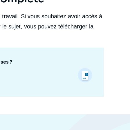
Ukraine : où en sont les Russes ? », Articles, Ifri, 21
février 2023.
travail. Si vous souhaitez avoir accès à
Copier
 le sujet, vous pouvez télécharger la
sses ?