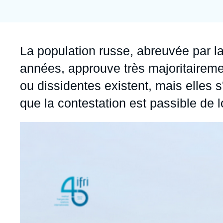
Jeudi 17 septembre 2026 17:30
Partenariats et réseaux
Intelligence artificielle
Nous soutenir en tant que professionnel
Guerre en Ukraine
Accroche
La population russe, abreuvée par 
OTAN
années, approuve très majoritairemen
ou dissidentes existent, mais elles
que la contestation est passible de 
Image
principale