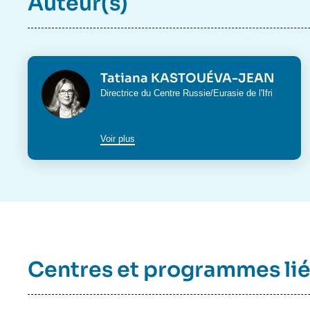
Auteur(s)
Photo
Tatiana KASTOUÉVA-JEAN
Intitulé
Directrice du
Centre Russie/Eurasie
de l'Ifri
du
poste
Voir plus
Centres et programmes li