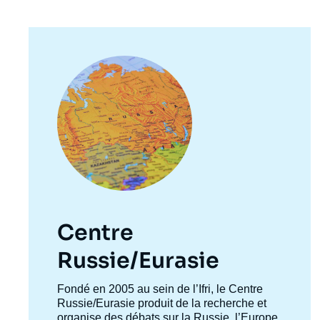
Image
principale
Centre
Russie/Eurasie
Accroche
Fondé en 2005 au sein de l’Ifri, le Centre
centre
Russie/Eurasie produit de la recherche et
organise des débats sur la Russie, l’Europe