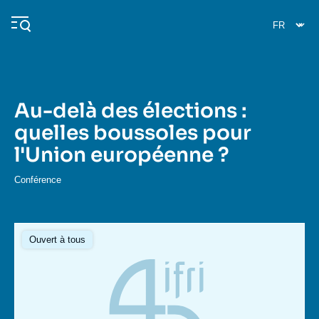
Aller
Panneau de gestion des cookies
au
contenu
principal
Au-delà des élections :
Navigation
quelles boussoles pour
principale
l'Union européenne ?
L'Ifri
Conférence
Analyses
À propos de l'Ifri
Recherches fréquentes
Ouvert à tous
Événements
L'Ifri en bref
Proche-Orient