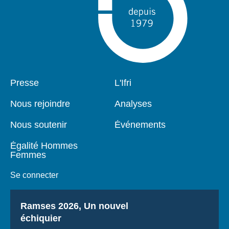
Pied
Presse
Navigation
L'Ifri
de
principale
page
Nous rejoindre
Analyses
Nous soutenir
Événements
Égalité Hommes
Femmes
Se connecter
Titre
Ramses 2026, Un nouvel
échiquier