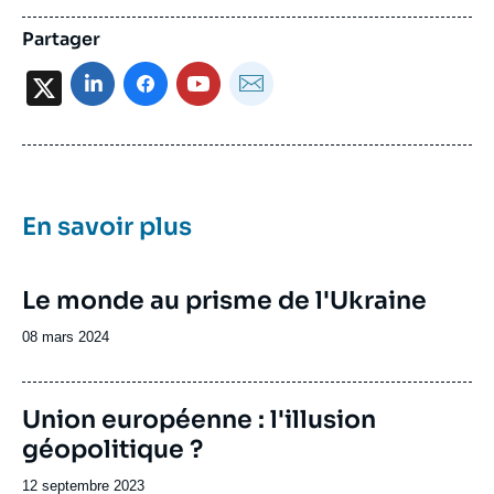
Partager
X
En savoir plus
Image
Le monde au prisme de l'Ukraine
de
couverture
Date
08 mars 2024
de
de
la
publication
publication
Union européenne : l'illusion
géopolitique ?
Date
12 septembre 2023