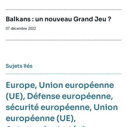
de
publication
Image
Balkans : un nouveau Grand Jeu ?
de
couverture
Date
07 décembre 2022
de
de
la
publication
publication
Sujets liés
Europe
Union européenne
(UE)
Défense européenne
sécurité européenne
Union
européenne (UE)