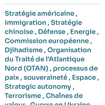
Stratégie américaine
,
Immigration
,
Stratégie
chinoise
,
Défense
,
Energie
,
Commission européenne
,
Djihadisme
,
Organisation
du Traité de l'Atlantique
Nord (OTAN)
,
processus de
paix
,
souveraineté
,
Espace
,
Strategic autonomy
,
Terrorisme
,
Chaînes de
valeur
,
Guerre en Ukraine
,