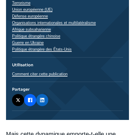
Terrorisme
Union européenne (UE)
Défense européenne
Organisations internationales et multilatéralisme
Régions
Afrique subsaharienne
Politique étrangère chinoise
Guerre en Ukraine
Politique étrangère des États-Unis
Utilisation
Comment citer cette publication
Partager
Corps
Mais cette dynamique emporte-t-elle une