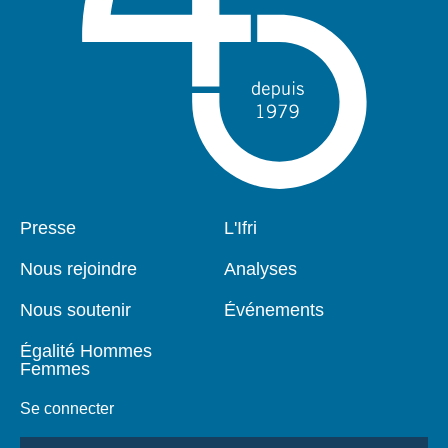
Pied
Presse
Navigation
L'Ifri
de
principale
page
Nous rejoindre
Analyses
Nous soutenir
Événements
Égalité Hommes
Femmes
Se connecter