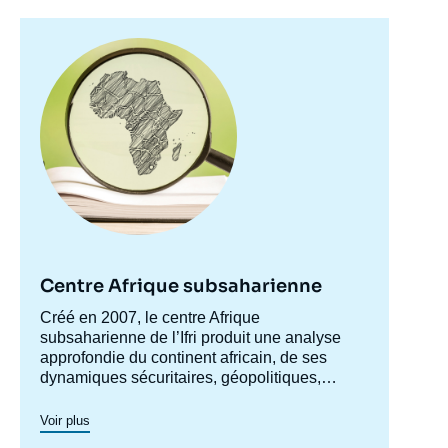
Image
principale
Centre Afrique subsaharienne
Accroche
Créé en 2007, le centre Afrique
centre
subsaharienne de l’Ifri produit une analyse
approfondie du continent africain, de ses
dynamiques sécuritaires, géopolitiques,
politiques et socio-économiques (en
particulier le phénomène d’urbanisation). Le
Voir plus
Centre se veut à la fois,
Le centre produit des analyses pour différents
via
les différentes