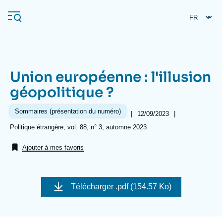
Aller
Panneau de gestion des cookies
au
contenu
principal
Union européenne : l'illusion
Navigation
géopolitique ?
principale
L'Ifri
Sommaires (présentation du numéro)
|
Date
12/09/2023
|
de
Références
Politique étrangère, vol. 88, n° 3, automne 2023
publication
Analyses
Ajouter à mes favoris
À propos de l'Ifri
Recherches fréquentes
Événements
L'Ifri en bref
Proche-Orient
Télécharger
.pdf (154.57 Ko)