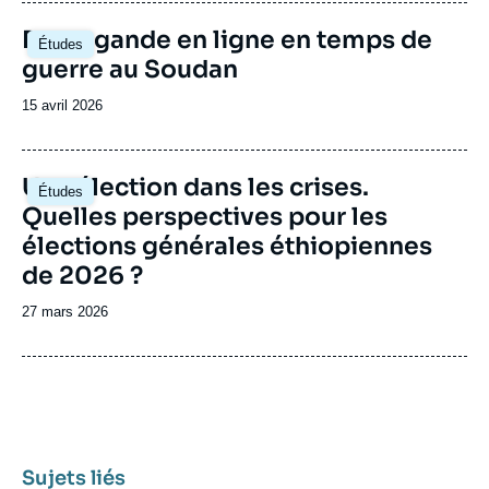
publication
Image
Propagande en ligne en temps de
Études
principale
guerre au Soudan
Date
15 avril 2026
de
publication
Image
Une élection dans les crises.
Études
principale
Quelles perspectives pour les
élections générales éthiopiennes
de 2026 ?
Date
27 mars 2026
de
publication
Sujets liés