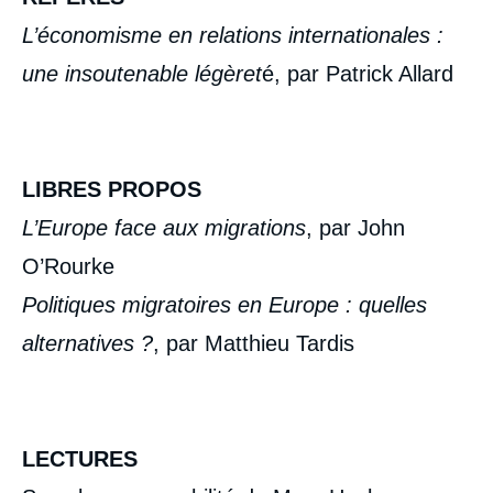
L’économisme en relations internationales :
une insoutenable légèret
é, par Patrick Allard
LIBRES PROPOS
L’Europe face aux migrations
, par John
« Union européenne : l'illusion géopolitique
? », Sommaires (présentation du numéro),
O’Rourke
Ifri, 12 septembre 2023.
Copier
Politiques migratoires en Europe : quelles
alternatives ?
, par Matthieu Tardis
LECTURES