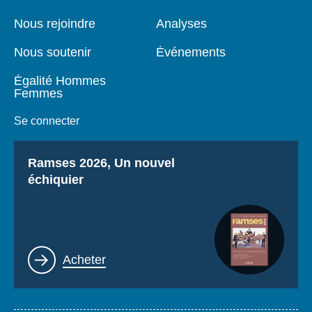
de
principale
page
Nous rejoindre
Analyses
Nous soutenir
Événements
Égalité Hommes
Femmes
Se connecter
Titre
Ramses 2026, Un nouvel
échiquier
Lien
Acheter