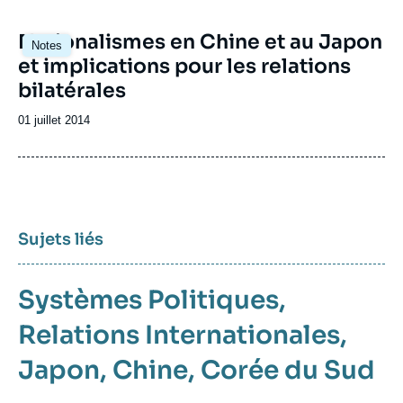
Nationalismes en Chine et au Japon
Notes
et implications pour les relations
bilatérales
Date
01 juillet 2014
de
publication
Sujets liés
Systèmes Politiques
Relations Internationales
Japon
Chine
Corée du Sud