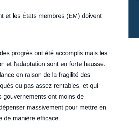
GHERASIM, « Comment le 'Green Deal' peut-il
s'adapter dans un monde brutal ? », Études, Ifri, 25
cation
janvier 2024.
t et les États membres (EM) doivent
Copier
t des progrès ont été accomplis mais les
n et l'adaptation sont en forte hausse.
ance en raison de la fragilité des
squés ou pas assez rentables, et qui
es gouvernements ont moins de
nt dépenser massivement pour mettre en
e de manière efficace.