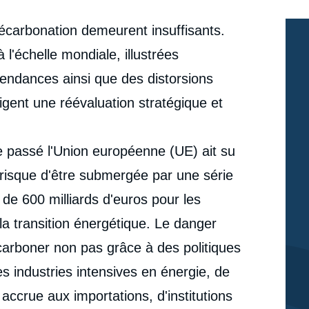
écarbonation demeurent insuffisants.
l'échelle mondiale, illustrées
pendances ainsi que des distorsions
ent une réévaluation stratégique et
le passé l'Union européenne (UE) ait su
e risque d'être submergée par une série
de 600 milliards d'euros pour les
 la transition énergétique. Le danger
écarboner non pas grâce à des politiques
s industries intensives en énergie, de
e
ccrue aux importations, d'institutions
Marc-Antoine EYL-MAZZEGA, Diana-Paula
erture