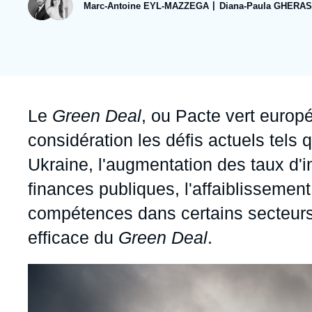
publication
Jeudi 17 septembre 2026 17:30
Marc-Antoine EYL-MAZZEGA
Diana-Paula GHERA
Partenariats et réseaux
Intelligence artificielle
Nous soutenir en tant que professionnel
Guerre en Ukraine
OTAN
Accroche
Le
Green Deal
, ou Pacte vert europ
considération les défis actuels tels
Ukraine, l'augmentation des taux d'int
finances publiques, l'affaiblissemen
compétences dans certains secteurs.
efficace du
Green Deal
.
Image
principale