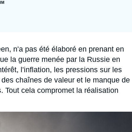
SIM
Ramses
Europe
R
S
Politique étrangère
Russie - Eurasie
D
T
Podcast
Afrique du Nord et Moyen-Orient
éen, n'a pas été élaboré en prenant en
 que la guerre menée par la Russie en
érêt, l'inflation, les pressions sur les
t des chaînes de valeur et le manque de
 Tout cela compromet la réalisation