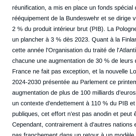
réunification, a mis en place un fonds spécial 
rééquipement de la Bundeswehr et se dirige v
2 % du produit intérieur brut (PIB). La Pologne
un plancher à 3 % dès 2023. Quant à la Finlan
cette année l’Organisation du traité de l'Atla
chacune une augmentation de 30 % de leurs d
France ne fait pas exception, et la nouvelle L
2024-2030 présentée au Parlement ce printem
augmentation de plus de 100 milliards d’euro
un contexte d’endettement à 110 % du PIB et
publiques, cet effort n’est pas anodin et peut 
Cependant, contrairement à d’autres nations
Imag
de
couv
pas franchement dans un retour à un modèle d