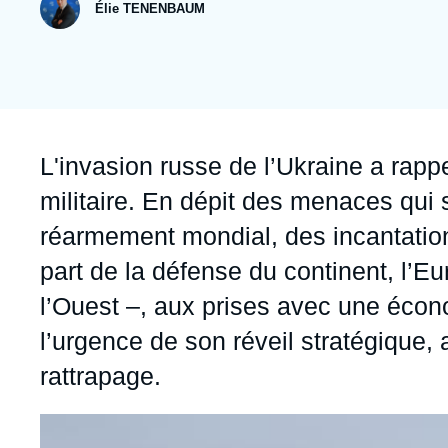
publication
Jeudi 17 septembre 2026 17:30
Élie TENENBAUM
Partenariats et réseaux
Intelligence artificielle
Nous soutenir en tant que professionnel
Guerre en Ukraine
OTAN
Accroche
L'invasion russe de l’Ukraine a rapp
militaire. En dépit des menaces qui
réarmement mondial, des incantatio
part de la défense du continent, l’E
l’Ouest –, aux prises avec une éco
l’urgence de son réveil stratégique,
rattrapage.
Image
principale