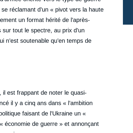
de la stratégie de club », Éditoriaux, Ifri, 26 mai 2023.
Copier
 se réclamant d’un « pivot vers la haute
cation
llement un format hérité de l’après-
sur tout le spectre, au prix d’un
ui n’est soutenable qu’en temps de
 il est frappant de noter le quasi-
cé il y a cinq ans dans « l’ambition
litique faisant de l’Ukraine un «
e « économie de guerre » et annonçant