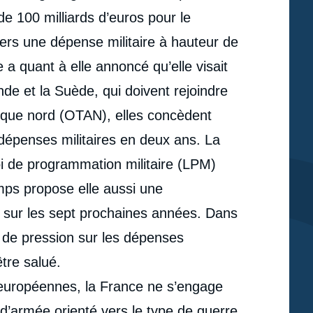
de 100 milliards d’euros pour le
ers une dépense militaire à hauteur de
 a quant à elle annoncé qu’elle visait
de et la Suède, qui doivent rejoindre
ntique nord (OTAN), elles concèdent
épenses militaires en deux ans. La
oi de programmation militaire (LPM)
ps propose elle aussi une
s sur les sept prochaines années. Dans
 de pression sur les dépenses
être salué.
 européennes, la France ne s’engage
e
Élie TENENBAUM, « Armées françaises : les limites
erture
’armée orienté vers le type de guerre