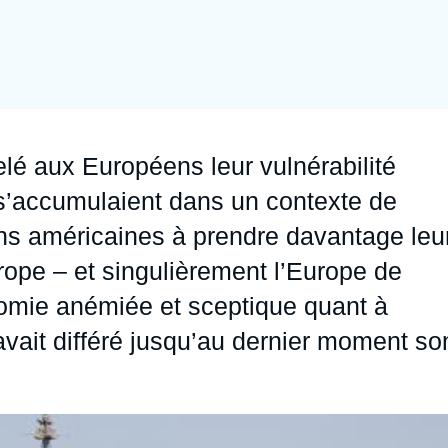
Ramses
Europe
R
S
Politique étrangère
Russie - Eurasie
D
T
Podcast
Afrique du Nord et Moyen-Orient
elé aux Européens leur vulnérabilité
 s’accumulaient dans un contexte de
ns américaines à prendre davantage leu
urope – et singulièrement l’Europe de
nomie anémiée et sceptique quant à
 avait différé jusqu’au dernier moment so