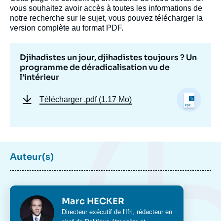
vous souhaitez avoir accès à toutes les informations de
notre recherche sur le sujet, vous pouvez télécharger la
version complète au format PDF.
Djihadistes un jour, djihadistes toujours ? Un
programme de déradicalisation vu de
l'intérieur
Télécharger
.pdf (1.17 Mo)
Auteur(s)
Marc HECKER, « Djihadistes un jour,
djihadistes toujours ? Un programme de
déradicalisation vu de l'intérieur », Études,
Focus Stratégique, Ifri, 1 février 2021.
Photo
Marc HECKER
Copier
Intitulé
Directeur exécutif de l'Ifri, rédacteur en