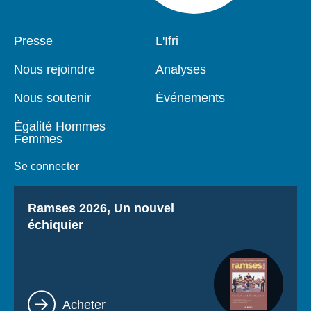
Pied
Presse
Navigation
L'Ifri
de
principale
page
Nous rejoindre
Analyses
Nous soutenir
Événements
Égalité Hommes
Femmes
Se connecter
Titre
Ramses 2026, Un nouvel
échiquier
Lien
Acheter