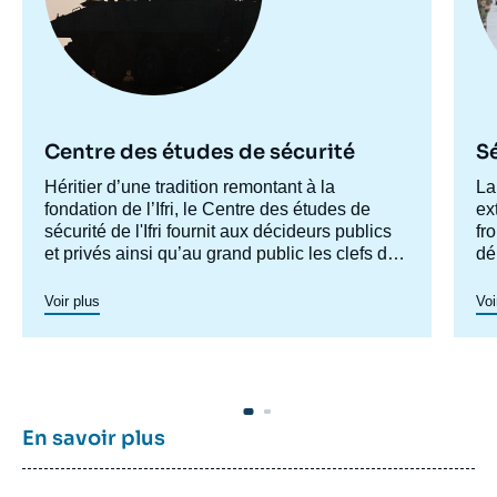
Centre des études de sécurité
Sé
Accroche
Héritier d’une tradition remontant à la
Ac
La
centre
fondation de l’Ifri, le Centre des études de
ce
ex
sécurité de l'Ifri fournit aux décideurs publics
fr
et privés ainsi qu’au grand public les clefs de
dé
compréhension des rapports de force et des
Fr
La
modes de conflictualité contemporains et à
tr
cr
Voir plus
Voi
venir. Par son positionnement à la jointure du
in
politique et de l’opérationnel, la crédibilité de
son équipe civilo-militaire et la diffusion large
de ses publications en français et en anglais,
le Centre des études de sécurité constitue
dans le paysage français des
think tanks
un
En savoir plus
pôle unique de recherche et d’influence sur le
débat de défense national et international.