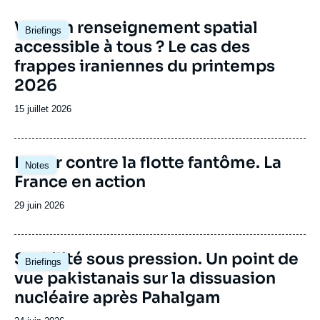
Image
Vers un renseignement spatial
Briefings
principale
accessible à tous ? Le cas des
frappes iraniennes du printemps
2026
Date
15 juillet 2026
de
publication
Image
Lutter contre la flotte fantôme. La
Notes
principale
France en action
Date
29 juin 2026
de
publication
Image
Stabilité sous pression. Un point de
Briefings
principale
vue pakistanais sur la dissuasion
nucléaire après Pahalgam