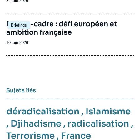
Date
24 juin 2026
de
publication
Image
Nation-cadre : défi européen et
Briefings
principale
ambition française
Date
10 juin 2026
de
publication
Sujets liés
déradicalisation
,
Islamisme
,
Djihadisme
,
radicalisation
,
Terrorisme
,
France