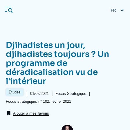
Aller
Panneau de gestion des cookies
au
contenu
principal
Djihadistes un jour,
Navigation
djihadistes toujours ? Un
principale
programme de
L'Ifri
déradicalisation vu de
l'intérieur
Analyses
À propos de l'Ifri
Recherches fréquentes
Études
|
Date
01/02/2021
|
Référence
Focus Stratégique
|
de
taxonomie
Références
Focus stratégique, n° 102, février 2021
Événements
L'Ifri en bref
Proche-Orient
publication
collections
Ajouter à mes favoris