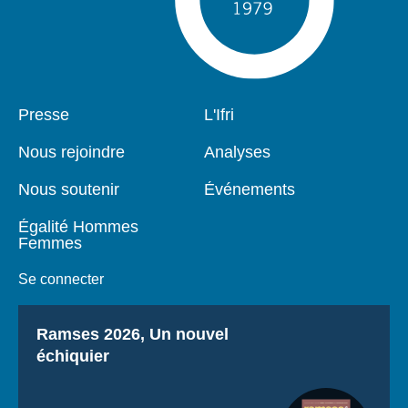
Pied
Presse
Navigation
L'Ifri
de
principale
page
Nous rejoindre
Analyses
Nous soutenir
Événements
Égalité Hommes
Femmes
Se connecter
Titre
Ramses 2026, Un nouvel
échiquier