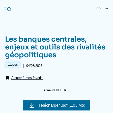
Aller
Panneau de gestion des cookies
au
contenu
principal
Les banques centrales,
Navigation
enjeux et outils des rivalités
principale
géopolitiques
L'Ifri
Études
|
Date
04/03/2026
de
Analyses
publication
Ajouter à mes favoris
À propos de l'Ifri
Recherches fréquentes
Événements
L'Ifri en bref
Proche-Orient
Arnaud ODIER
Image
de
Télécharger
.pdf (1.03 Mo)
couverture
de