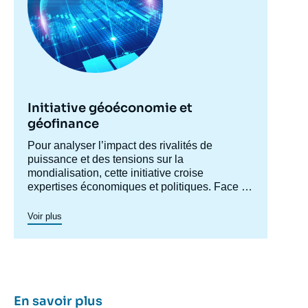
Initiative géoéconomie et
géofinance
Accroche
Pour analyser l’impact des rivalités de
centre
puissance et des tensions sur la
mondialisation, cette initiative croise
expertises économiques et politiques. Face à
un risque géopolitique grandissant, il s’agit de
décrypter les dynamiques de recomposition :
Voir plus
poussées protectionnistes, sanctions,
restrictions, politiques industrielles ou
préoccupations de sécurité économique
redéfinissent les règles du jeu commercial.
Ces tensions transforment également les
relations financières internationales, en
En savoir plus