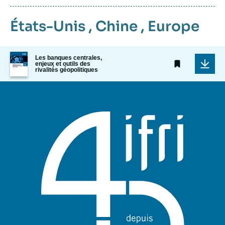
États-Unis
,
Chine
,
Europe
Image
Les banques centrales,
de
enjeux et outils des
rivalités géopolitiques
couverture
de
la
publication