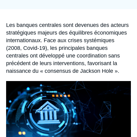
Se connecter
la
publication
Nous soutenir
Accroche
Les banques centrales sont devenues des acteurs
stratégiques majeurs des équilibres économiques
internationaux. Face aux crises systémiques
(2008, Covid-19), les principales banques
centrales ont développé une coordination sans
précédent de leurs interventions, favorisant la
naissance du « consensus de Jackson Hole ».
Image
principale