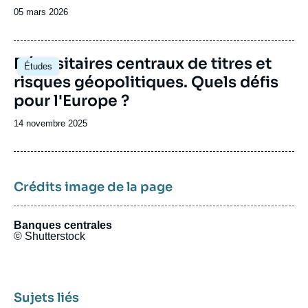
la
Date
05 mars 2026
publication
de
publication
Image
Dépositaires centraux de titres et
Études
principale
risques géopolitiques. Quels défis
pour l'Europe ?
Date
14 novembre 2025
de
publication
Crédits image de la page
Banques centrales
© Shutterstock
Sujets liés