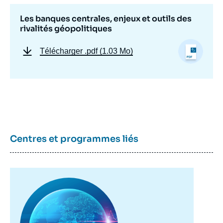
Les banques centrales, enjeux et outils des
rivalités géopolitiques
Image
de
couverture
Télécharger
.pdf (1.03 Mo)
de
la
publication
Arnaud ODIER, « Les banques centrales,
enjeux et outils des rivalités géopolitiques »,
Études, Ifri, 4 mars 2026.
Centres et programmes liés
Copier
Image
principale