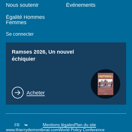
Nous soutenir
Événements
Égalité Hommes
Femmes
Se connecter
Titre
Ramses 2026, Un nouvel
échiquier
Lien
Acheter
Mentions légales
Plan du site
www.thierrydemontbrial.com
World Policy Conference