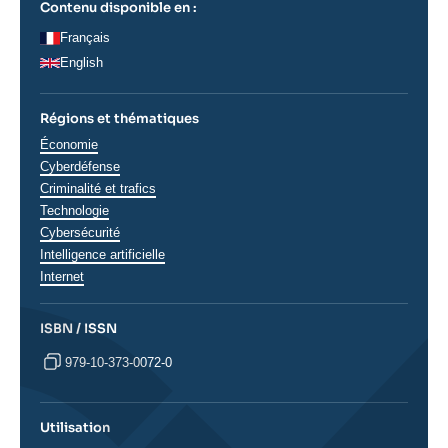
Contenu disponible en :
Français
English
Régions et thématiques
Thématiques
Économie
analyses
Cyberdéfense
Criminalité et trafics
Technologie
Cybersécurité
Intelligence artificielle
Internet
ISBN / ISSN
979-10-373-0072-0
Utilisation