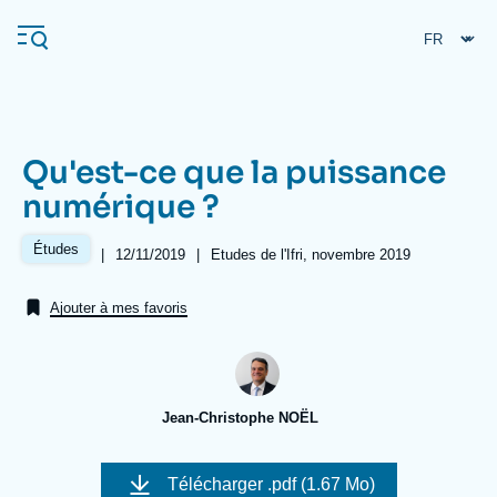
Aller
Panneau de gestion des cookies
au
contenu
principal
Qu'est-ce que la puissance
Navigation
numérique ?
principale
L'Ifri
Études
|
Date
12/11/2019
|
Références
Etudes de l'Ifri, novembre 2019
de
publication
Ajouter à mes favoris
Analyses
À propos de l'Ifri
Recherches fréquentes
Événements
L'Ifri en bref
Proche-Orient
Jean-Christophe NOËL
Image
de
Télécharger
.pdf (1.67 Mo)
couverture