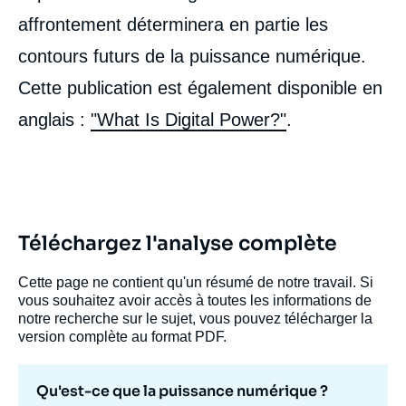
affrontement déterminera en partie les
contours futurs de la puissance numérique.
Cette publication est également disponible en
anglais :
"What Is Digital Power?"
.
Image
de
couverture
de
la
Téléchargez l'analyse complète
publication
Cette page ne contient qu'un résumé de notre travail. Si
vous souhaitez avoir accès à toutes les informations de
notre recherche sur le sujet, vous pouvez télécharger la
Jean-Christophe NOËL, « Qu'est-ce que la
version complète au format PDF.
puissance numérique ? », Études, Ifri, 12
novembre 2019.
Copier
Qu'est-ce que la puissance numérique ?