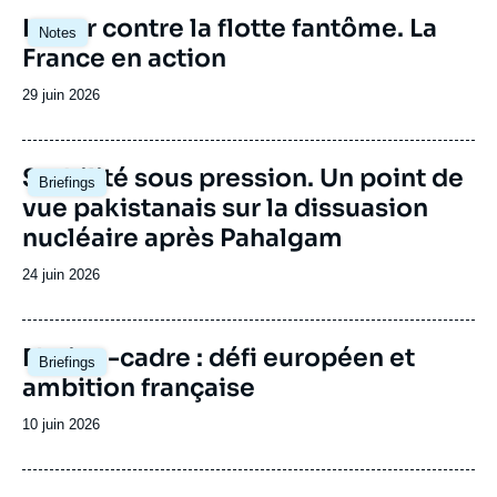
Image
Lutter contre la flotte fantôme. La
Notes
principale
France en action
Date
29 juin 2026
de
publication
Image
Stabilité sous pression. Un point de
Briefings
principale
vue pakistanais sur la dissuasion
nucléaire après Pahalgam
Date
24 juin 2026
de
publication
Image
Nation-cadre : défi européen et
Briefings
principale
ambition française
Date
10 juin 2026
de
publication