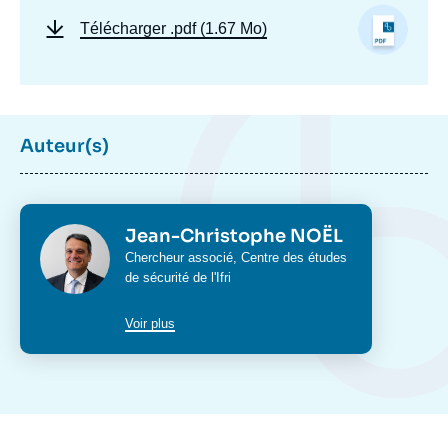
Télécharger
.pdf (1.67 Mo)
Auteur(s)
Photo
Jean-Christophe NOËL
Intitulé
Chercheur associé,
Centre des études
du
de sécurité
de l'Ifri
poste
Voir plus