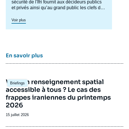
sécurité de l'Ifri fournit aux décideurs publics
et privés ainsi qu’au grand public les clefs de
compréhension des rapports de force et des
modes de conflictualité contemporains et à
Voir plus
venir. Par son positionnement à la jointure du
politique et de l’opérationnel, la crédibilité de
son équipe civilo-militaire et la diffusion large
de ses publications en français et en anglais,
le Centre des études de sécurité constitue
dans le paysage français des
think tanks
un
En savoir plus
pôle unique de recherche et d’influence sur le
débat de défense national et international.
Image
Vers un renseignement spatial
Briefings
principale
accessible à tous ? Le cas des
frappes iraniennes du printemps
2026
Date
15 juillet 2026
de
publication