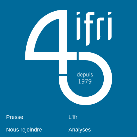
publication
Pied
Presse
Navigation
L'Ifri
de
principale
page
Nous rejoindre
Analyses