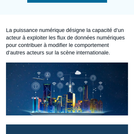
Se connecter
de
la
publication
Nous soutenir
Accroche
La puissance numérique désigne la capacité d’un
acteur à exploiter les flux de données numériques
pour contribuer à modifier le comportement
d’autres acteurs sur la scène internationale.
Image
principale