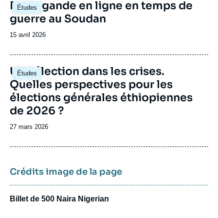
Image
Propagande en ligne en temps de
Études
principale
guerre au Soudan
Date
15 avril 2026
de
publication
Image
Une élection dans les crises.
Études
principale
Quelles perspectives pour les
élections générales éthiopiennes
de 2026 ?
Date
27 mars 2026
de
publication
Crédits image de la page
Billet de 500 Naira Nigerian