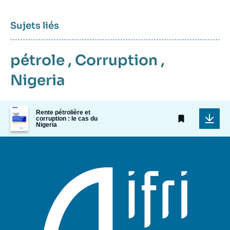
Sujets liés
pétrole
,
Corruption
,
Nigeria
Image
Rente pétrolière et
de
corruption : le cas du
Nigeria
couverture
de
la
publication