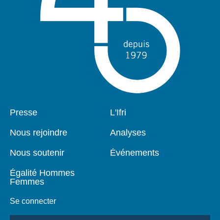
Pied
Presse
Navigation
L'Ifri
de
principale
page
Nous rejoindre
Analyses
Nous soutenir
Événements
Égalité Hommes
Femmes
Se connecter