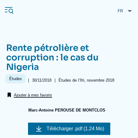
Aller
Panneau de gestion des cookies
au
contenu
principal
Rente pétrolière et
Navigation
corruption : le cas du
principale
Nigeria
L'Ifri
Études
|
Date
30/11/2018
|
Références
Études de l’Ifri, novembre 2018
de
Analyses
publication
Ajouter à mes favoris
À propos de l'Ifri
Recherches fréquentes
Événements
L'Ifri en bref
Proche-Orient
Marc-Antoine PEROUSE DE MONTCLOS
Image
de
Télécharger
.pdf (1.24 Mo)
couverture
de