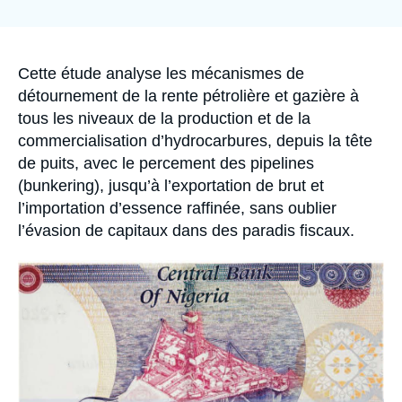
Se connecter
la
publication
Nous soutenir
Accroche
Cette étude analyse les mécanismes de
détournement de la rente pétrolière et gazière à
tous les niveaux de la production et de la
commercialisation d’hydrocarbures, depuis la tête
de puits, avec le percement des pipelines
(bunkering), jusqu’à l’exportation de brut et
l’importation d’essence raffinée, sans oublier
l’évasion de capitaux dans des paradis fiscaux.
Image
principale