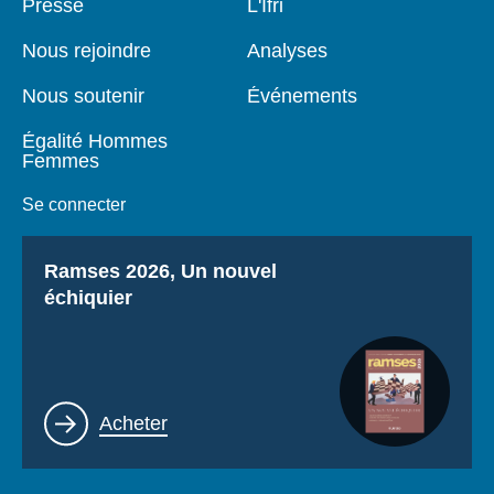
Pied
Presse
Navigation
L'Ifri
de
principale
page
Nous rejoindre
Analyses
Nous soutenir
Événements
Égalité Hommes
Femmes
Se connecter
Titre
Ramses 2026, Un nouvel
échiquier
Lien
Acheter