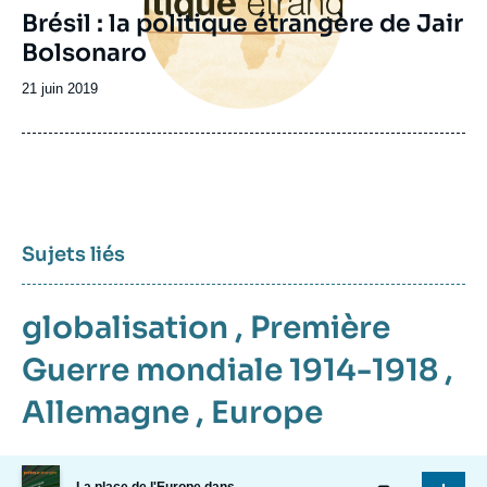
Brésil : la politique étrangère de Jair
Bolsonaro
Date
21 juin 2019
de
publication
Sujets liés
globalisation
,
Première
Guerre mondiale 1914-1918
,
Allemagne
,
Europe
Image