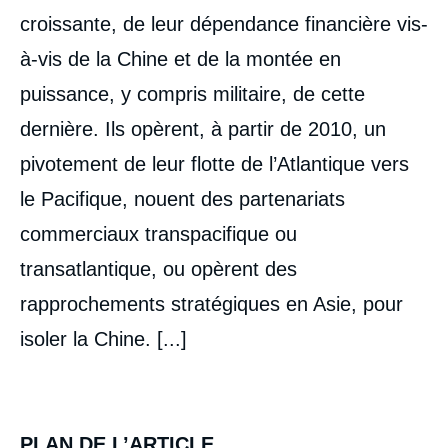
de
couverture
croissante, de leur dépendance financière vis-
de
la
à-vis de la Chine et de la montée en
publication
puissance, y compris militaire, de cette
dernière. Ils opèrent, à partir de 2010, un
pivotement de leur flotte de l’Atlantique vers
Jean-Pierre CHEVENEMENT, « La place de
l'Europe dans le monde : d'hier à demain »,
le Pacifique, nouent des partenariats
Politique étrangère, Articles, Ifri, 20 mars
2014.
commerciaux transpacifique ou
Copier
transatlantique, ou opèrent des
rapprochements stratégiques en Asie, pour
isoler la Chine. [...]
PLAN DE L’ARTICLE