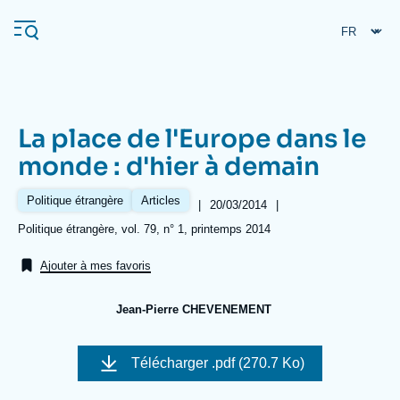
Aller
Panneau de gestion des cookies
au
contenu
principal
La place de l'Europe dans le
Navigation
monde : d'hier à demain
principale
L'Ifri
Politique étrangère
Articles
|
Date
20/03/2014
|
de
Références
Politique étrangère, vol. 79, n° 1, printemps 2014
publication
Analyses
Ajouter à mes favoris
À propos de l'Ifri
Recherches fréquentes
Jean-Pierre CHEVENEMENT
Événements
L'Ifri en bref
Proche-Orient
Image
de
Télécharger
.pdf (270.7 Ko)
couverture
de