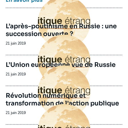
En savoir plus
principale
L’après-poutinisme en Russie : une
succession ouverte ?
Image
principale
Date
21 juin 2019
de
publication
L’Union européenne vue de Russie
Image
principale
Date
21 juin 2019
de
publication
Révolution numérique et
transformation de l'action publique
Image
principale
Date
21 juin 2019
de
publication