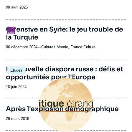
Date
09 avril 2025
de
publication
Offensive en Syrie: le jeu trouble de
Logo
la Turquie
06 décembre 2024
—
Nom
Cultures Monde, France Culture
du
journal,
revue
Image
La nouvelle diaspora russe : défis et
Études
ou
principale
opportunités pour l'Europe
émission
Image
principale
Date
10 juin 2024
de
publication
Après l'explosion démographique
Date
29 mars 2019
de
publication