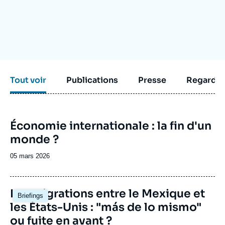
Se connecter
Nous soutenir
Tout voir
Publications
Presse
Regarder
Image
Économie internationale : la fin d'un
de
monde ?
couverture
de
la
Date
05 mars 2026
publication
de
publication
Image
Les migrations entre le Mexique et
Briefings
principale
les États-Unis : "más de lo mismo"
ou fuite en avant ?