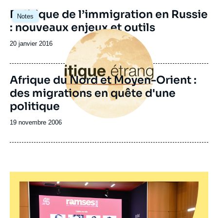
Image
Politique de l’immigration en Russie
Notes
principale
: nouveaux enjeux et outils
Image
principale
Date
20 janvier 2016
de
publication
Afrique du Nord et Moyen-Orient :
des migrations en quête d'une
politique
Date
19 novembre 2006
de
publication