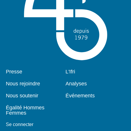
Pied
Presse
Navigation
L'Ifri
de
principale
page
Nous rejoindre
Analyses
Nous soutenir
Événements
Égalité Hommes
Femmes
Se connecter