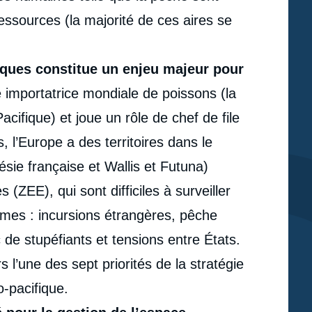
essources (la majorité de ces aires se
iques constitue un enjeu majeur pour
e importatrice mondiale de poissons (la
cifique) et joue un rôle de chef de file
, l’Europe a des territoires dans le
sie française et Wallis et Futuna)
ZEE), qui sont difficiles à surveiller
lèmes : incursions étrangères, pêche
c de stupéfiants et tensions entre États.
 l’une des sept priorités de la stratégie
e
o-pacifique.
Céline PAJON, « Bâtir des ponts sur le Pacifique bleu.
erture