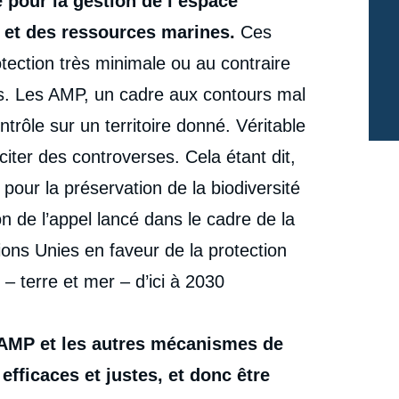
é pour la gestion de l’espace
Au-delà des aires marines protégées – Pour une
coopération Europe-Océanie », Briefings, Ifri, 22 juillet
é et des ressources marines.
Ces
cation
2022.
Copier
otection très minimale ou au contraire
es. Les AMP, un cadre aux contours mal
trôle sur un territoire donné. Véritable
citer des controverses. Cela étant dit,
pour la préservation de la biodiversité
on de l’appel lancé dans le cadre de la
ions Unies en faveur de la protection
 – terre et mer – d’ici à 2030
s AMP et les autres mécanismes de
fficaces et justes, et donc être