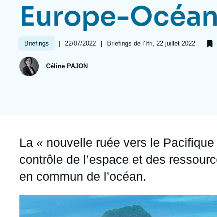
Jeudi 17 septembre 2026 17:30
Europe-Océan
Partenariats et réseaux
Intelligence artificielle
Nous soutenir en tant que professionnel
Guerre en Ukraine
|
Date
22/07/2022
|
Références
Briefings de l’Ifri, 22 juillet 2022
Briefings
OTAN
de
publication
Céline PAJON
Accroche
La « nouvelle ruée vers le Pacifique
contrôle de l’espace et des ressour
en commun de l’océan.
Image
principale