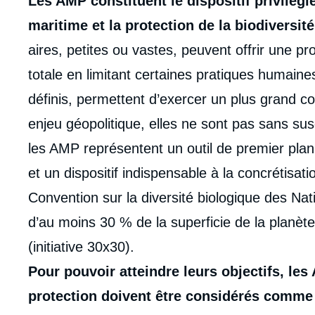
Les AMP constituent le dispositif privilégi
de
la
maritime et la protection de la biodiversit
publi
aires, petites ou vastes, peuvent offrir une pr
totale en limitant certaines pratiques humain
définis, permettent d’exercer un plus grand con
enjeu géopolitique, elles ne sont pas sans sus
les AMP représentent un outil de premier plan 
et un dispositif indispensable à la concrétisati
Convention sur la diversité biologique des Nat
d’au moins 30 % de la superficie de la planète
(initiative 30x30).
Pour pouvoir atteindre leurs objectifs, le
protection doivent être considérés comme e