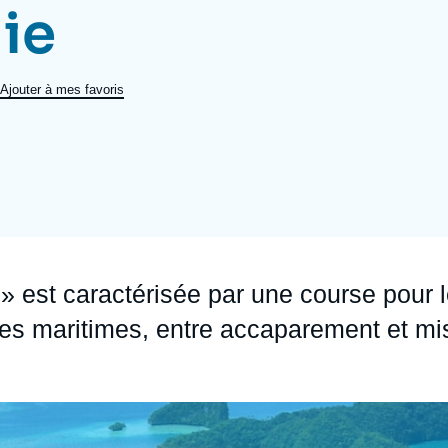
ie
Ramses
Europe
R
S
Politique étrangère
Russie - Eurasie
D
T
Ajouter à mes favoris
Podcast
Afrique du Nord et Moyen-Orient
 » est caractérisée par une course pour 
ces maritimes, entre accaparement et mi