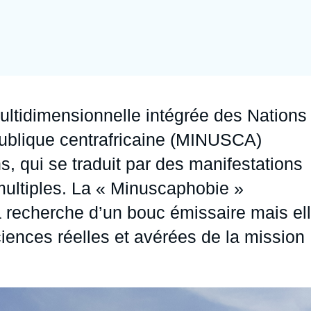
Ramses
Europe
R
S
Politique étrangère
Russie - Eurasie
D
T
Podcast
Afrique du Nord et Moyen-Orient
ltidimensionnelle intégrée des Nations
épublique centrafricaine (MINUSCA)
ins, qui se traduit par des manifestations
multiples. La « Minuscaphobie »
la recherche d’un bouc émissaire mais el
ciences réelles et avérées de la mission