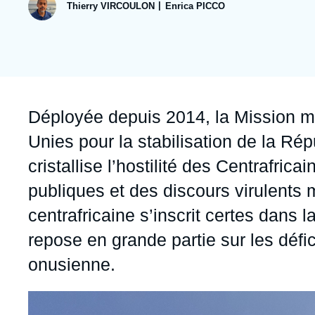
publication
Jeudi 17 septembre 2026 17:30
Thierry VIRCOULON
Enrica PICCO
Partenariats et réseaux
Intelligence artificielle
Nous soutenir en tant que professionnel
Guerre en Ukraine
OTAN
Accroche
Déployée depuis 2014, la Mission mu
Unies pour la stabilisation de la R
cristallise l’hostilité des Centrafrica
publiques et des discours virulents 
centrafricaine s’inscrit certes dans 
repose en grande partie sur les défi
onusienne.
Image
principale