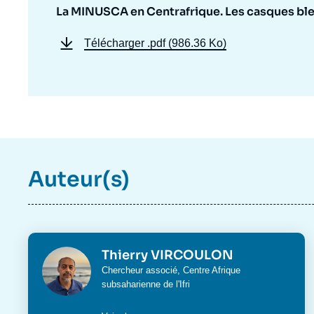
La MINUSCA en Centrafrique. Les casques bl
Télécharger
.pdf (986.36 Ko)
Auteur(s)
Photo
Thierry VIRCOULON
Intitulé
Chercheur associé,
Centre Afrique
du
subsaharienne
de l'Ifri
poste