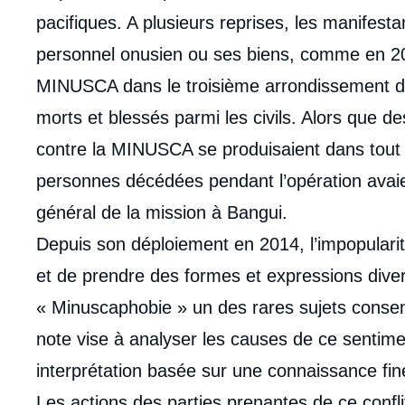
pacifiques. A plusieurs reprises, les manifesta
personnel onusien ou ses biens, comme en 201
MINUSCA dans le troisième arrondissement de
morts et blessés parmi les civils. Alors que de
contre la MINUSCA se produisaient dans tout l
personnes décédées pendant l’opération avaie
général de la mission à Bangui.
Depuis son déploiement en 2014, l’impopulari
et de prendre des formes et expressions divers
« Minuscaphobie » un des rares sujets consen
note vise à analyser les causes de ce sentime
interprétation basée sur une connaissance fine 
Les actions des parties prenantes de ce conflit