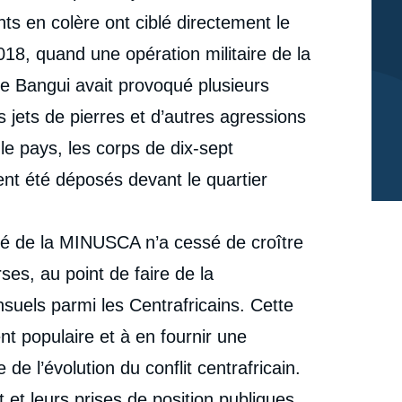
en Centrafrique. Les casques bleus impopulaires »,
nts en colère ont ciblé directement le
Notes, Ifri, 23 mars 2022.
Copier
8, quand une opération militaire de la
 Bangui avait provoqué plusieurs
s jets de pierres et d’autres agressions
e pays, les corps de dix-sept
nt été déposés devant le quartier
té de la MINUSCA n’a cessé de croître
es, au point de faire de la
suels parmi les Centrafricains. Cette
nt populaire et à en fournir une
de l’évolution du conflit centrafricain.
 et leurs prises de position publiques