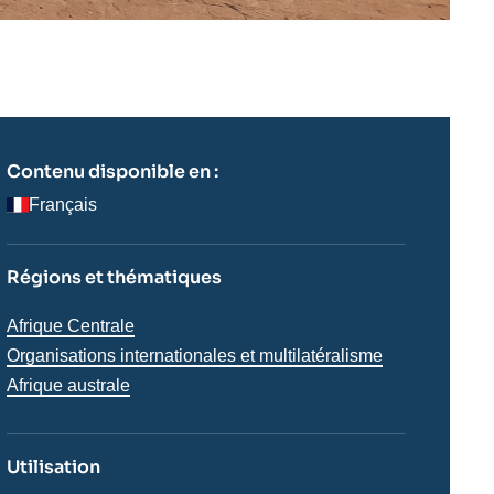
Contenu disponible en :
Français
Régions et thématiques
Thématiques
Afrique Centrale
analyses
Organisations internationales et multilatéralisme
Régions
Afrique australe
Utilisation