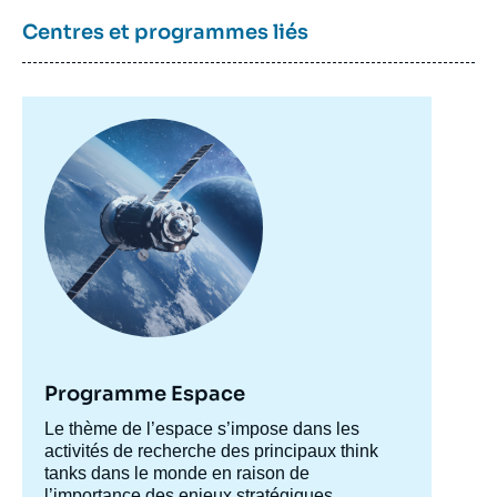
la
publication
Centres et programmes liés
Jean-Pierre DARNIS, « Space as a Key
Image
Element of Europe's Digital Sovereignty »,
principale
Notes, Ifri, 15 décembre 2020.
Copier
Programme Espace
Accroche
Le thème de l’espace s’impose dans les
centre
activités de recherche des principaux think
tanks dans le monde en raison de
l’importance des enjeux stratégiques,