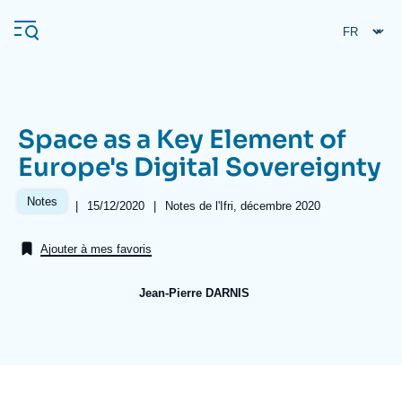
Aller
Panneau de gestion des cookies
au
contenu
principal
Space as a Key Element of
Navigation
Europe's Digital Sovereignty
principale
L'Ifri
Notes
|
Date
15/12/2020
|
Références
Notes de l'Ifri, décembre 2020
de
publication
Ajouter à mes favoris
Analyses
À propos de l'Ifri
Recherches fréquentes
Jean-Pierre DARNIS
Événements
L'Ifri en bref
Proche-Orient
Image
de
couverture
de
la
publication