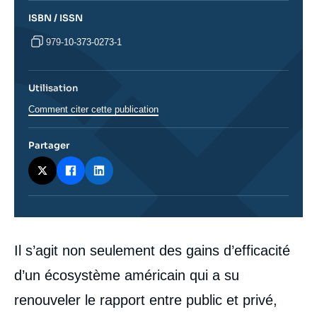
ISBN / ISSN
979-10-373-0273-1
Utilisation
Comment citer cette publication
Partager
Corps
Il s’agit non seulement des gains d’efficacité
analyses
d’un écosystème américain qui a su
renouveler le rapport entre public et privé,