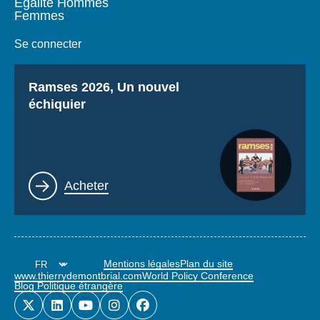
Égalité Hommes
Femmes
Se connecter
Titre
Ramses 2026, Un nouvel
échiquier
Lien
Acheter
Mentions légales
Plan du site
www.thierrydemontbrial.com
World Policy Conference
Blog Politique étrangère