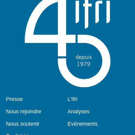
Pied
Presse
Navigation
L'Ifri
de
principale
page
Nous rejoindre
Analyses
Nous soutenir
Événements