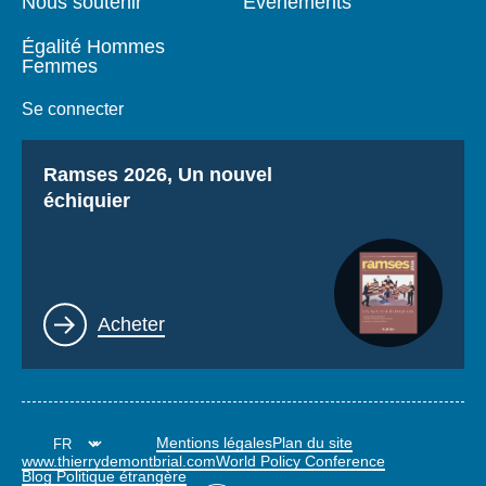
Nous soutenir
Événements
Égalité Hommes
Femmes
Se connecter
Titre
Ramses 2026, Un nouvel
échiquier
Lien
Acheter
Mentions légales
Plan du site
www.thierrydemontbrial.com
World Policy Conference
Blog Politique étrangère