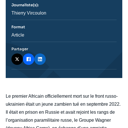
revue
Journaliste(s):
ou
émission
Journaliste
Thierry Vircoulon
Format
Catégorie
Article
journalistique
Partager
body
Le premier Africain officiellement mort sur le front russo-
ukrainien était un jeune zambien tué en septembre 2022.
Il était en prison en Russie et avait rejoint les rangs de
l’organisation paramilitaire russe, le Groupe Wagner