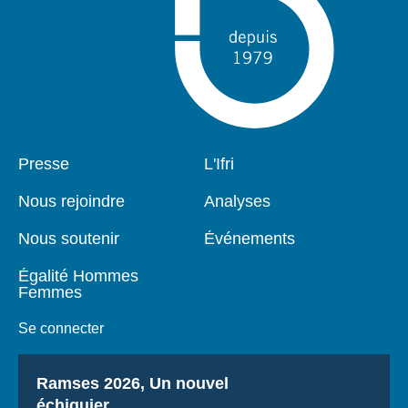
Pied
Presse
Navigation
L'Ifri
de
principale
page
Nous rejoindre
Analyses
Nous soutenir
Événements
Égalité Hommes
Femmes
Se connecter
Titre
Ramses 2026, Un nouvel
échiquier