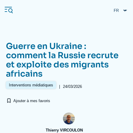
Aller
Panneau de gestion des cookies
au
contenu
principal
Guerre en Ukraine :
Navigation
comment la Russie recrute
principale
et exploite des migrants
L'Ifri
africains
Analyses
Interventions médiatiques
|
24/03/2026
À propos de l'Ifri
Recherches fréquentes
Ajouter à mes favoris
Événements
L'Ifri en bref
Proche-Orient
Thierry VIRCOULON