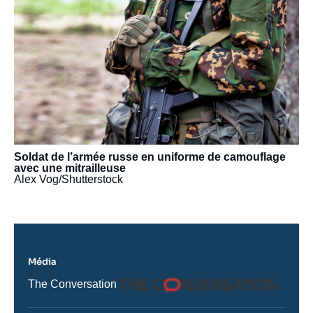
Soldat de l’armée russe en uniforme de camouflage
avec une mitrailleuse
Alex Vog/Shutterstock
Média
Logo
Nom
The Conversation
du
journal,