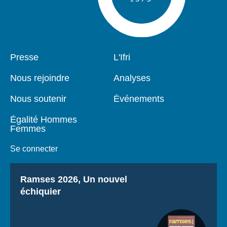
Pied
Presse
Navigation
L'Ifri
de
principale
page
Nous rejoindre
Analyses
Nous soutenir
Événements
Égalité Hommes
Femmes
Se connecter
Titre
Ramses 2026, Un nouvel
échiquier