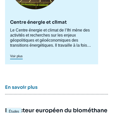
Centre énergie et climat
Accroche
Le Centre énergie et climat de l’Ifri mène des
centre
activités et recherches sur les enjeux
géopolitiques et géoéconomiques des
transitions énergétiques. Il travaille à la fois
sur les enjeux de sécurité énergétique, de
compétitivité, de maîtrise des chaînes de
Voir plus
valeur, et d'acceptabilité. Spécialisé dans
l’étude des politiques européennes de
l’énergie et du climat, et des marchés de
l’énergie en Europe et dans le monde, ses
travaux portent aussi sur les stratégies
énergétiques et climatiques des grandes
En savoir plus
puissances comme les Etats-Unis, la Chine
ou l’Inde. Il offre une expertise reconnue,
enrichie de collaborations internationales et
d'événements à Paris et à Bruxelles,
Image
Le secteur européen du biométhane
notamment.
Études
principale