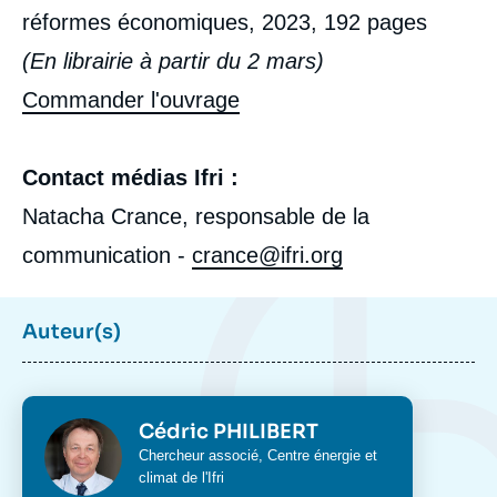
réformes économiques, 2023, 192 pages
(En librairie à partir du 2 mars)
Image
de
couverture
Commander l'ouvrage
de
la
publication
Contact médias Ifri :
Natacha Crance, responsable de la
communication -
crance@ifri.org
Cédric PHILIBERT, « Eoliennes, pourquoi
tant de haine ? », Ifri, 2 mars 2023.
Copier
Auteur(s)
Photo
Cédric PHILIBERT
Intitulé
Chercheur associé,
Centre énergie et
du
climat
de l'Ifri