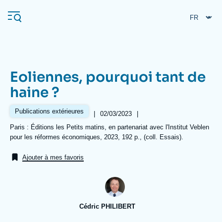
Aller
Panneau de gestion des cookies
au
contenu
principal
Eoliennes, pourquoi tant de
Navigation
haine ?
principale
L'Ifri
Publications extérieures
|
Date
02/03/2023
|
de
Références
Paris : Éditions les Petits matins, en partenariat avec l'Institut Veblen
publication
pour les réformes économiques, 2023, 192 p., (coll. Essais).
Analyses
À propos de l'Ifri
Recherches fréquentes
Ajouter à mes favoris
Événements
L'Ifri en bref
Proche-Orient
Cédric PHILIBERT