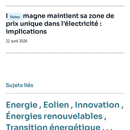
publication
Image
L’Allemagne maintient sa zone de
Notes
principale
prix unique dans l’électricité :
implications
Date
22 avril 2026
de
publication
Sujets liés
Energie
,
Eolien
,
Innovation
,
Énergies renouvelables
,
Transition énergétique
, , ,