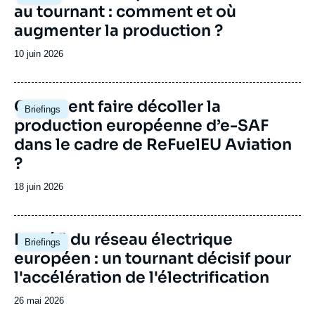
au tournant : comment et où
augmenter la production ?
Date
10 juin 2026
de
publication
Image
Comment faire décoller la
Briefings
principale
production européenne d’e-SAF
dans le cadre de ReFuelEU Aviation
?
Date
18 juin 2026
de
publication
Image
Le défi du réseau électrique
Briefings
principale
européen : un tournant décisif pour
l'accélération de l'électrification
Date
26 mai 2026
de