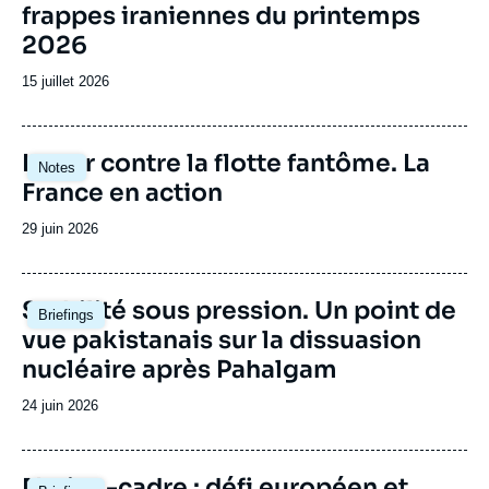
frappes iraniennes du printemps
2026
Date
15 juillet 2026
de
publication
Image
Lutter contre la flotte fantôme. La
Notes
principale
France en action
Date
29 juin 2026
de
publication
Image
Stabilité sous pression. Un point de
Briefings
principale
vue pakistanais sur la dissuasion
nucléaire après Pahalgam
Date
24 juin 2026
de
publication
Image
Nation-cadre : défi européen et