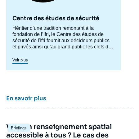
Centre des études de sécurité
Accroche
Héritier d’une tradition remontant à la
centre
fondation de l’Ifri, le Centre des études de
sécurité de l'Ifri fournit aux décideurs publics
et privés ainsi qu’au grand public les clefs de
compréhension des rapports de force et des
modes de conflictualité contemporains et à
Voir plus
venir. Par son positionnement à la jointure du
politique et de l’opérationnel, la crédibilité de
son équipe civilo-militaire et la diffusion large
de ses publications en français et en anglais,
le Centre des études de sécurité constitue
dans le paysage français des
think tanks
un
En savoir plus
pôle unique de recherche et d’influence sur le
débat de défense national et international.
Image
Vers un renseignement spatial
Briefings
principale
accessible à tous ? Le cas des