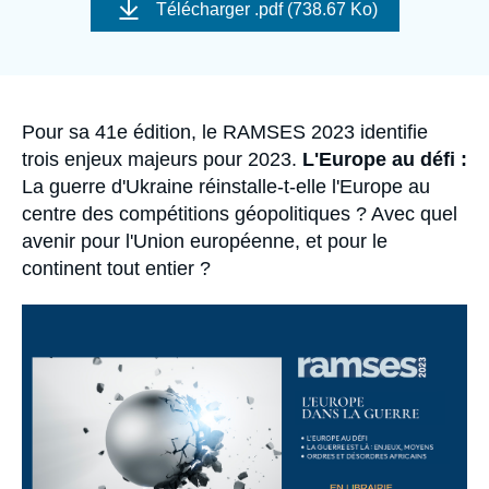
de
Se connecter
Télécharger
.pdf (738.67 Ko)
couverture
de
la
Nous soutenir
publication
Accroche
Pour sa 41e édition, le RAMSES 2023 identifie
trois enjeux majeurs pour 2023.
L'Europe au défi :
La guerre d'Ukraine réinstalle-t-elle l'Europe au
centre des compétitions géopolitiques ? Avec quel
avenir pour l'Union européenne, et pour le
continent tout entier ?
Image
principale