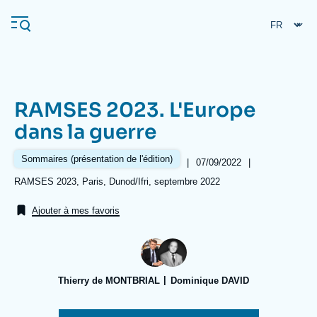
Aller
Panneau de gestion des cookies
au
contenu
principal
RAMSES 2023. L'Europe
Navigation
dans la guerre
principale
L'Ifri
Sommaires (présentation de l'édition)
|
Date
07/09/2022
|
de
Références
RAMSES 2023, Paris, Dunod/Ifri, septembre 2022
publication
Analyses
Ajouter à mes favoris
À propos de l'Ifri
Recherches fréquentes
Événements
L'Ifri en bref
Proche-Orient
Thierry de MONTBRIAL
Dominique DAVID
Image