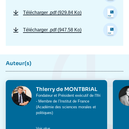
Télécharger
.pdf (929.84 Ko)
Télécharger
.pdf (947.58 Ko)
Auteur(s)
Photo
Phot
Thierry de MONTBRIAL
Intitulé
Fondateur et Président exécutif de l'Ifri
du
- Membre de l’Institut de France
poste
(Académie des sciences morales et
politiques)
Voir plus