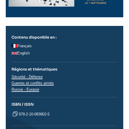
Contenu disponible en :
Français
English
Régions et thématiques
Thématiques
Sécurité - Défense
analyses
Guerres et conflits armés
Régions
Russie - Eurasie
ISBN / ISSN
978-2-10-083902-5