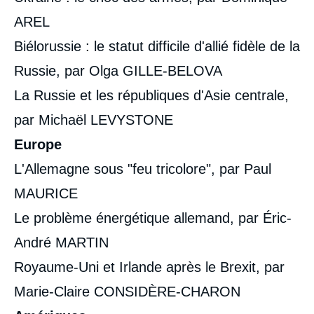
AREL
Biélorussie : le statut difficile d'allié fidèle de la
Russie, par Olga GILLE-BELOVA
La Russie et les républiques d'Asie centrale,
par Michaël LEVYSTONE
Image
Europe
de
couverture
L'Allemagne sous "feu tricolore", par Paul
de
la
MAURICE
publication
Le problème énergétique allemand, par Éric-
André MARTIN
Thierry de MONTBRIAL, Dominique DAVID,
Royaume-Uni et Irlande après le Brexit, par
« RAMSES 2023. L'Europe dans la guerre
», Sommaires (présentation de l'édition), Ifri,
Marie-Claire CONSIDÈRE-CHARON
7 septembre 2022.