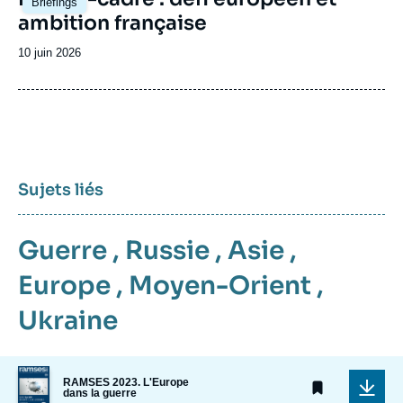
Briefings
principale
ambition française
Date
10 juin 2026
de
publication
Sujets liés
Guerre
,
Russie
,
Asie
,
Europe
,
Moyen-Orient
,
Ukraine
Image
RAMSES 2023. L'Europe
de
dans la guerre
couverture