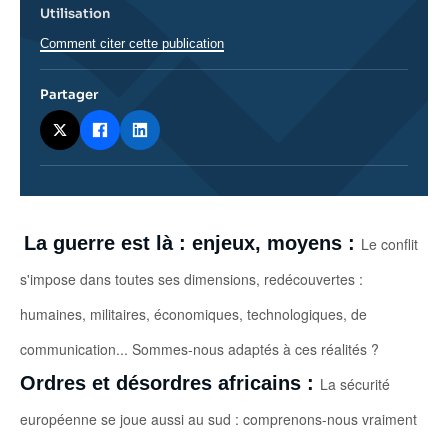
Utilisation
Comment citer cette publication
Partager
Corps
La guerre est là : enjeux, moyens :
Le conflit
analyses
s'impose dans toutes ses dimensions, redécouvertes :
humaines, militaires, économiques, technologiques, de
communication... Sommes-nous adaptés à ces réalités ?
Ordres et désordres africains :
La sécurité
européenne se joue aussi au sud : comprenons-nous vraiment