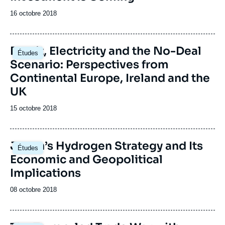
Date
16 octobre 2018
de
publication
Image
Brexit, Electricity and the No-Deal
Études
principale
Scenario: Perspectives from
Continental Europe, Ireland and the
UK
Date
15 octobre 2018
de
publication
Image
Japan’s Hydrogen Strategy and Its
Études
principale
Economic and Geopolitical
Implications
Date
08 octobre 2018
de
publication
Image