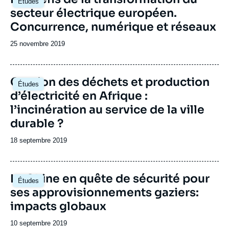
Études
principale
secteur électrique européen.
Concurrence, numérique et réseaux
Date
25 novembre 2019
de
publication
Image
Gestion des déchets et production
Études
principale
d’électricité en Afrique :
l’incinération au service de la ville
durable ?
Date
18 septembre 2019
de
publication
Image
La Chine en quête de sécurité pour
Études
principale
ses approvisionnements gaziers:
impacts globaux
Date
10 septembre 2019