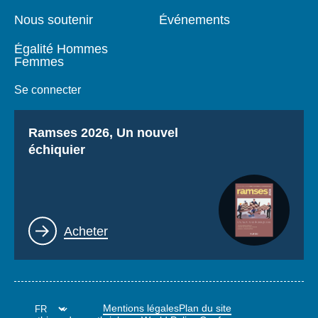
Nous soutenir
Événements
Égalité Hommes
Femmes
Se connecter
Titre
Ramses 2026, Un nouvel
échiquier
Lien
Acheter
Mentions légales
Plan du site