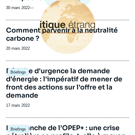
Image
principale
30 mars 2022
—
Comment parvenir à la neutralité
carbone ?
Date
20 mars 2022
de
publication
Image
Réduire d'urgence la demande
Briefings
principale
d'énergie : l'impératif de mener de
front des actions sur l'offre et la
demande
Date
17 mars 2022
de
publication
Image
La revanche de l’OPEP+ : une crise
Briefings
principale