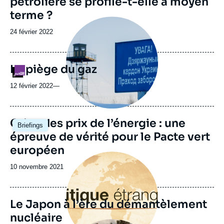
pétrolière se profile-t-elle à moyen
terme ?
Image
principale
Date
24 février 2022
médiatique
de
publication
Le piège du gaz
Logo
12 février 2022
—
Image
Crise des prix de l’énergie : une
Briefings
principale
épreuve de vérité pour le Pacte vert
européen
Image
principale
Date
10 novembre 2021
de
publication
Le Japon à l’ère du démantèlement
nucléaire
Image