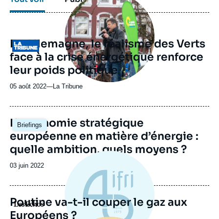
principale
médiatique
En Allemagne, le réalisme des Verts
Logo
face à la crise énergétique renforce
leur poids politique
05 août 2022
—
Nom
La Tribune
du
journal,
revue
Image
L’autonomie stratégique
Briefings
ou
principale
européenne en matière d’énergie :
émission
quelle ambition, quels moyens ?
Date
03 juin 2022
de
publication
Poutine va-t-il couper le gaz aux
Logo
Européens ?