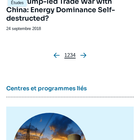
The Trump-led Trade War with
Études
principale
China: Energy Dominance Self-
destructed?
Date
24 septembre 2018
de
publication
Page
1
Page
2
Page
3
Page
4
Pagination
Centres et programmes liés
Image
principale