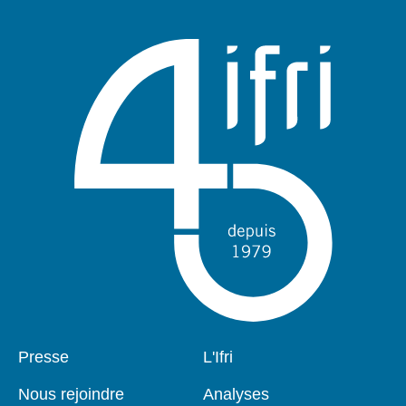
notamment.
Pied
Presse
Navigation
L'Ifri
de
principale
page
Nous rejoindre
Analyses