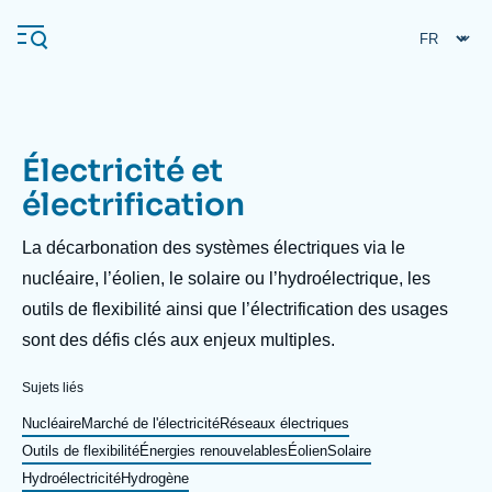
Aller
Panneau de gestion des cookies
au
contenu
principal
Électricité et
Navigation
électrification
principale
L'Ifri
Description
La décarbonation des systèmes électriques via le
nucléaire, l’éolien, le solaire ou l’hydroélectrique, les
outils de flexibilité ainsi que l’électrification des usages
Analyses
sont des défis clés aux enjeux multiples.
À propos de l'Ifri
Recherches fréquentes
Événements
Sujets liés
L'Ifri en bref
Proche-Orient
Nucléaire
Marché de l'électricité
Réseaux électriques
Outils de flexibilité
Énergies renouvelables
Éolien
Solaire
Hydroélectricité
Hydrogène