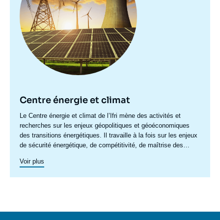
Centre énergie et climat
Accroche
Le Centre énergie et climat de l’Ifri mène des activités et
centre
recherches sur les enjeux géopolitiques et géoéconomiques
des transitions énergétiques. Il travaille à la fois sur les enjeux
de sécurité énergétique, de compétitivité, de maîtrise des
chaînes de valeur, et d'acceptabilité. Spécialisé dans l’étude
Voir plus
des politiques européennes de l’énergie et du climat, et des
marchés de l’énergie en Europe et dans le monde, ses travaux
portent aussi sur les stratégies énergétiques et climatiques des
grandes puissances comme les Etats-Unis, la Chine ou l’Inde.
Il offre une expertise reconnue, enrichie de collaborations
internationales et d'événements à Paris et à Bruxelles,