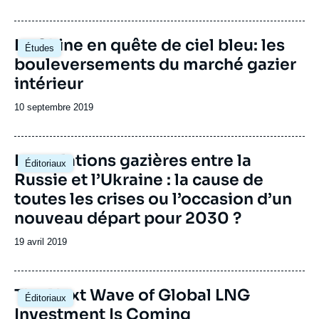
de
publication
Image
La Chine en quête de ciel bleu: les
Études
principale
bouleversements du marché gazier
intérieur
Date
10 septembre 2019
de
publication
Les relations gazières entre la
Éditoriaux
Russie et l’Ukraine : la cause de
toutes les crises ou l’occasion d’un
nouveau départ pour 2030 ?
Date
19 avril 2019
de
publication
Image
The Next Wave of Global LNG
Éditoriaux
principale
Investment Is Coming