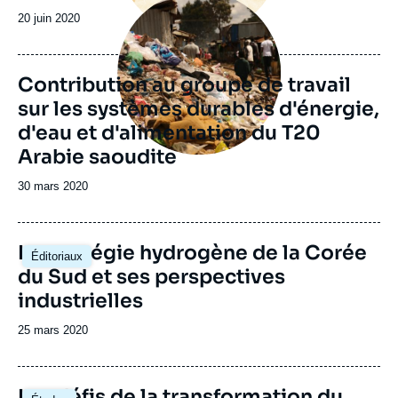
principale
Date
20 juin 2020
de
publication
Contribution au groupe de travail
sur les systèmes durables d'énergie,
d'eau et d'alimentation du T20
Arabie saoudite
Date
30 mars 2020
de
publication
Image
La stratégie hydrogène de la Corée
Éditoriaux
principale
du Sud et ses perspectives
industrielles
Date
25 mars 2020
de
publication
Image
Les défis de la transformation du