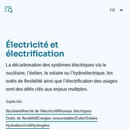
Aller
Panneau de gestion des cookies
au
contenu
principal
Électricité et
Navigation
électrification
principale
L'Ifri
Description
La décarbonation des systèmes électriques via le
nucléaire, l’éolien, le solaire ou l’hydroélectrique, les
outils de flexibilité ainsi que l’électrification des usages
Analyses
sont des défis clés aux enjeux multiples.
À propos de l'Ifri
Recherches fréquentes
Événements
Sujets liés
L'Ifri en bref
Proche-Orient
Nucléaire
Marché de l'électricité
Réseaux électriques
Outils de flexibilité
Énergies renouvelables
Éolien
Solaire
Hydroélectricité
Hydrogène