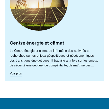
Centre énergie et climat
Accroche
Le Centre énergie et climat de l’Ifri mène des activités et
centre
recherches sur les enjeux géopolitiques et géoéconomiques
des transitions énergétiques. Il travaille à la fois sur les enjeux
de sécurité énergétique, de compétitivité, de maîtrise des
chaînes de valeur, et d'acceptabilité. Spécialisé dans l’étude
Voir plus
des politiques européennes de l’énergie et du climat, et des
marchés de l’énergie en Europe et dans le monde, ses travaux
portent aussi sur les stratégies énergétiques et climatiques des
grandes puissances comme les Etats-Unis, la Chine ou l’Inde.
Il offre une expertise reconnue, enrichie de collaborations
internationales et d'événements à Paris et à Bruxelles,
notamment.