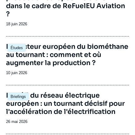
dans le cadre de ReFuelEU Aviation
?
Date
18 juin 2026
de
publication
Image
Le secteur européen du biométhane
Études
principale
au tournant : comment et où
augmenter la production ?
Date
10 juin 2026
de
publication
Image
Le défi du réseau électrique
Briefings
principale
européen : un tournant décisif pour
l'accélération de l'électrification
Date
26 mai 2026
de
publication