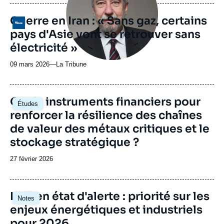
publication
Guerre en Iran : « Sans gaz, certains
Logo
pays d'Asie vont se retrouver sans
électricité »
09 mars 2026
—
Nom
La Tribune
du
journal,
revue
Image
Quels instruments financiers pour
Études
ou
principale
renforcer la résilience des chaînes
émission
de valeur des métaux critiques et le
stockage stratégique ?
Date
27 février 2026
de
publication
Image
L'UE en état d'alerte : priorité sur les
Notes
principale
enjeux énergétiques et industriels
pour 2026