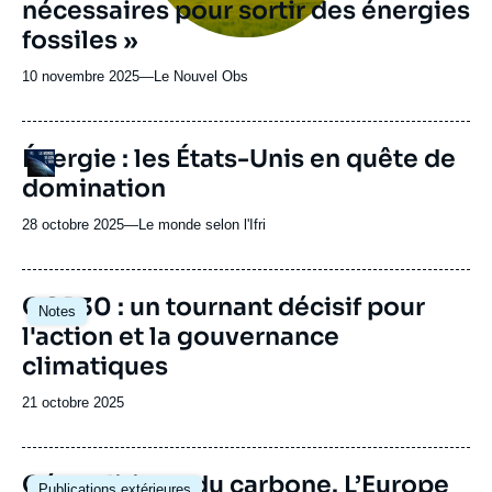
nécessaires pour sortir des énergies
fossiles »
10 novembre 2025
—
Nom
Le Nouvel Obs
du
journal,
revue
URL
Énergie : les États-Unis en quête de
Logo
ou
de
domination
Spotify
émission
28 octobre 2025
—
Nom
Le monde selon l'Ifri
du
journal,
revue
Image
COP30 : un tournant décisif pour
Notes
ou
principale
l'action et la gouvernance
émission
climatiques
Date
21 octobre 2025
de
publication
Image
Géopolitique du carbone. L’Europe
Publications extérieures