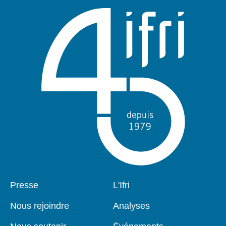
Pied
Presse
Navigation
L'Ifri
de
principale
page
Nous rejoindre
Analyses