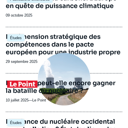
principale
en quête de puissance climatique
Date
09 octobre 2025
de
publication
Image
La dimension stratégique des
Études
principale
compétences dans le pacte
européen pour une industrie propre
Image
principale
Date
29 septembre 2025
médiatique
de
publication
La France peut-elle encore gagner
Logo
la bataille du nucléaire ?
10 juillet 2025
—
Nom
Le Point
du
journal,
revue
Image
La relance du nucléaire occidental
Études
ou
principale