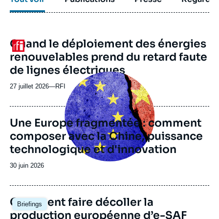
URL
Quand le déploiement des énergies
Logo
de
renouvelables prend du retard faute
Spotify
de lignes électriques
Image
principale
27 juillet 2026
—
Nom
RFI
du
journal,
revue
Une Europe fragmentée : comment
ou
composer avec la Chine, puissance
émission
technologique et d'innovation
Date
30 juin 2026
de
publication
Image
Comment faire décoller la
Briefings
principale
production européenne d’e-SAF