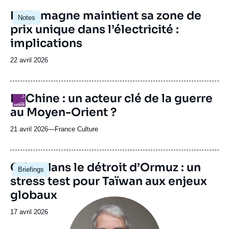
Image
L’Allemagne maintient sa zone de
Notes
principale
prix unique dans l’électricité :
implications
Date
22 avril 2026
de
publication
La Chine : un acteur clé de la guerre
Logo
au Moyen-Orient ?
21 avril 2026
—
Nom
France Culture
du
journal,
revue
Image
Crise dans le détroit d’Ormuz : un
Briefings
ou
principale
stress test pour Taïwan aux enjeux
émission
globaux
Image
principale
Date
17 avril 2026
médiatique
de