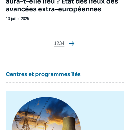
aura-t-elle lieu ? État des lieux des
émission
avancées extra-européennes
Date
10 juillet 2025
de
publication
Page
1
Page
2
Page
3
Page
4
Pagination
Centres et programmes liés
Image
principale