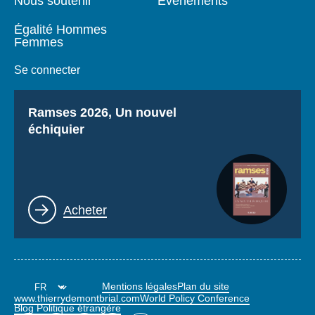
Nous soutenir
Événements
Égalité Hommes
Femmes
Se connecter
Titre
Ramses 2026, Un nouvel
échiquier
Lien
Acheter
Mentions légales
Plan du site
www.thierrydemontbrial.com
World Policy Conference
Blog Politique étrangère