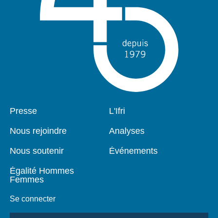
Pied
Presse
Navigation
L'Ifri
de
principale
page
Nous rejoindre
Analyses
Nous soutenir
Événements
Égalité Hommes
Femmes
Se connecter