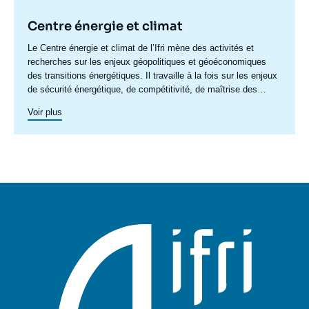
Centre énergie et climat
Accroche
Le Centre énergie et climat de l’Ifri mène des activités et
centre
recherches sur les enjeux géopolitiques et géoéconomiques
des transitions énergétiques. Il travaille à la fois sur les enjeux
de sécurité énergétique, de compétitivité, de maîtrise des
chaînes de valeur, et d'acceptabilité. Spécialisé dans l’étude
Voir plus
des politiques européennes de l’énergie et du climat, et des
marchés de l’énergie en Europe et dans le monde, ses travaux
portent aussi sur les stratégies énergétiques et climatiques des
grandes puissances comme les Etats-Unis, la Chine ou l’Inde.
Il offre une expertise reconnue, enrichie de collaborations
internationales et d'événements à Paris et à Bruxelles,
notamment.