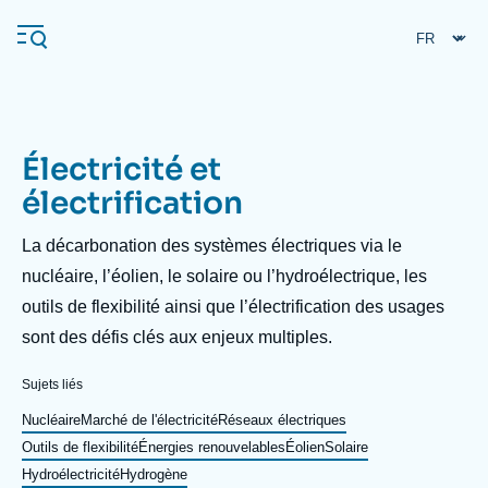
Aller
Panneau de gestion des cookies
au
contenu
principal
Électricité et
Navigation
électrification
principale
L'Ifri
Description
La décarbonation des systèmes électriques via le
nucléaire, l’éolien, le solaire ou l’hydroélectrique, les
outils de flexibilité ainsi que l’électrification des usages
Analyses
sont des défis clés aux enjeux multiples.
À propos de l'Ifri
Recherches fréquentes
Événements
Sujets liés
L'Ifri en bref
Proche-Orient
Nucléaire
Marché de l'électricité
Réseaux électriques
Outils de flexibilité
Énergies renouvelables
Éolien
Solaire
Hydroélectricité
Hydrogène