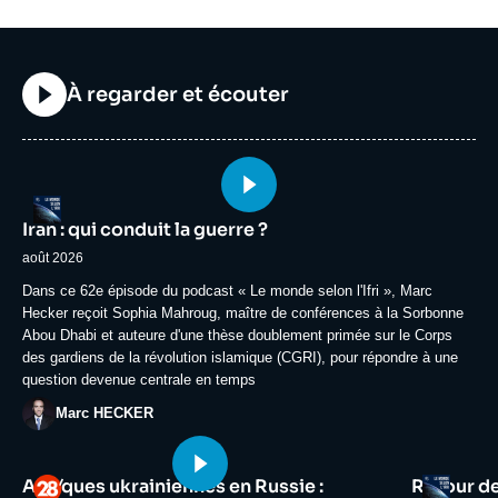
Titre
À regarder et écouter
Image
Logo
principale
Iran : qui conduit la guerre ?
médiatique
août 2026
Accroche
Dans ce 62e épisode du podcast « Le monde selon l'Ifri », Marc
Hecker reçoit Sophia Mahroug, maître de conférences à la Sorbonne
Abou Dhabi et auteure d'une thèse doublement primée sur le Corps
des gardiens de la révolution islamique (CGRI), pour répondre à une
question devenue centrale en temps
Photo
Marc HECKER
Image
Image
Logo
Logo
Attaques ukrainiennes en Russie :
Retour d
principale
principale