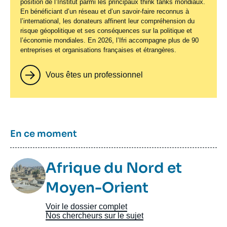
position de l’Institut parmi les principaux
think tanks
mondiaux.
En bénéficiant d’un réseau et d’un savoir-faire reconnus à
l’international, les donateurs affinent leur compréhension du
risque géopolitique et ses conséquences sur la politique et
l’économie mondiales. En 2026, l’Ifri accompagne plus de 90
entreprises et organisations françaises et étrangères.
Vous êtes un professionnel
Titre
En ce moment
Image
Afrique du Nord et
Taxonomie
Moyen-Orient
Voir le dossier complet
Nos chercheurs sur le sujet