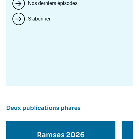
Nos derniers épisodes
S'abonner
Image
mis
en
avant
Dernière
Titre
Deux publications phares
parutions
container
Titre
Ramses 2026
Ti