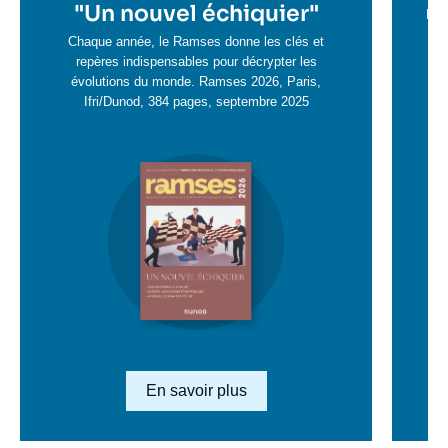
en
"
Un nouvel échiquier"
e
La 
savoir
sa
Chaque année, le Ramses donne les clés et
plus
repères indispensables pour décrypter les
pl
évolutions du monde. Ramses 2026, Paris,
Ifri/Dunod, 384 pages, septembre 2025
Image
en
savoir
plus
Lien en savoir plus
En savoir plus