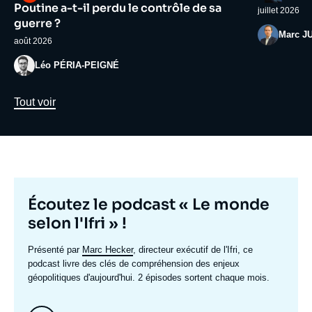
médiatique
médiatiqu
Poutine a-t-il perdu le contrôle de sa
juillet 2026
guerre ?
Photo
Marc J
août 2026
Photo
Léo PÉRIA-PEIGNÉ
Lien
Tout voir
Titre
Écoutez le podcast « Le monde
mis
selon l'Ifri » !
en
Texte
Présenté par
Marc Hecker
, directeur exécutif de l'Ifri, ce
avant
accroche
podcast livre des clés de compréhension des enjeux
géopolitiques d'aujourd'hui. 2 épisodes sortent chaque mois.