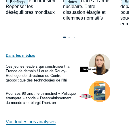
Image
Image
Ima
Le paradoxe du transfert.
Le Japon face à l’arme
Fra
Briefings
Notes
Br
principale
principale
prin
Repenser les
nucléaire. Entre
dépa
déséquilibres mondiaux
dissuasion élargie et
pour
dilemmes normatifs
sou
eur
Dans les médias
Image
principale
médiatique
Ces jeunes leaders qui construisent la
Logo
France de demain / Laure de Roucy-
Rochegonde, directrice du Centre
géopolitique des technologies de l'Ifri
Image
principale
médiatique
Pour ses 90 ans , le trimestriel « Politique
Logo
étrangère » sonde « l’assombrissement
du monde » et élargit l’horizon
Voir toutes nos analyses