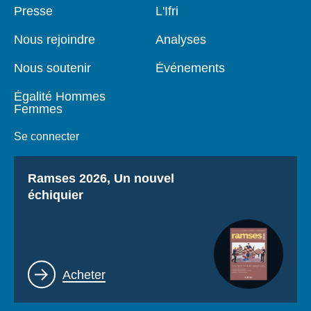
Pied
Presse
Navigation
L'Ifri
de
principale
page
Nous rejoindre
Analyses
Nous soutenir
Événements
Égalité Hommes
Femmes
Se connecter
Titre
Ramses 2026, Un nouvel
échiquier
Lien
Acheter