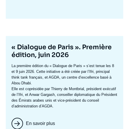
Image
mis
en
avant
Titre
« Dialogue de Paris ». Première
mis
édition, juin 2026
en
Texte
La première édition du
« Dialogue de Paris »
s’est tenue les 8
avant
accroche
et 9 juin 2026. Cette initiative a été créée par l’Ifri, principal
think tank français, et AGDA, un centre d’excellence basé à
Abou Dhabi.
Elle est coprésidée par
Thierry de Montbrial
, président exécutif
de l’Ifri, et
Anwar Gargash
, conseiller diplomatique du Président
des Émirats arabes unis et vice-président du conseil
d’administration d’AGDA.
En savoir plus