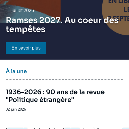
Se connecter
Date
juillet 2026
Nous soutenir
Ramses 2027. Au coeur des
tempêtes
Bouton CTA
En savoir plus
Titre
À la une
bloc
à
Image
la
1936-2026 : 90 ans de la revue
de
une
"Politique étrangère"
couverture
de
la
Date
02 juin 2026
publication
de
publication