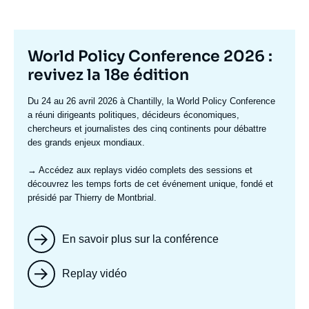
Titre
World Policy Conference 2026 :
mis
revivez la 18e édition
en
Texte
Du 24 au 26 avril 2026 à Chantilly, la World Policy Conference
avant
accroche
a réuni dirigeants politiques, décideurs économiques,
chercheurs et journalistes des cinq continents pour débattre
des grands enjeux mondiaux.
→ Accédez aux replays vidéo complets
des sessions et
découvrez les temps forts de cet événement unique, fondé et
présidé par Thierry de Montbrial.
En savoir plus sur la conférence
Replay vidéo