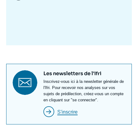
Image
mis
en
avant
Titre
Les newsletters de l'Ifri
newsletter
Texte
Inscrivez-vous ici à la newsletter générale de
Newsletter
l'Ifri. Pour recevoir nos analyses sur vos
sujets de prédilection, créez-vous un compte
en cliquant sur "se connecter".
S'inscrire