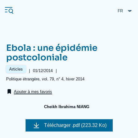
Aller
Panneau de gestion des cookies
au
contenu
principal
Ebola : une épidémie
Navigation
postcoloniale
principale
L'Ifri
Articles
|
Date
01/12/2014
|
de
Références
Politique étrangère, vol. 79, n° 4, hiver 2014
publication
Analyses
Ajouter à mes favoris
À propos de l'Ifri
Recherches fréquentes
Cheikh Ibrahima NIANG
Événements
L'Ifri en bref
Proche-Orient
Image
de
Télécharger
.pdf (223.32 Ko)
couverture
de