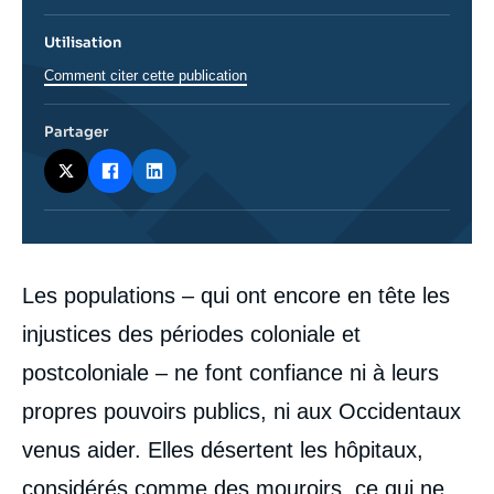
Utilisation
Comment citer cette publication
Partager
Corps
Les populations – qui ont encore en tête les
analyses
injustices des périodes coloniale et
postcoloniale – ne font confiance ni à leurs
propres pouvoirs publics, ni aux Occidentaux
venus aider. Elles désertent les hôpitaux,
considérés comme des mouroirs, ce qui ne