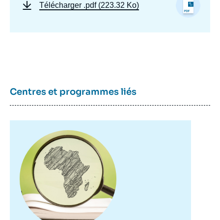
de
Télécharger
.pdf (223.32 Ko)
couverture
de
la
publication
Cheikh Ibrahima NIANG, « Ebola : une
épidémie postcoloniale », Articles, Ifri, 1
Centres et programmes liés
décembre 2014.
Copier
Image
principale