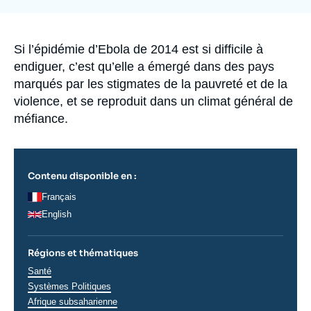
la
Se connecter
publication
Nous soutenir
Accroche
Si l’épidémie d’Ebola de 2014 est si difficile à
endiguer, c’est qu’elle a émergé dans des pays
marqués par les stigmates de la pauvreté et de la
violence, et se reproduit dans un climat général de
méfiance.
Contenu disponible en :
Français
English
Régions et thématiques
Thématiques
Santé
analyses
Systèmes Politiques
Régions
Afrique subsaharienne