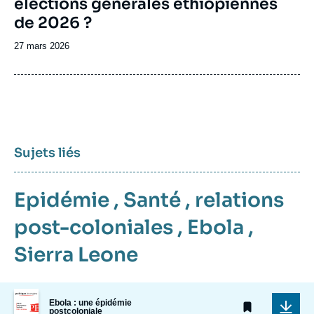
élections générales éthiopiennes
de 2026 ?
Date
27 mars 2026
de
publication
Sujets liés
Epidémie
,
Santé
,
relations
post-coloniales
,
Ebola
,
Sierra Leone
Image
Ebola : une épidémie
de
postcoloniale