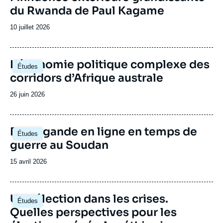
continent. Le Centre Afrique subsaharienne
du Rwanda de Paul Kagame
accueille régulièrement des responsables
politiques de différents pays d’Afrique
Date
10 juillet 2026
subsaharienne.
de
publication
Image
L’économie politique complexe des
Études
principale
corridors d’Afrique australe
Date
26 juin 2026
de
publication
Image
Propagande en ligne en temps de
Études
principale
guerre au Soudan
Date
15 avril 2026
de
publication
Image
Une élection dans les crises.
Études
principale
Quelles perspectives pour les