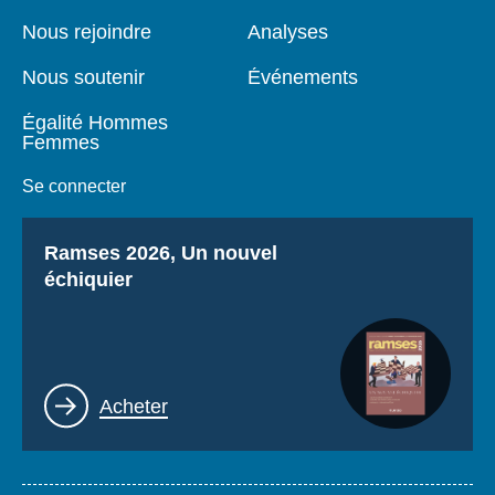
de
principale
page
Nous rejoindre
Analyses
Nous soutenir
Événements
Égalité Hommes
Femmes
Se connecter
Titre
Ramses 2026, Un nouvel
échiquier
Lien
Acheter