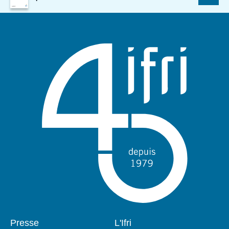
couverture
de
la
publication
Pied
Presse
Navigation
L'Ifri