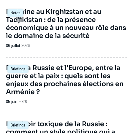
Image
La Chine au Kirghizstan et au
Notes
principale
Tadjikistan : de la présence
économique à un nouveau rôle dans
le domaine de la sécurité
Date
06 juillet 2026
de
publication
Image
Entre la Russie et l'Europe, entre la
Briefings
principale
guerre et la paix : quels sont les
enjeux des prochaines élections en
Arménie ?
Date
05 juin 2026
de
publication
Image
Le miroir toxique de la Russie :
Briefings
principale
comment un style politique qui a