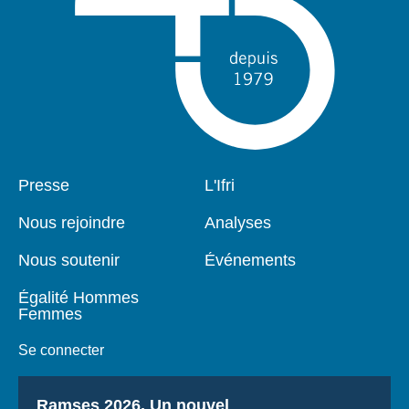
Pied
Presse
Navigation
L'Ifri
de
principale
page
Nous rejoindre
Analyses
Nous soutenir
Événements
Égalité Hommes
Femmes
Se connecter
Titre
Ramses 2026, Un nouvel