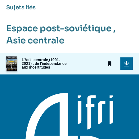
Sujets liés
Espace post-soviétique
,
Asie centrale
Image
L’Asie centrale (1991-
de
2021) : de l’indépendance
aux incertitudes
couverture
de
la
publication