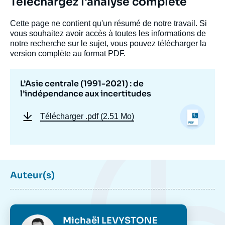
Téléchargez l'analyse complète
Cette page ne contient qu'un résumé de notre travail. Si
vous souhaitez avoir accès à toutes les informations de
notre recherche sur le sujet, vous pouvez télécharger la
version complète au format PDF.
L’Asie centrale (1991-2021) : de
l’indépendance aux incertitudes
Télécharger
.pdf (2.51 Mo)
Image
de
Auteur(s)
couverture
de
la
publication
Photo
Michaël LEVYSTONE