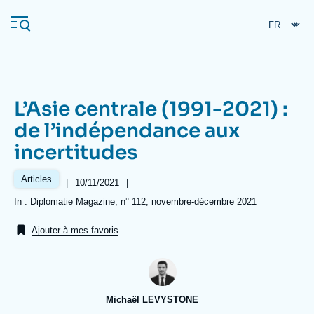
Aller
Panneau de gestion des cookies
au
contenu
principal
L’Asie centrale (1991-2021) :
Navigation
de l’indépendance aux
principale
incertitudes
L'Ifri
Articles
|
Date
10/11/2021
|
de
Analyses
Références
In : Diplomatie Magazine, n° 112, novembre-décembre 2021
publication
À propos de l'Ifri
Recherches fréquentes
Ajouter à mes favoris
Événements
L'Ifri en bref
Proche-Orient
Michaël LEVYSTONE