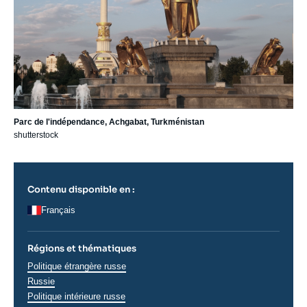
Parc de l'indépendance, Achgabat, Turkménistan
shutterstock
Contenu disponible en :
Français
Régions et thématiques
Régions
Politique étrangère russe
Russie
Politique intérieure russe