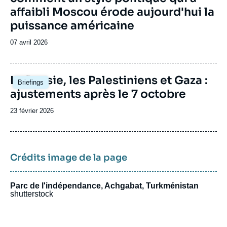
affaibli Moscou érode aujourd'hui la
puissance américaine
Date
07 avril 2026
de
publication
Image
La Russie, les Palestiniens et Gaza :
Briefings
principale
ajustements après le 7 octobre
Date
23 février 2026
de
publication
Crédits image de la page
Parc de l'indépendance, Achgabat, Turkménistan
shutterstock