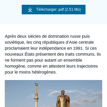
Se connecter
Image
de
Télécharger
.pdf (2.51 Mo)
couverture
Nous soutenir
de
la
publication
Accroche
Après deux siècles de domination russe puis
soviétique, les cinq républiques d’Asie centrale
proclamaient leur indépendance en 1991. Si ces
nouveaux États présentent des traits communs, ils
ne forment pas pour autant un ensemble
homogène, comme en attestent leurs trajectoires
pour le moins hétérogènes.
Image
principale