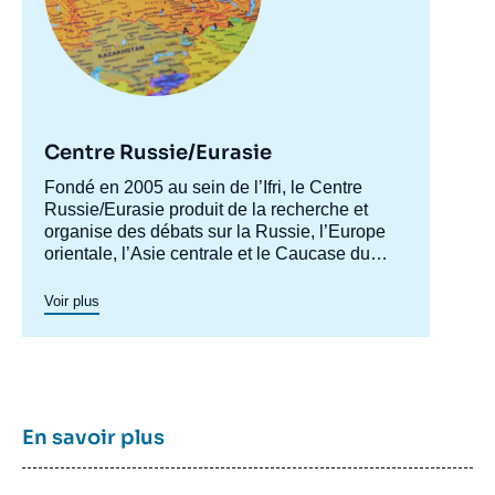
Centre Russie/Eurasie
Accroche
Fondé en 2005 au sein de l’Ifri, le Centre
centre
Russie/Eurasie produit de la recherche et
organise des débats sur la Russie, l’Europe
orientale, l’Asie centrale et le Caucase du
Sud. Il a pour objectif de comprendre et
d'anticiper l'évolution de cette zone
Voir plus
géographique complexe en pleine mutation
pour enrichir le débat public en France et en
Europe, et pour aider à la décision
stratégique, politique et économique.
En savoir plus