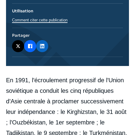
Utilisation
Comment citer cette publication
Partager
Corps
En 1991, l’écroulement progressif de l’Union
analyses
soviétique a conduit les cinq républiques
d’Asie centrale à proclamer successivement
leur indépendance : le Kirghizstan, le 31 août
; l’Ouzbékistan, le 1er septembre ; le
Tadjikistan, le 9 septembre ; le Turkménistan,