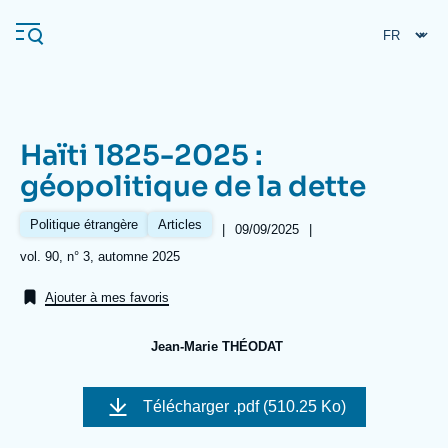
Aller
Panneau de gestion des cookies
au
contenu
principal
Haïti 1825-2025 :
Navigation
géopolitique de la dette
principale
L'Ifri
Politique étrangère
Articles
|
Date
09/09/2025
|
de
Références
vol. 90, n° 3, automne 2025
publication
Analyses
Ajouter à mes favoris
À propos de l'Ifri
Recherches fréquentes
Jean-Marie THÉODAT
Événements
L'Ifri en bref
Proche-Orient
Image
de
Télécharger
.pdf (510.25 Ko)
couverture
de