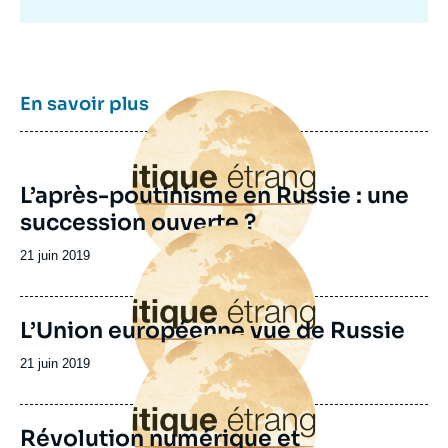
Image
En savoir plus
principale
L’après-poutinisme en Russie : une
succession ouverte ?
Image
principale
Date
21 juin 2019
de
publication
L’Union européenne vue de Russie
Image
principale
Date
21 juin 2019
de
publication
Révolution numérique et