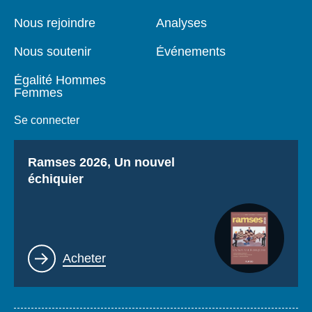
de
principale
page
Nous rejoindre
Analyses
Nous soutenir
Événements
Égalité Hommes
Femmes
Se connecter
Titre
Ramses 2026, Un nouvel
échiquier
Lien
Acheter