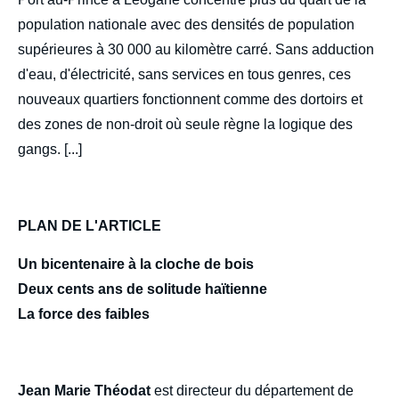
de
couverture
population nationale avec des densités de population
de
la
supérieures à 30 000 au kilomètre carré. Sans adduction
publication
d'eau, d'électricité, sans services en tous genres, ces
nouveaux quartiers fonctionnent comme des dortoirs et
des zones de non-droit où seule règne la logique des
Jean-Marie THÉODAT, « Haïti 1825-2025 :
gangs. [...]
géopolitique de la dette », Politique
étrangère, Articles, Ifri, 9 septembre 2025.
Copier
PLAN DE L'ARTICLE
Un bicentenaire à la cloche de bois
Deux cents ans de solitude haïtienne
La force des faibles
Jean Marie Théodat
est directeur du département de