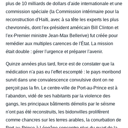
plus de 10 milliards de dollars d'aide internationale et une
commission spéciale (la Commission intérimaire pour la
reconstruction d'Haïti, avec à sa tête les experts les plus
chevronnés, dont l'ex-président américain Bill Clinton et
l'ex-Premier ministre Jean-Max Bellerive) fut créée pour
remédier aux multiples carences de l'État. La mission
était double : gérer l'urgence et préparer l'avenir.
Quinze années plus tard, force est de constater que la
médication n'a pas eu l'effet escompté : le pays moribond
survit dans une convalescence convulsive dont on ne
perçoit pas la fin. Le centre-ville de Port-au-Prince est à
l'abandon, vidé de ses habitants par la violence des
gangs, les principaux bâtiments démolis par le séisme
n'ont pas été reconstruits, les bidonvilles prolifèrent
comme chancres sur les terres arables, la conurbation de
Image
Port au-Prince à Léogâne concentre plus du quart de la