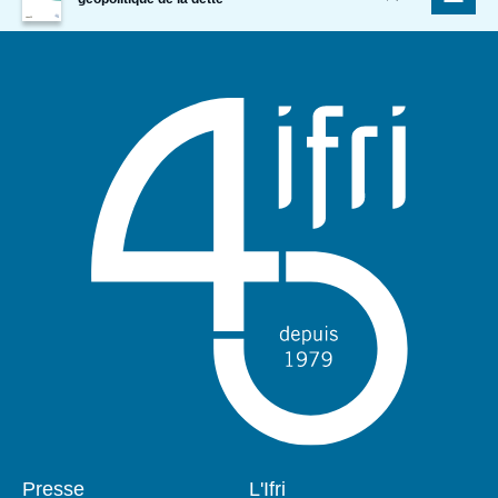
couverture
de
la
publication
Pied
Presse
Navigation
L'Ifri