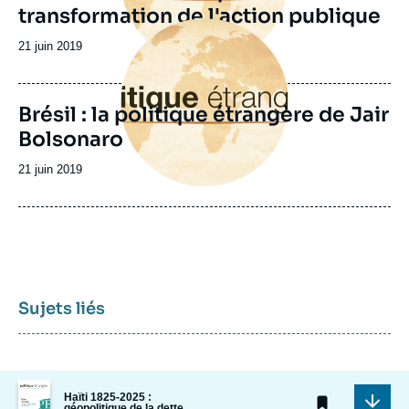
transformation de l'action publique
Image
principale
Date
21 juin 2019
de
publication
Brésil : la politique étrangère de Jair
Bolsonaro
Date
21 juin 2019
de
publication
Sujets liés
Image
Haïti 1825-2025 :
de
géopolitique de la dette