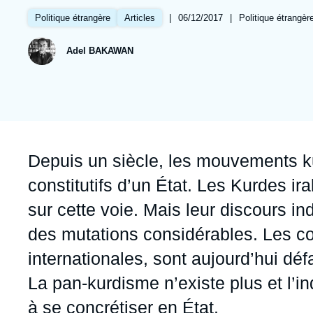
Jeudi 17 septembre 2026 17:30
Partenariats et réseaux
Intelligence artificielle
|
Date
06/12/2017
|
Références
Politique étrangère
Politique étrangère
Articles
de
Nous soutenir en tant que professionnel
Guerre en Ukraine
publication
Adel BAKAWAN
OTAN
Accroche
Depuis un siècle, les mouvements k
constitutifs d’un État. Les Kurdes i
sur cette voie. Mais leur discours i
des mutations considérables. Les con
internationales, sont aujourd’hui dé
La pan-kurdisme n’existe plus et l’
à se concrétiser en État.