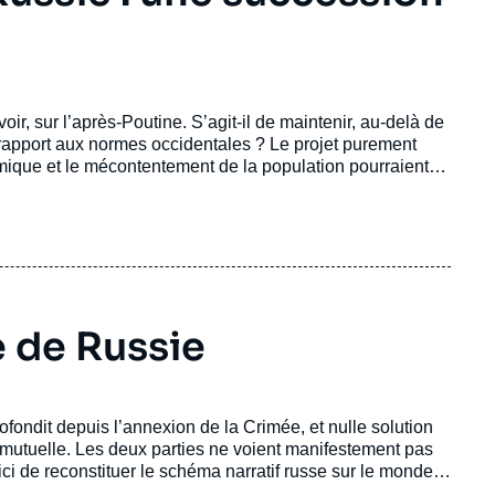
ir, sur l’après-Poutine. S’agit-il de maintenir, au-delà de
r rapport aux normes occidentales ? Le projet purement
omique et le mécontentement de la population pourraient
gement des choix économiques du gouvernement, de leur
 de Russie
ofondit depuis l’annexion de la Crimée, et nulle solution
utuelle. Les deux parties ne voient manifestement pas
i de reconstituer le schéma narratif russe sur le monde
 pour mieux comprendre la nature des divergences et leurs