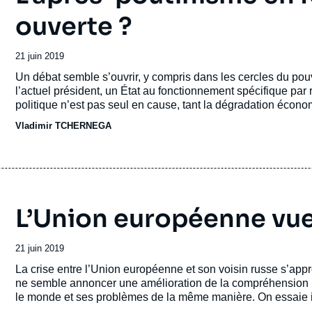
ouverte ?
Date
21 juin 2019
de
Accroche
Un débat semble s’ouvrir, y compris dans les cercles du pouvo
publication
l’actuel président, un État au fonctionnement spécifique pa
politique n’est pas seul en cause, tant la dégradation écon
s’imposer aux dirigeants. L’avenir du régime dépendra lar
Vladimir TCHERNEGA
succès ou de leur échec.
L’Union européenne vue
Date
21 juin 2019
de
Accroche
La crise entre l’Union européenne et son voisin russe s’appr
publication
ne semble annoncer une amélioration de la compréhension m
le monde et ses problèmes de la même manière. On essaie ic
post-guerre froide, de déconstruire la vision russe de l’UE,