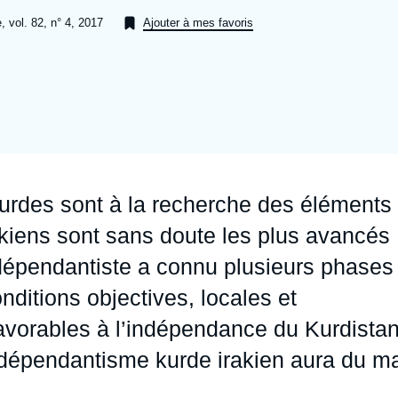
Ramses
Europe
R
S
, vol. 82, n° 4, 2017
Ajouter à mes favoris
Politique étrangère
Russie - Eurasie
D
T
Podcast
Afrique du Nord et Moyen-Orient
urdes sont à la recherche des éléments
rakiens sont sans doute les plus avancés
ndépendantiste a connu plusieurs phases
ditions objectives, locales et
favorables à l’indépendance du Kurdistan
indépendantisme kurde irakien aura du m