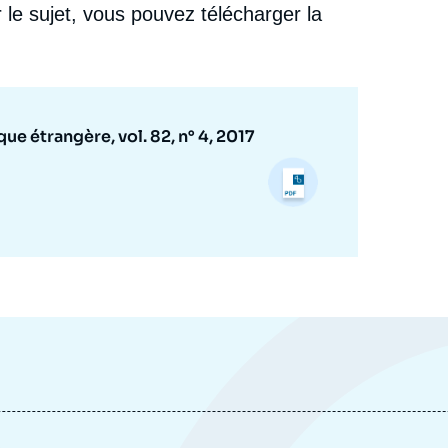
 le sujet, vous pouvez télécharger la
Politique étrangère, Articles, Ifri, 6 décembre 2017.
cation
Copier
ue étrangère, vol. 82, n° 4, 2017