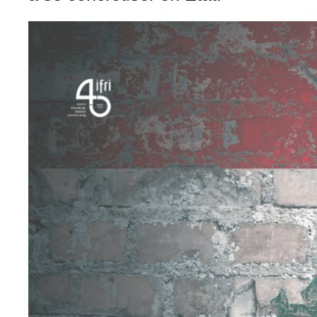
Image
principale