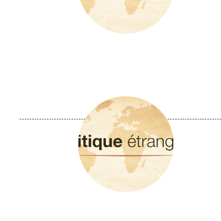
Image
principale