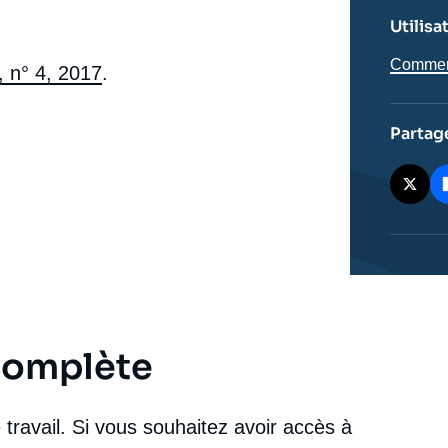
Utilisa
Comment 
, n° 4, 2017
.
Partag
 complète
e
travail. Si vous souhaitez avoir accès à
Adel BAKAWAN, « Kurdistan : l’indépendance en
erture
balance - Politique étrangère, vol. 82, n° 4, 2017 »,