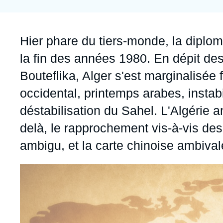
Jeudi 17 septembre 2026 17:30
Partenariats et réseaux
Intelligence artificielle
Nous soutenir en tant que professionnel
Guerre en Ukraine
Accroche
Hier phare du tiers-monde, la diplom
OTAN
la fin des années 1980. En dépit des
Bouteflika, Alger s'est marginalisée
occidental, printemps arabes, instabi
déstabilisation du Sahel. L'Algérie
delà, le rapprochement vis-à-vis des
ambigu, et la carte chinoise ambival
Image
principale