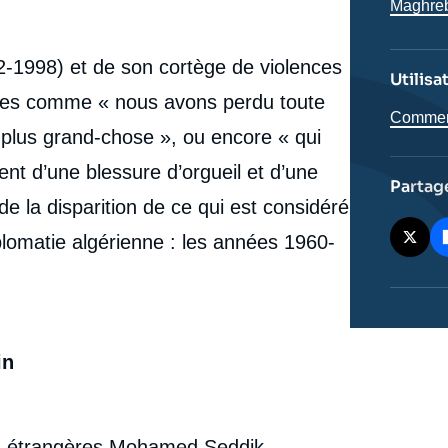
Maghre
2-1998) et de son cortège de violences
Utilisa
rases comme « nous avons perdu toute
Comment 
plus grand-chose », ou encore « qui
nent d’une blessure d’orgueil et d’une
Partag
de la disparition de ce qui est considéré
lomatie algérienne : les années 1960-
in
e
Kader A. ABDERRAHIM, « L'Algérie à la recherche
erture
d'une diplomatie égarée », Politique étrangère,
ires étrangères Mohamed Seddik