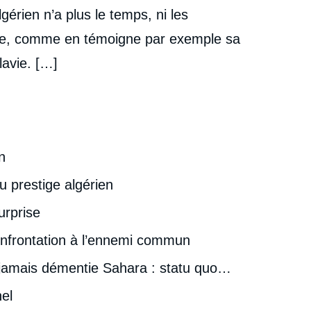
érien n’a plus le temps, ni les
nde, comme en témoigne par exemple sa
lavie. […]
n
u prestige algérien
urprise
confrontation à l’ennemi commun
 jamais démentie Sahara : statu quo…
nel