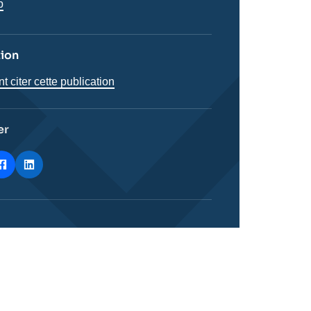
b
tion
citer cette publication
er