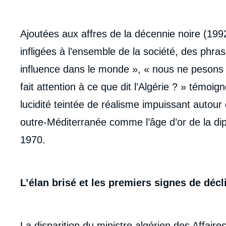
Ajoutées aux affres de la décennie noire (199
infligées à l’ensemble de la société, des ph
influence dans le monde », « nous ne pesons 
fait attention à ce que dit l’Algérie ? » témoig
lucidité teintée de réalisme impuissant autour 
outre-Méditerranée comme l’âge d’or de la dip
1970.
L’élan brisé et les premiers signes de décl
Imag
de
couv
La disparition du ministre algérien des Affa