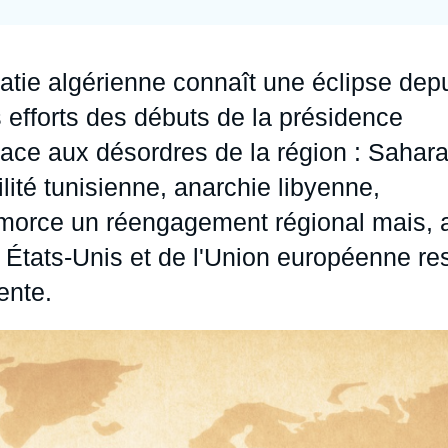
Ramses
Europe
R
S
Politique étrangère
Russie - Eurasie
D
T
atie algérienne connaît une éclipse dep
Podcast
Afrique du Nord et Moyen-Orient
 efforts des débuts de la présidence
 face aux désordres de la région : Sahar
lité tunisienne, anarchie libyenne,
 amorce un réengagement régional mais, 
 États-Unis et de l'Union européenne re
ente.