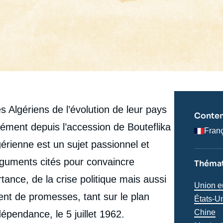
 Algériens de l’évolution de leur pays
Conten
sément depuis l’accession de Bouteflika
Fran
lgérienne est un sujet passionnel et
rguments cités pour convaincre
Thémat
rtance, de la crise politique mais aussi
Thémat
Union e
ment de promesses, tant sur le plan
analyse
Région
États-U
Chine
épendance, le 5 juillet 1962.