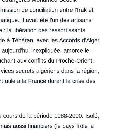
Articles, Ifri, 21 juin 2022.
mission de conciliation entre l’Irak et
cation
Copier
atique. Il avait été l’un des artisans
: la libération des ressortissants
e à Téhéran, avec les Accords d’Alger
e aujourd’hui inexpliquée, amorce le
ouchant aux conflits du Proche-Orient.
vices secrets algériens dans la région,
 utile à la France durant la crise des
u cours de la période 1988-2000. Isolé,
is aussi financiers (le pays frôle la