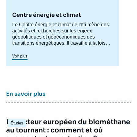
Centre énergie et climat
Accroche
Le Centre énergie et climat de l’Ifri mène des
centre
activités et recherches sur les enjeux
géopolitiques et géoéconomiques des
transitions énergétiques. Il travaille à la fois
sur les enjeux de sécurité énergétique, de
compétitivité, de maîtrise des chaînes de
Voir plus
valeur, et d'acceptabilité. Spécialisé dans
l’étude des politiques européennes de
l’énergie et du climat, et des marchés de
l’énergie en Europe et dans le monde, ses
travaux portent aussi sur les stratégies
énergétiques et climatiques des grandes
En savoir plus
puissances comme les Etats-Unis, la Chine
ou l’Inde. Il offre une expertise reconnue,
enrichie de collaborations internationales et
d'événements à Paris et à Bruxelles,
Image
Le secteur européen du biométhane
notamment.
Études
principale
au tournant : comment et où