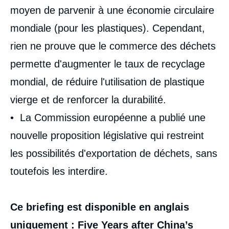
moyen de parvenir à une économie circulaire
mondiale (pour les plastiques). Cependant,
rien ne prouve que le commerce des déchets
permette d'augmenter le taux de recyclage
mondial, de réduire l'utilisation de plastique
vierge et de renforcer la durabilité.
• La Commission européenne a publié une
Image
de
nouvelle proposition législative qui restreint
couverture
de
les possibilités d'exportation de déchets, sans
la
publication
toutefois les interdire.
Ce briefing est disponible en anglais
Eugénie JOLTREAU, « Cinq ans après
l'interdiction des importations de plastique
uniquement :
Five Years after China’s