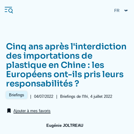
Aller
Panneau de gestion des cookies
au
contenu
principal
Cinq ans après l'interdiction
Navigation
des importations de
principale
plastique en Chine : les
L'Ifri
Européens ont-ils pris leurs
responsabilités ?
Analyses
À propos de l'Ifri
Recherches fréquentes
Briefings
|
Date
04/07/2022
|
Références
Briefings de l'Ifri, 4 juillet 2022
de
Événements
L'Ifri en bref
Proche-Orient
publication
Ajouter à mes favoris
Eugénie JOLTREAU