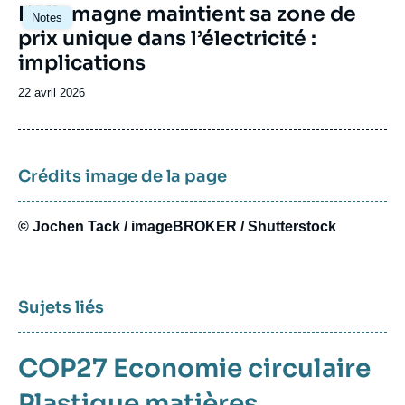
Image
L’Allemagne maintient sa zone de
Notes
principale
prix unique dans l’électricité :
implications
Date
22 avril 2026
de
publication
Crédits image de la page
© Jochen Tack / imageBROKER / Shutterstock
Sujets liés
COP27
Economie circulaire
Plastique
matières