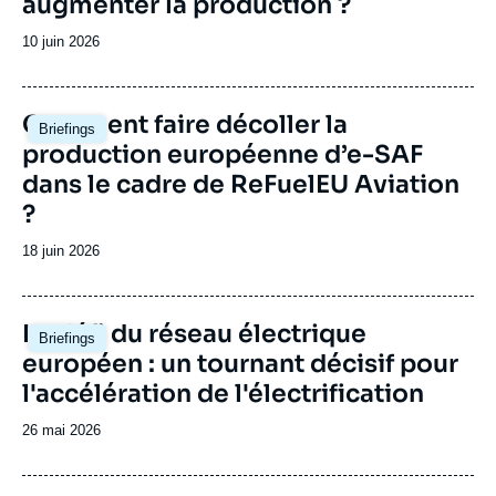
augmenter la production ?
Date
10 juin 2026
de
publication
Image
Comment faire décoller la
Briefings
principale
production européenne d’e-SAF
dans le cadre de ReFuelEU Aviation
?
Date
18 juin 2026
de
publication
Image
Le défi du réseau électrique
Briefings
principale
européen : un tournant décisif pour
l'accélération de l'électrification
Date
26 mai 2026
de
publication