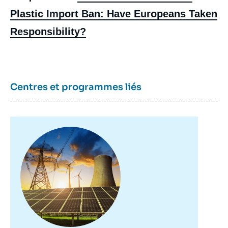
en Chine : les Européens ont-ils pris leurs
responsabilités ? », Briefings, Ifri, 4 juillet
Plastic Import Ban: Have Europeans Taken
2022.
Responsibility?
Copier
Centres et programmes liés
Image
principale