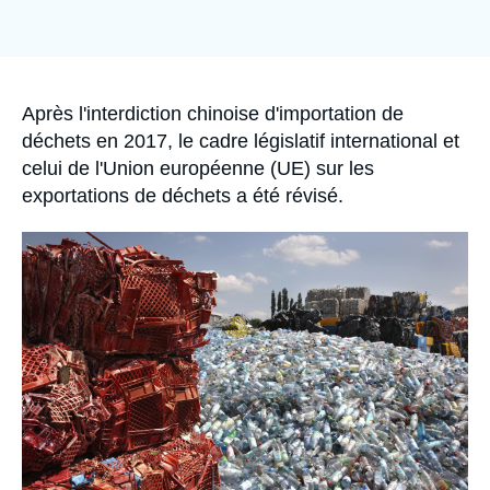
Se connecter
Image
de
couverture
de
Nous soutenir
la
publication
Accroche
Après l'interdiction chinoise d'importation de
déchets en 2017, le cadre législatif international et
celui de l'Union européenne (UE) sur les
exportations de déchets a été révisé.
Image
principale