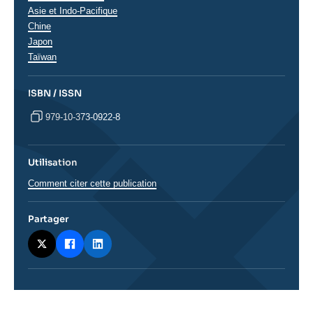
Régions
Asie et Indo-Pacifique
Chine
Japon
Taïwan
ISBN / ISSN
979-10-373-0922-8
Utilisation
Comment citer cette publication
Partager