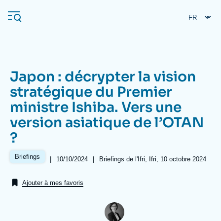
Aller
Panneau de gestion des cookies
au
contenu
principal
Japon : décrypter la vision
Navigation
stratégique du Premier
principale
ministre Ishiba. Vers une
L'Ifri
version asiatique de l’OTAN
?
Analyses
À propos de l'Ifri
Recherches fréquentes
Briefings
|
Date
10/10/2024
|
Références
Briefings de l'Ifri, Ifri, 10 octobre 2024
de
Événements
L'Ifri en bref
Proche-Orient
publication
Ajouter à mes favoris