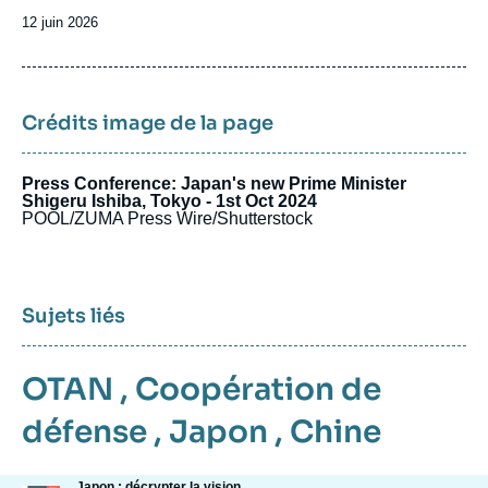
Date
12 juin 2026
de
publication
Crédits image de la page
Press Conference: Japan's new Prime Minister
Shigeru Ishiba, Tokyo - 1st Oct 2024
POOL/ZUMA Press Wire/Shutterstock
Sujets liés
OTAN
,
Coopération de
défense
,
Japon
,
Chine
Japon : décrypter la vision