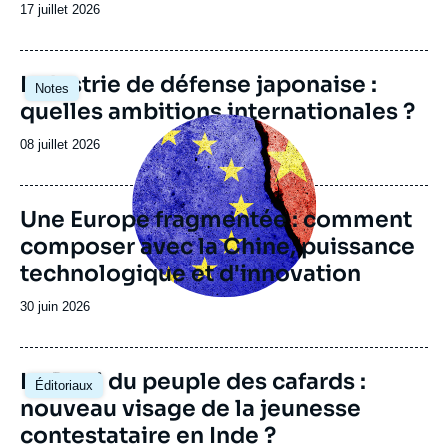
Date
17 juillet 2026
de
publication
Image
Industrie de défense japonaise :
Notes
principale
quelles ambitions internationales ?
Image
principale
Date
08 juillet 2026
de
publication
Une Europe fragmentée : comment
composer avec la Chine, puissance
technologique et d'innovation
Date
30 juin 2026
de
publication
Image
Le Parti du peuple des cafards :
Éditoriaux
principale
nouveau visage de la jeunesse
contestataire en Inde ?