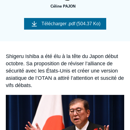
Se connecter
Céline PAJON
Nous soutenir
Image
de
Télécharger
.pdf (504.37 Ko)
couverture
de
la
publication
Accroche
Shigeru Ishiba a été élu à la tête du Japon début
octobre. Sa proposition de réviser l’alliance de
sécurité avec les États-Unis et créer une version
asiatique de l’OTAN a attiré l’attention et suscité de
vifs débats.
Image
principale