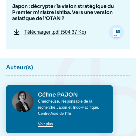
Japon : décrypter la vision stratégique du
Premier ministre Ishiba. Vers une version
asiatique de l’OTAN ?
Télécharger
.pdf (504.37 Ko)
Auteur(s)
Image
de
couverture
de
la
publication
Photo
Céline PAJON
Intitulé
Chercheuse, responsable de la
du
recherche Japon et Indo-Pacifique,
poste
Centre Asie
de l'Ifri
Céline PAJON, « Japon : décrypter la vision
Voir plus
stratégique du Premier ministre Ishiba. Vers
une version asiatique de l’OTAN ? »,