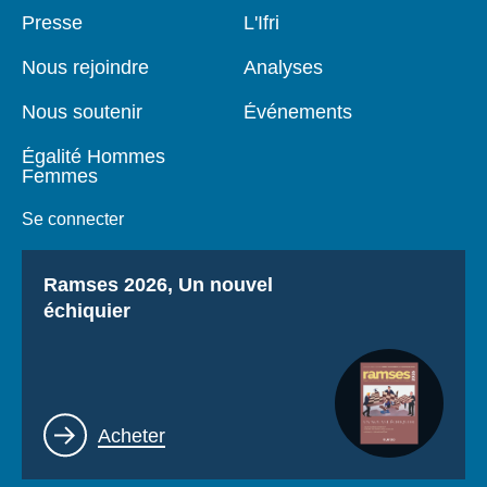
Pied
Presse
Navigation
L'Ifri
de
principale
page
Nous rejoindre
Analyses
Nous soutenir
Événements
Égalité Hommes
Femmes
Se connecter
Titre
Ramses 2026, Un nouvel
échiquier
Lien
Acheter