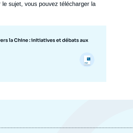
 le sujet, vous pouvez télécharger la
s la Chine : initiatives et débats aux
e
Mathilde VELLIET, « Limiter les investissements
erture