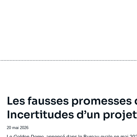
Les fausses promesses
Incertitudes d’un projet
Date
20 mai 2026
de
Accroche
Le
Golden Dome
, annoncé dans le Bureau ovale en mai 20