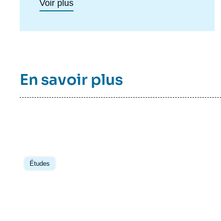
Voir plus
internationales. Les enjeux politiques,
stratégiques, économiques et sociaux qui
en découlent se manifestent à des échelles
politiques multiples où se mêlent États,
organisations internationales et entreprises
privées. Les dynamiques de concurrence et
de coopération internationales s’en trouvent
En savoir plus
transformées. C’est pour répondre à ces
enjeux que l’Ifri a lancé en 2020 le Centre
géopolitique des technologies, proposant
une approche résolument européenne des
enjeux internationaux liés aux technologies
dites critiques.
Image
principale
Études