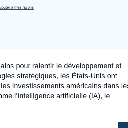
Ramses
Europe
R
S
jouter à mes favoris
Politique étrangère
Russie - Eurasie
D
T
Podcast
Afrique du Nord et Moyen-Orient
cains pour ralentir le développement et
ogies stratégiques, les États-Unis ont
r les investissements américains dans le
l'Intelligence artificielle (IA), le