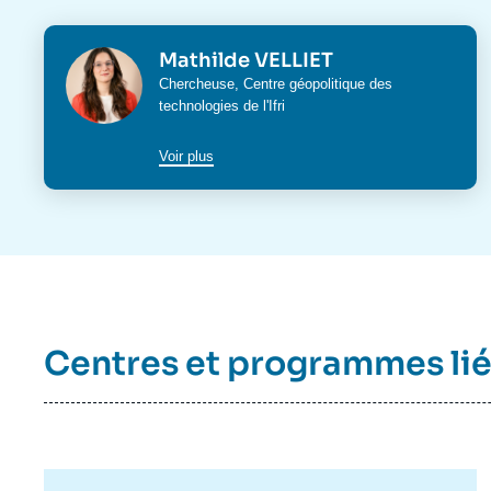
de
la
publi
Photo
Mathilde VELLIET
Intitulé
Chercheuse,
Centre géopolitique des
du
technologies
de l'Ifri
poste
Voir plus
Centres et programmes li