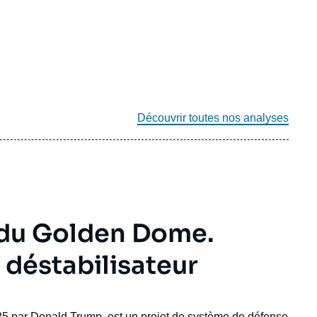
Découvrir toutes nos analyses
 du Golden Dome.
 déstabilisateur
25 par
Donald Trump
, est un projet de système de défense