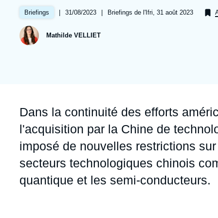
Jeudi 17 septembre 2026 17:30
Partenariats et réseaux
Intelligence artificielle
|
Date
31/08/2023
|
Références
Briefings de l'Ifri, 31 août 2023
Briefings
A
de
Nous soutenir en tant que professionnel
Guerre en Ukraine
publication
Mathilde VELLIET
OTAN
Accroche
Dans la continuité des efforts améri
l'acquisition par la Chine de technol
imposé de nouvelles restrictions su
secteurs technologiques chinois comme 
quantique et les semi-conducteurs.