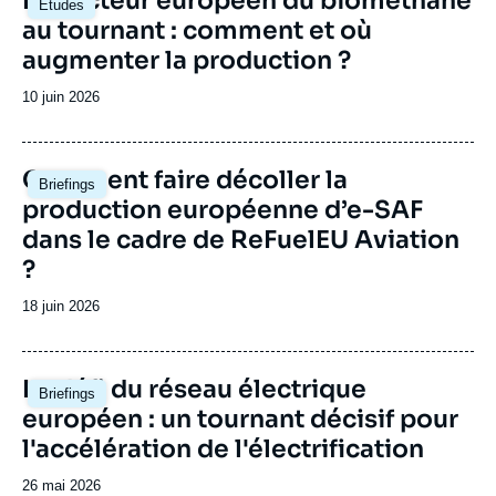
Le secteur européen du biométhane
notamment.
Études
principale
au tournant : comment et où
augmenter la production ?
Date
10 juin 2026
de
publication
Image
Comment faire décoller la
Briefings
principale
production européenne d’e-SAF
dans le cadre de ReFuelEU Aviation
?
Date
18 juin 2026
de
publication
Image
Le défi du réseau électrique
Briefings
principale
européen : un tournant décisif pour
l'accélération de l'électrification
Date
26 mai 2026