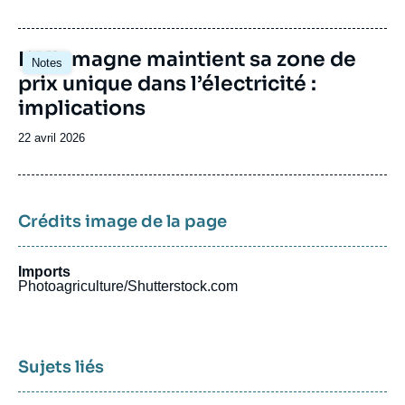
de
publication
Image
L’Allemagne maintient sa zone de
Notes
principale
prix unique dans l’électricité :
implications
Date
22 avril 2026
de
publication
Crédits image de la page
Imports
Photoagriculture/Shutterstock.com
Sujets liés