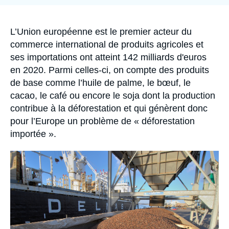
Se connecter
de
la
publication
Nous soutenir
Accroche
L’Union européenne est le premier acteur du
commerce international de produits agricoles et
ses importations ont atteint 142 milliards d'euros
en 2020. Parmi celles-ci, on compte des produits
de base comme l’huile de palme, le bœuf, le
cacao, le café ou encore le soja dont la production
contribue à la déforestation et qui génèrent donc
pour l’Europe un problème de « déforestation
importée ».
Image
principale