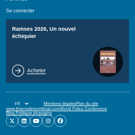
Se connecter
Titre
Ramses 2026, Un nouvel
échiquier
Lien
Acheter
Mentions légales
Plan du site
www.thierrydemontbrial.com
World Policy Conference
Blog Politique étrangère