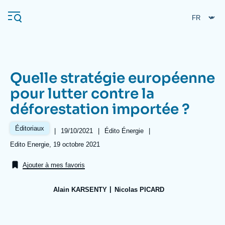
Aller
Panneau de gestion des cookies
au
contenu
principal
Quelle stratégie européenne
Navigation
pour lutter contre la
principale
déforestation importée ?
L'Ifri
Éditoriaux
|
Date
19/10/2021
|
Référence
Édito Énergie
|
de
taxonomie
Analyses
Références
Edito Energie, 19 octobre 2021
publication
collections
À propos de l'Ifri
Recherches fréquentes
Ajouter à mes favoris
Événements
L'Ifri en bref
Proche-Orient
Alain KARSENTY
Nicolas PICARD
Image
de
couverture