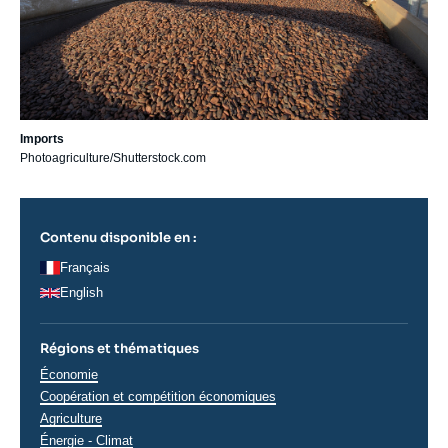
Imports
Photoagriculture/Shutterstock.com
Contenu disponible en :
Français
English
Régions et thématiques
Thématiques
Économie
analyses
Coopération et compétition économiques
Agriculture
Énergie - Climat