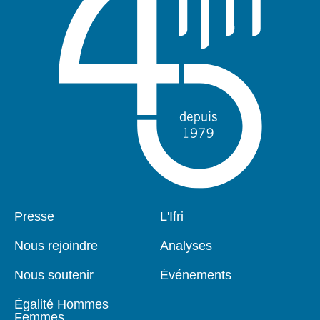
Pied
Presse
Navigation
L'Ifri
de
principale
page
Nous rejoindre
Analyses
Nous soutenir
Événements
Égalité Hommes
Femmes