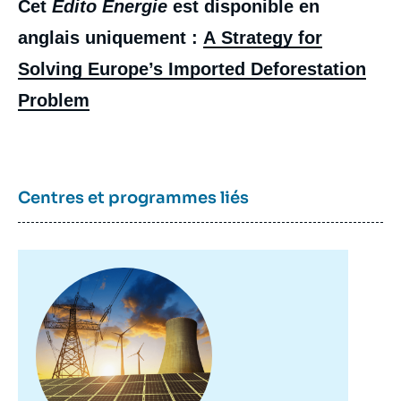
Cet
Édito Énergie
est disponible en
anglais uniquement :
A Strategy for
Solving Europe’s Imported Deforestation
Problem
Centres et programmes liés
Image
principale
Image
de
couverture
de
la
publication