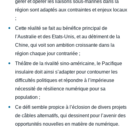
gérer et opérer les liaisons sous-marines dans la
région sont adaptés aux contraintes et enjeux locaux
;
Cette réalité se fait au bénéfice principal de
l’Australie et des Etats-Unis, et au détriment de la
Chine, qui voit son ambition croissante dans la
région chaque jour contrariée ;
Théâtre de la rivalité sino-américaine, le Pacifique
Image
insulaire doit ainsi s’adapter pour contourner les
de
difficultés politiques et répondre à l’impérieuse
couverture
de
nécessité de résilience numérique pour sa
la
publication
population ;
Ce défi semble propice à l’éclosion de divers projets
de câbles alternatifs, qui dessinent pour l’avenir des
Camille MOREL, « Le Pacifique insulaire
opportunités nouvelles en matière de numérique.
pris dans la toile mondiale ? Géopolitique
des câbles sous-marins en Océanie »,