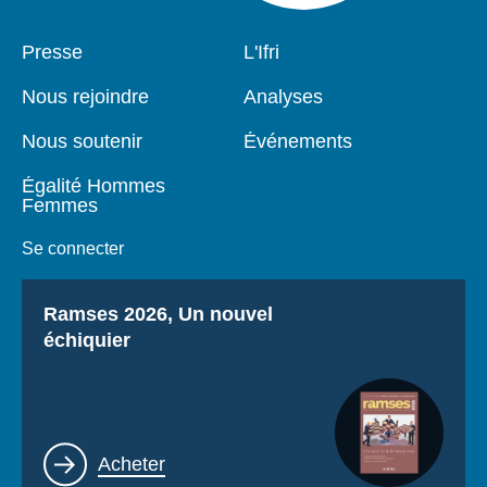
Pied
Presse
Navigation
L'Ifri
de
principale
page
Nous rejoindre
Analyses
Nous soutenir
Événements
Égalité Hommes
Femmes
Se connecter
Titre
Ramses 2026, Un nouvel
échiquier
Lien
Acheter