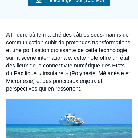
Télécharger
.pdf (1.53 Mo)
Se connecter
couverture
de
la
publication
Nous soutenir
Accroche
A l’heure où le marché des câbles sous-marins de
communication subit de profondes transformations
et une politisation croissante de cette technologie
sur la scène internationale, cette note offre un état
des lieux de la connectivité numérique des Etats
du Pacifique « insulaire » (Polynésie, Mélanésie et
Micronésie) et des principaux enjeux et
perspectives qui en ressortent.
Image
principale