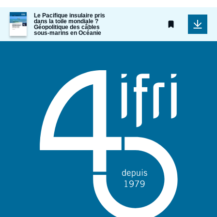
Image
Le Pacifique insulaire pris
dans la toile mondiale ?
de
Géopolitique des câbles
couverture
sous-marins en Océanie
de
la
publication