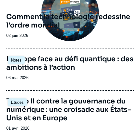
publication
Comment la technologie redessine
l'ordre mondial
Date
02 juin 2026
de
publication
Image
L’Europe face au défi quantique : des
Notes
principale
ambitions à l’action
Date
06 mai 2026
de
publication
Image
Trump II contre la gouvernance du
Études
principale
numérique : une croisade aux États-
Unis et en Europe
Date
01 avril 2026
de