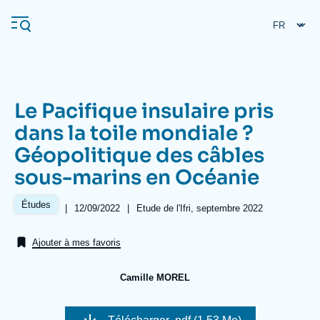
Aller
Panneau de gestion des cookies
au
contenu
principal
Le Pacifique insulaire pris
Navigation
dans la toile mondiale ?
principale
Géopolitique des câbles
L'Ifri
sous-marins en Océanie
Analyses
Études
|
Date
12/09/2022
|
Références
Etude de l'Ifri, septembre 2022
de
À propos de l'Ifri
Recherches fréquentes
publication
Ajouter à mes favoris
Événements
L'Ifri en bref
Proche-Orient
Camille MOREL
Image
de