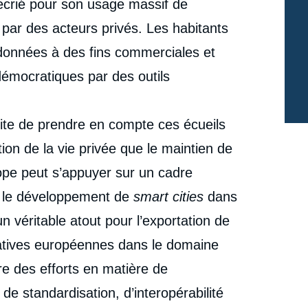
surveillance, ni consumérisme algorithmique. Vers un
 décrié pour son usage massif de
modèle européen alternatif pour les villes intelligentes
 par des acteurs privés. Les habitants
cation
», Études, Ifri, 16 novembre 2022.
Copier
s données à des fins commerciales et
démocratiques par des outils
ite de prendre en compte ces écueils
tion de la vie privée que le maintien de
ope peut s’appuyer sur un cadre
r le développement de
smart cities
dans
un véritable atout pour l’exportation de
tiatives européennes dans le domaine
re des efforts en matière de
de standardisation, d’interopérabilité