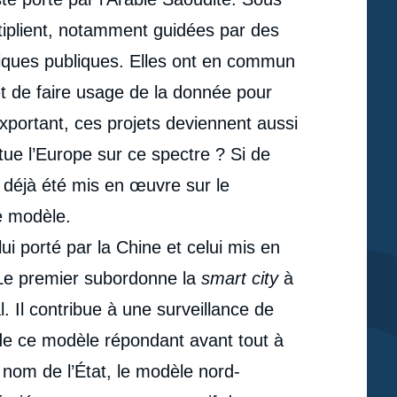
ltiplient, notamment guidées par des
litiques publiques. Elles ont en commun
t de faire usage de la donnée pour
exportant, ces projets deviennent aussi
itue l’Europe sur ce spectre ? Si de
t déjà été mis en œuvre sur le
e modèle.
ui porté par la Chine et celui mis en
 Le premier subordonne la
smart city
à
l. Il contribue à une surveillance de
é de ce modèle répondant avant tout à
e
u nom de l’État, le modèle nord-
Jacques PRIOL, Joé VINCENT-GALTIE, « Ni
erture