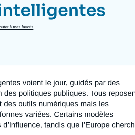
 intelligentes
Ramses
Europe
R
S
Politique étrangère
Russie - Eurasie
D
T
outer à mes favoris
Podcast
Afrique du Nord et Moyen-Orient
gentes voient le jour, guidés par des
ion des politiques publiques. Tous reposen
t des outils numériques mais les
 formes variées. Certains modèles
s d’influence, tandis que l’Europe cherc