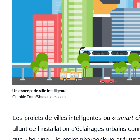
Un concept de ville intelligente
Graphic Farm/Shutterstock.com
Corps
Les projets de villes intelligentes ou «
smart ci
analyses
allant de l’installation d’éclairages urbains con
que
The Line
– le projet pharaonique et futuri