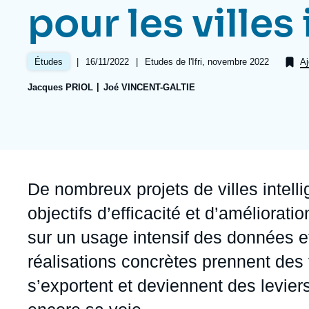
Jeudi 17 septembre 2026 17:30
pour les villes
Partenariats et réseaux
Intelligence artificielle
Nous soutenir en tant que professionnel
Guerre en Ukraine
|
Date
16/11/2022
|
Références
Etudes de l'Ifri, novembre 2022
Études
Aj
OTAN
de
Jacques PRIOL
Joé VINCENT-GALTIE
publication
Accroche
De nombreux projets de villes intelli
objectifs d’efficacité et d’améliorat
sur un usage intensif des données e
réalisations concrètes prennent des
s’exportent et deviennent des levier