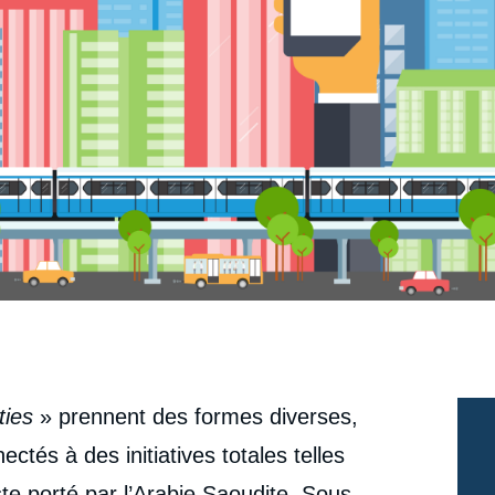
ties
» prennent des formes diverses,
nectés à des initiatives totales telles
ste porté par l’Arabie Saoudite. Sous