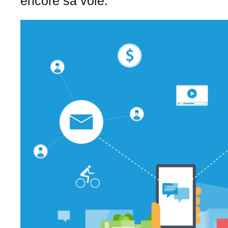
encore sa voie.
Image
principale