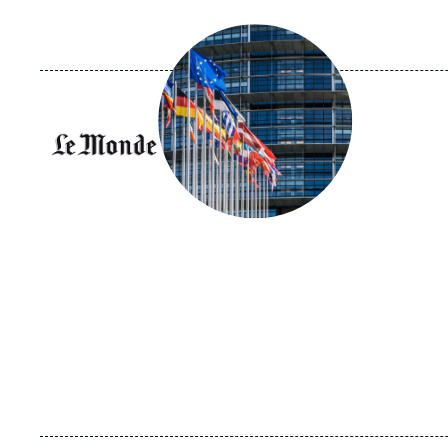
Image
principale
médiatique
Logo