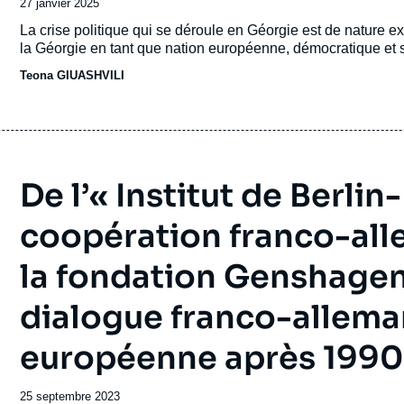
Date
27 janvier 2025
de
Accroche
La crise politique qui se déroule en Géorgie est de nature exis
publication
la Géorgie en tant que nation européenne, démocratique et 
Teona GIUASHVILI
De l’« Institut de Berli
coopération franco-all
la fondation Genshagen 
dialogue franco-alleman
européenne après 1990
Date
25 septembre 2023