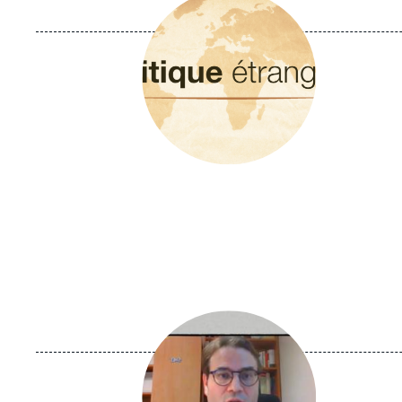
principale
Image
principale
médiatique