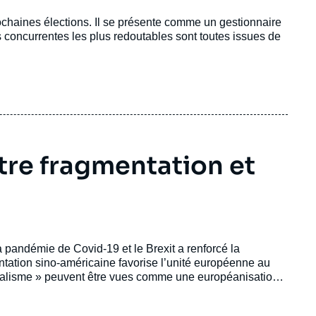
ochaines élections. Il se présente comme un gestionnaire
 concurrentes les plus redoutables sont toutes issues de
tre fragmentation et
 pandémie de Covid-19 et le Brexit a renforcé la
ntation sino-américaine favorise l’unité européenne au
ibéralisme » peuvent être vues comme une européanisation
que ces constats entraînent une modification substantielle