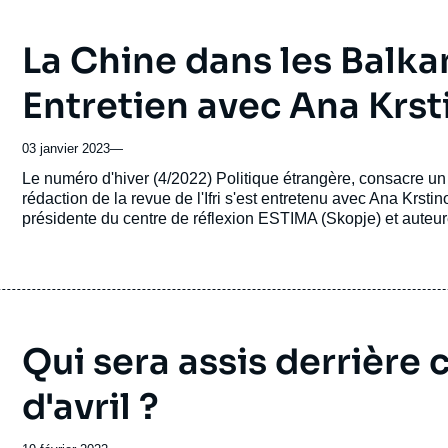
La Chine dans les Balka
Entretien avec Ana Krs
03 janvier 2023
—
Accroche
Le numéro d'hiver (4/2022) Politique étrangère, consacre un
rédaction de la revue de l'Ifri s'est entretenu avec Ana Krs
présidente du centre de réflexion ESTIMA (Skopje) et auteure, dans ce numéro, d'un article intitulé : "La Chine dans
les Balkans occidentaux".
Qui sera assis derrière 
d'avril ?