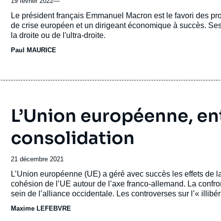
19 février 2022
—
Accroche
Le président français Emmanuel Macron est le favori des pr
de crise européen et un dirigeant économique à succès. Ses
la droite ou de l'ultra-droite.
Paul MAURICE
L’Union européenne, en
consolidation
Date
21 décembre 2021
de
Accroche
L’Union européenne (UE) a géré avec succès les effets de la
publication
cohésion de l’UE autour de l’axe franco-allemand. La confro
sein de l’alliance occidentale. Les controverses sur l’« ill
de la politique intérieure. Pour autant, il n’est pas évident 
Maxime LEFEBVRE
de l’équilibre entre l’Union et ses États membres.