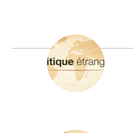
Image
principale
Image