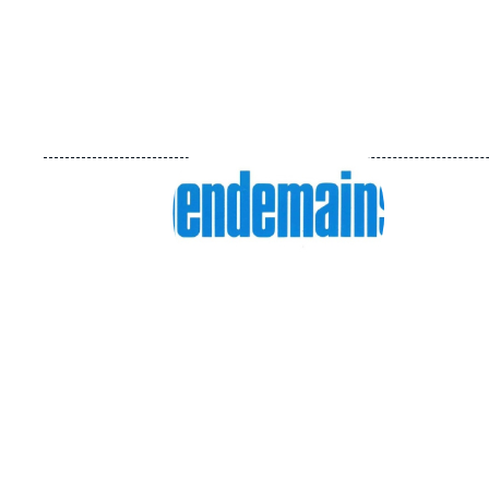
Image
principale