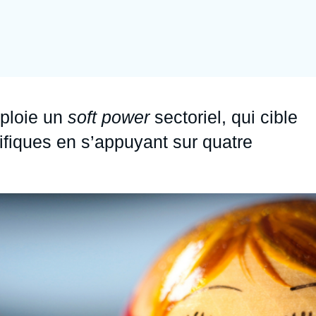
Ramses
Europe
R
S
Politique étrangère
Russie - Eurasie
D
T
Podcast
Afrique du Nord et Moyen-Orient
éploie un
soft power
sectoriel, qui cible
ifiques en s’appuyant sur quatre