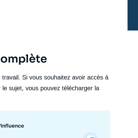
cibles et canaux d’influence », Notes,
Russie.Eurasie.Visions, Ifri, 8 avril 2021.
cation
Copier
 complète
travail. Si vous souhaitez avoir accès à
 le sujet, vous pouvez télécharger la
’influence