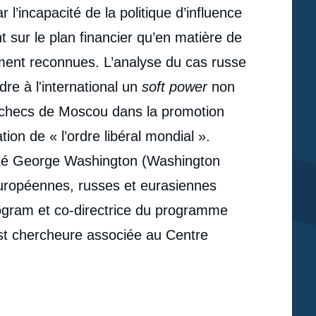
 l’incapacité de la politique d’influence
t sur le plan financier qu’en matière de
ment reconnues. L’analyse du cas russe
dre à l'international un
soft power
non
s échecs de Moscou dans la promotion
ion de « l’ordre libéral mondial ».
sité George Washington (Washington
s européennes, russes et eurasiennes
Program et co-directrice du programme
st chercheure associée au Centre
e
Marlène LARUELLE, « Soft power russe : sources,
erture