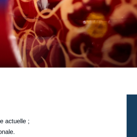
le actuelle ;
onale.