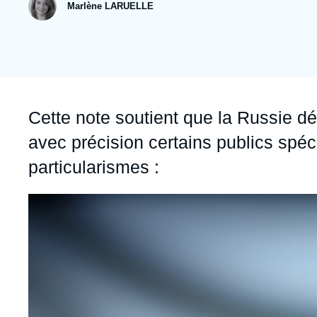
publication
collections
Jeudi 17 septembre 2026 17:30
Marlène LARUELLE
Partenariats et réseaux
Intelligence artificielle
Nous soutenir en tant que professionnel
Guerre en Ukraine
OTAN
Accroche
Cette note soutient que la Russie d
avec précision certains publics spéc
particularismes :
Image
principale